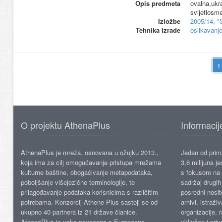
Opis predmeta
ovalna,ukra
svijetlosme
Izložbe
2005/14, "
Tehnika izrade
oslikavanj
O projektu AthenaPlus
Informacij
AthenaPlus je mreža, osnovana u ožujku 2013.,
Jedan od prima
koja ima za cilj omogućavanje pristupa mrežama
3,6 milijuna j
kulturne baštine, obogaćivanje metapodataka,
s fokusom na s
poboljšanje višejezične terminologije, te
sadržaj drugih 
prilagođavanje podataka korisnicima s različitim
posredni nosite
potrebama. Konzorcij Athene Plus sastoji se od
arhivi, istraži
ukupno 40 partnera iz 21 države članice.
organizacije, 
AthenaPlus je usko povezana s Europeana
uključen i priv