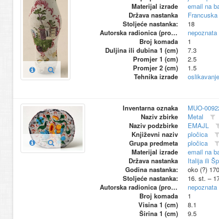
Materijal izrade
email na b
Država nastanka
Francuska 
Stoljeće nastanka:
18
Autorska radionica (proizvođač)
nepoznata
Broj komada
1
Duljina ili dubina 1 (cm)
7.3
Promjer 1 (cm)
2.5
Promjer 2 (cm)
1.5
Tehnika izrade
oslikavanj
Inventarna oznaka
MUO-0092
Naziv zbirke
Metal
Naziv podzbirke
EMAJL
Književni naziv
pločica
Grupa predmeta
pločica
Materijal izrade
email na b
Država nastanka
Italija ili 
Godina nastanka:
oko (?) 17
Stoljeće nastanka:
16. st. – 1
Autorska radionica (proizvođač)
nepoznata
Broj komada
1
Visina 1 (cm)
8.1
Širina 1 (cm)
9.5