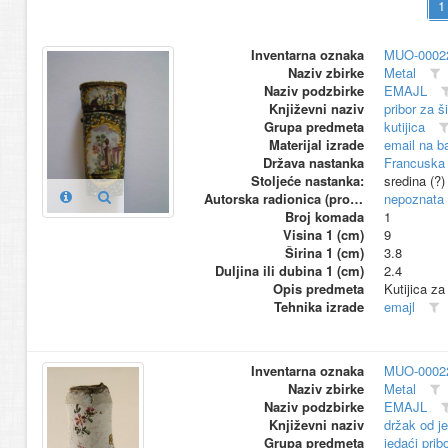
Inventarna oznaka
MUO-0002
Naziv zbirke
Metal
Naziv podzbirke
EMAJL
Književni naziv
pribor za š
Grupa predmeta
kutijica
Materijal izrade
email na b
Država nastanka
Francuska 
Stoljeće nastanka:
sredina (?)
Autorska radionica (proizvođač)
nepoznata
Broj komada
1
Visina 1 (cm)
9
Širina 1 (cm)
3.8
Duljina ili dubina 1 (cm)
2.4
Opis predmeta
Kutijica za
Tehnika izrade
emajl
Inventarna oznaka
MUO-0002
Naziv zbirke
Metal
Naziv podzbirke
EMAJL
Književni naziv
držak od j
Grupa predmeta
jedaći prib