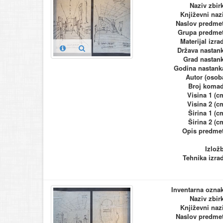
Naziv zbir
Književni naz
Naslov predme
Grupa predme
Materijal izra
Država nastan
Grad nastan
Godina nastank
Autor (osob
Broj koma
Visina 1 (c
Visina 2 (c
Širina 1 (c
Širina 2 (c
Opis predme
Izlož
Tehnika izra
Inventarna ozna
Naziv zbir
Književni naz
Naslov predme