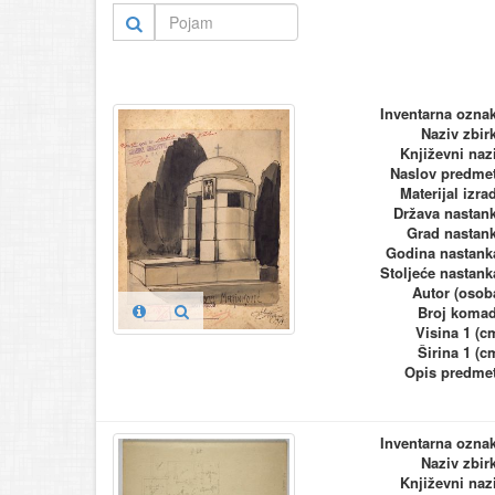
Inventarna ozna
Naziv zbir
Književni naz
Naslov predme
Materijal izra
Država nastan
Grad nastan
Godina nastank
Stoljeće nastank
Autor (osob
Broj koma
Visina 1 (c
Širina 1 (c
Opis predme
Inventarna ozna
Naziv zbir
Književni naz