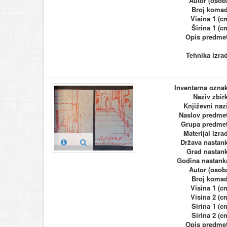
Autor (osob
Broj koma
Visina 1 (c
Širina 1 (c
Opis predme
Tehnika izra
Inventarna ozna
Naziv zbir
Književni naz
Naslov predme
Grupa predme
Materijal izra
Država nastan
Grad nastan
Godina nastank
Autor (osob
Broj koma
Visina 1 (c
Visina 2 (c
Širina 1 (c
Širina 2 (c
Opis predme