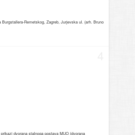
ka Burgstallera-Remetskog, Zagreb, Jurjevska ul. (arh. Bruno
4
vni prikazi dvorana stalnoga postava MUO (dvorana