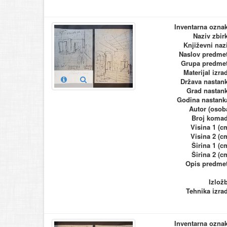
Inventarna ozna
Naziv zbir
Književni naz
Naslov predme
Grupa predme
Materijal izra
Država nastan
Grad nastan
Godina nastank
Autor (osob
Broj koma
Visina 1 (c
Visina 2 (c
Širina 1 (c
Širina 2 (c
Opis predme
Izlož
Tehnika izra
Inventarna ozna