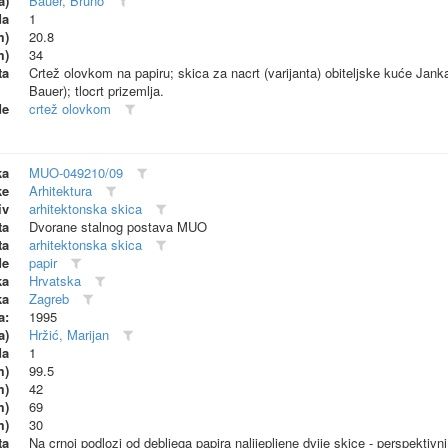
a)
Bauer, Bruno
da
1
m)
20.8
m)
34
ta
Crtež olovkom na papiru; skica za nacrt (varijanta) obiteljske kuće Jan
Bauer); tlocrt prizemlja.
de
crtež olovkom
ka
MUO-049210/09
ke
Arhitektura
iv
arhitektonska skica
ta
Dvorane stalnog postava MUO
ta
arhitektonska skica
de
papir
ka
Hrvatska
ka
Zagreb
a:
1995
a)
Hržić, Marijan
da
1
m)
99.5
m)
42
m)
69
m)
30
ta
Na crnoj podlozi od debljega papira nalijepljene dvije skice - perspekti