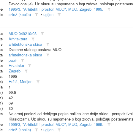
Devocionalije). Uz skicu su napomene o boji zidova, položaju postamena
be
1995/3, "Arhitekti i prostori MUO", MUO, Zagreb, 1995.
de
crtež (kopija)
•
ugljen
ka
MUO-049210/08
ke
Arhitektura
iv
arhitektonska skica
ta
Dvorane stalnog postava MUO
ta
arhitektonska skica
de
papir
ka
Hrvatska
ka
Zagreb
a:
1995
a)
Hržić, Marijan
da
1
m)
99.5
m)
42
m)
69
m)
30
ta
Na crnoj podlozi od debljega papira nalijepljene dvije skice - perspekti
Klasicizam). Uz skicu su napomene o boji zidova, položaju postamenata
be
1995/3, "Arhitekti i prostori MUO", MUO, Zagreb, 1995.
de
crtež (kopija)
•
ugljen