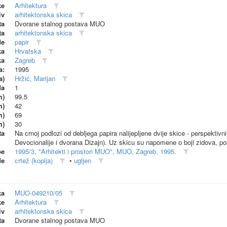
ke
Arhitektura
iv
arhitektonska skica
ta
Dvorane stalnog postava MUO
ta
arhitektonska skica
de
papir
ka
Hrvatska
ka
Zagreb
a:
1995
a)
Hržić, Marijan
da
1
m)
99.5
m)
42
m)
69
m)
30
ta
Na crnoj podlozi od debljega papira nalijepljene dvije skice - perspekti
Devocionalije i dvorana Dizajn). Uz skicu su napomene o boji zidova, p
be
1995/3, "Arhitekti i prostori MUO", MUO, Zagreb, 1995.
de
crtež (kopija)
•
ugljen
ka
MUO-049210/05
ke
Arhitektura
iv
arhitektonska skica
ta
Dvorane stalnog postava MUO