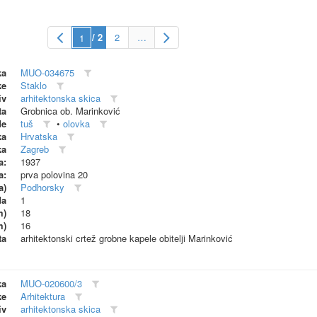
/ 2
2
…
ka
MUO-034675
ke
Staklo
iv
arhitektonska skica
ta
Grobnica ob. Marinković
de
tuš
•
olovka
ka
Hrvatska
ka
Zagreb
a:
1937
a:
prva polovina 20
a)
Podhorsky
da
1
m)
18
m)
16
ta
arhitektonski crtež grobne kapele obitelji Marinković
ka
MUO-020600/3
ke
Arhitektura
iv
arhitektonska skica