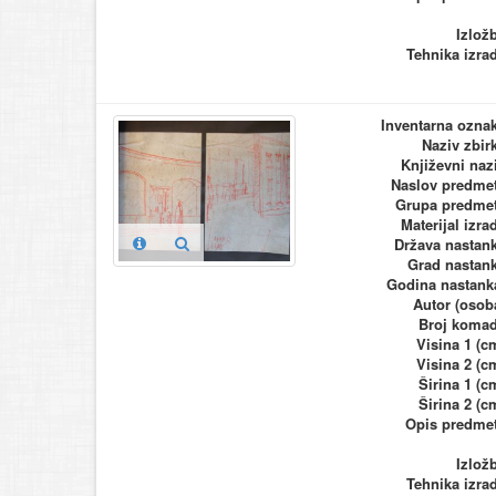
Izlož
Tehnika izra
Inventarna ozna
Naziv zbir
Književni naz
Naslov predme
Grupa predme
Materijal izra
Država nastan
Grad nastan
Godina nastank
Autor (osob
Broj koma
Visina 1 (c
Visina 2 (c
Širina 1 (c
Širina 2 (c
Opis predme
Izlož
Tehnika izra