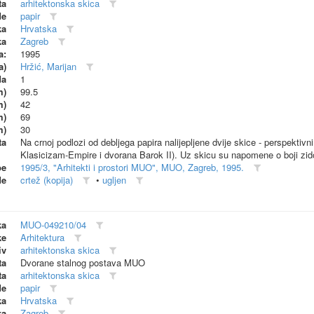
ta
arhitektonska skica
de
papir
ka
Hrvatska
ka
Zagreb
a:
1995
a)
Hržić, Marijan
da
1
m)
99.5
m)
42
m)
69
m)
30
ta
Na crnoj podlozi od debljega papira nalijepljene dvije skice - perspekti
Klasicizam-Empire i dvorana Barok II). Uz skicu su napomene o boji zid
be
1995/3, "Arhitekti i prostori MUO", MUO, Zagreb, 1995.
de
crtež (kopija)
•
ugljen
ka
MUO-049210/04
ke
Arhitektura
iv
arhitektonska skica
ta
Dvorane stalnog postava MUO
ta
arhitektonska skica
de
papir
ka
Hrvatska
ka
Zagreb