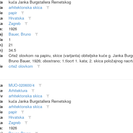
ta
kuća Janka Burgstallera Remetskog
ta
arhitektonska skica
de
papir
ka
Hrvatska
ka
Zagreb
a:
1926
a)
Bauer, Bruno
da
1
m)
21
m)
34.5
ta
Crtež olovkom na papiru, skice (varijanta) obiteljske kuće g. Janka Burg
Bruno Bauer, 1926; obostrano; 1.tlocrt 1. kata; 2. skica položajnog nacrt
de
crtež olovkom
ka
MUO-020600/4
ke
Arhitektura
iv
arhitektonska skica
ta
kuća Janka Burgstallera Remetskog
ta
arhitektonska skica
de
papir
ka
Hrvatska
ka
Zagreb
a:
1926