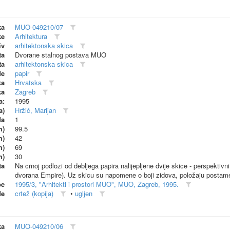
ka
MUO-049210/07
ke
Arhitektura
iv
arhitektonska skica
ta
Dvorane stalnog postava MUO
ta
arhitektonska skica
de
papir
ka
Hrvatska
ka
Zagreb
a:
1995
a)
Hržić, Marijan
da
1
m)
99.5
m)
42
m)
69
m)
30
ta
Na crnoj podlozi od debljega papira nalijepljene dvije skice - perspekti
dvorana Empire). Uz skicu su napomene o boji zidova, položaju postame
be
1995/3, "Arhitekti i prostori MUO", MUO, Zagreb, 1995.
de
crtež (kopija)
•
ugljen
ka
MUO-049210/06