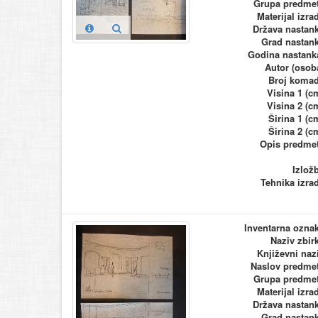
Grupa predme
Materijal izra
Država nastan
Grad nastan
Godina nastank
Autor (osob
Broj koma
Visina 1 (c
Visina 2 (c
Širina 1 (c
Širina 2 (c
Opis predme
Izlož
Tehnika izra
Inventarna ozna
Naziv zbir
Književni naz
Naslov predme
Grupa predme
Materijal izra
Država nastan
Grad nastan