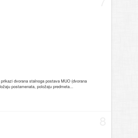
7
vni prikazi dvorana stalnoga postava MUO (dvorana
oložaju postamenata, položaju predmeta...
8