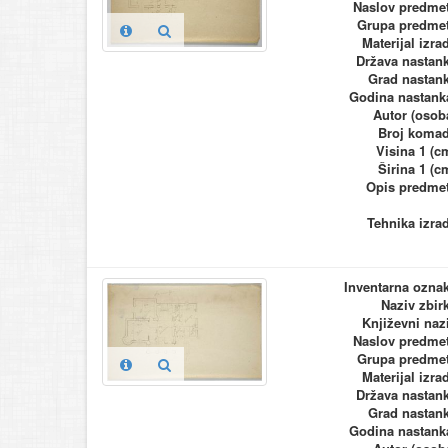
Naslov predme
Grupa predme
Materijal izra
Država nastan
Grad nastan
Godina nastank
Autor (osob
Broj koma
Visina 1 (c
Širina 1 (c
Opis predme
Tehnika izra
Inventarna ozna
Naziv zbir
Književni naz
Naslov predme
Grupa predme
Materijal izra
Država nastan
Grad nastan
Godina nastank