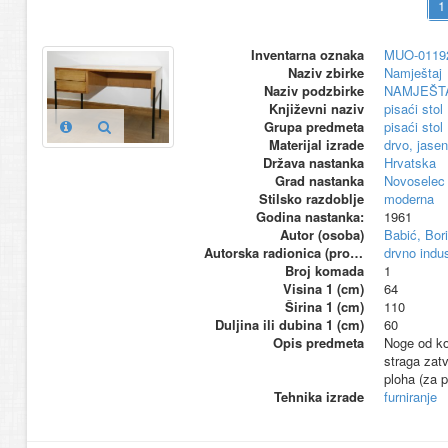
Inventarna oznaka
MUO-0119
Naziv zbirke
Namještaj
Naziv podzbirke
NAMJEŠT
Književni naziv
pisaći stol
Grupa predmeta
pisaći stol
Materijal izrade
drvo, jasen
Država nastanka
Hrvatska
Grad nastanka
Novoselec 
Stilsko razdoblje
moderna
Godina nastanka:
1961
Autor (osoba)
Babić, Bor
Autorska radionica (proizvođač)
drvno indu
Broj komada
1
Visina 1 (cm)
64
Širina 1 (cm)
110
Duljina ili dubina 1 (cm)
60
Opis predmeta
Noge od kov
straga zatv
ploha (za p
Tehnika izrade
furniranje