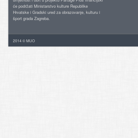
će podržati Ministarstvo kulture Republike
Hrvatske i Gradski ured za obrazovanje, kulturu i
šport grada Zagreba.
2014 © MUO