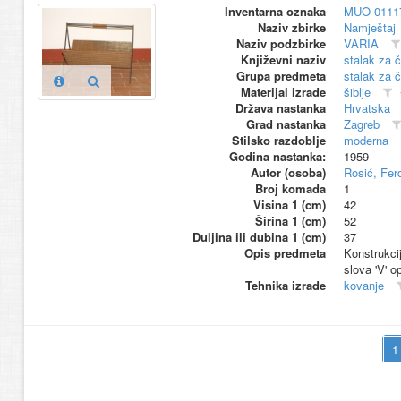
Inventarna oznaka
MUO-0111
Naziv zbirke
Namještaj
Naziv podzbirke
VARIA
Književni naziv
stalak za 
Grupa predmeta
stalak za 
Materijal izrade
šiblje
Država nastanka
Hrvatska
Grad nastanka
Zagreb
Stilsko razdoblje
moderna
Godina nastanka:
1959
Autor (osoba)
Rosić, Fer
Broj komada
1
Visina 1 (cm)
42
Širina 1 (cm)
52
Duljina ili dubina 1 (cm)
37
Opis predmeta
Konstrukci
slova 'V' o
Tehnika izrade
kovanje