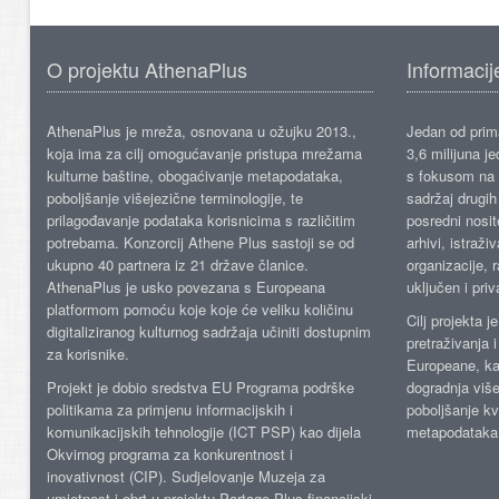
O projektu AthenaPlus
Informacij
AthenaPlus je mreža, osnovana u ožujku 2013.,
Jedan od prima
koja ima za cilj omogućavanje pristupa mrežama
3,6 milijuna j
kulturne baštine, obogaćivanje metapodataka,
s fokusom na s
poboljšanje višejezične terminologije, te
sadržaj drugih 
prilagođavanje podataka korisnicima s različitim
posredni nosite
potrebama. Konzorcij Athene Plus sastoji se od
arhivi, istraži
ukupno 40 partnera iz 21 države članice.
organizacije, 
AthenaPlus je usko povezana s Europeana
uključen i priv
platformom pomoću koje koje će veliku količinu
Cilj projekta 
digitaliziranog kulturnog sadržaja učiniti dostupnim
pretraživanja 
za korisnike.
Europeane, kao
Projekt je dobio sredstva EU Programa podrške
dogradnja više
politikama za primjenu informacijskih i
poboljšanje kv
komunikacijskih tehnologije (ICT PSP) kao dijela
metapodataka
Okvirnog programa za konkurentnost i
inovativnost (CIP). Sudjelovanje Muzeja za
umjetnost i obrt u projektu Partage Plus financijski