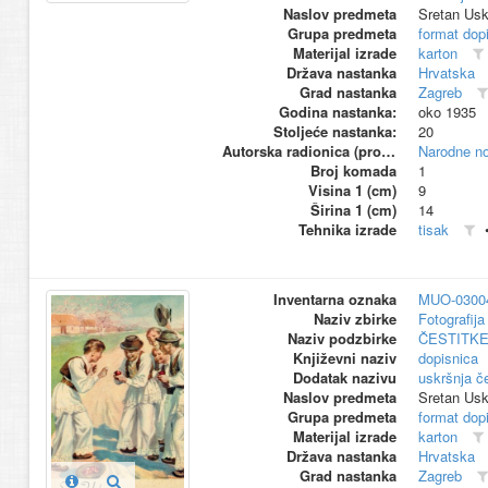
Naslov predmeta
Sretan Usk
Grupa predmeta
format dop
Materijal izrade
karton
Država nastanka
Hrvatska
Grad nastanka
Zagreb
Godina nastanka:
oko 1935
Stoljeće nastanka:
20
Autorska radionica (proizvođač)
Narodne no
Broj komada
1
Visina 1 (cm)
9
Širina 1 (cm)
14
Tehnika izrade
tisak
Inventarna oznaka
MUO-0300
Naziv zbirke
Fotografija 
Naziv podzbirke
ČESTITK
Književni naziv
dopisnica
Dodatak nazivu
uskršnja če
Naslov predmeta
Sretan Usk
Grupa predmeta
format dop
Materijal izrade
karton
Država nastanka
Hrvatska
Grad nastanka
Zagreb