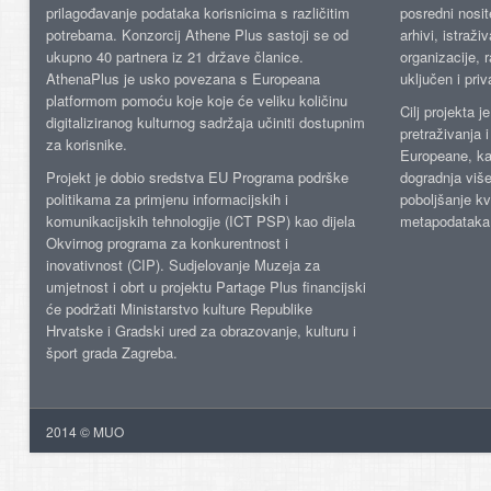
prilagođavanje podataka korisnicima s različitim
posredni nosite
potrebama. Konzorcij Athene Plus sastoji se od
arhivi, istraži
ukupno 40 partnera iz 21 države članice.
organizacije, 
AthenaPlus je usko povezana s Europeana
uključen i priv
platformom pomoću koje koje će veliku količinu
Cilj projekta 
digitaliziranog kulturnog sadržaja učiniti dostupnim
pretraživanja 
za korisnike.
Europeane, kao
Projekt je dobio sredstva EU Programa podrške
dogradnja više
politikama za primjenu informacijskih i
poboljšanje kv
komunikacijskih tehnologije (ICT PSP) kao dijela
metapodataka
Okvirnog programa za konkurentnost i
inovativnost (CIP). Sudjelovanje Muzeja za
umjetnost i obrt u projektu Partage Plus financijski
će podržati Ministarstvo kulture Republike
Hrvatske i Gradski ured za obrazovanje, kulturu i
šport grada Zagreba.
2014 © MUO