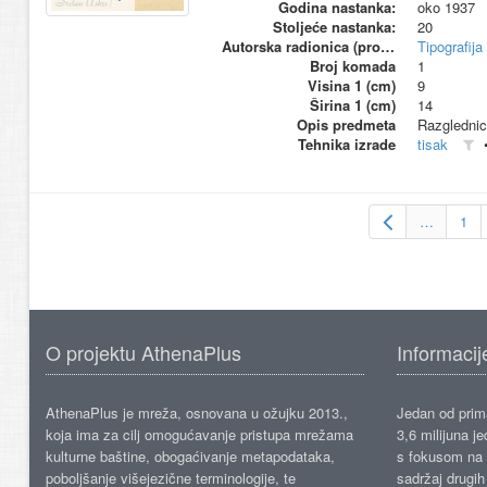
Godina nastanka:
oko 1937
Stoljeće nastanka:
20
Autorska radionica (proizvođač)
Tipografija
Broj komada
1
Visina 1 (cm)
9
Širina 1 (cm)
14
Opis predmeta
Razglednica
Tehnika izrade
tisak
…
1
O projektu AthenaPlus
Informacij
AthenaPlus je mreža, osnovana u ožujku 2013.,
Jedan od prima
koja ima za cilj omogućavanje pristupa mrežama
3,6 milijuna j
kulturne baštine, obogaćivanje metapodataka,
s fokusom na s
poboljšanje višejezične terminologije, te
sadržaj drugih 