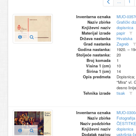
…
1
Inventarna oznaka
MUO-0357
Naziv zbirke
Grafički di
Književni naziv
dopisnica
Materijal izrade
papir
Država nastanka
Hrvatska
Grad nastanka
Zagreb
Godina nastanka:
1920. – 19
Stoljeće nastanka:
20
Broj komada
1
Visina 1 (cm)
10
Širina 1 (cm)
14
Opis predmeta
Dopisnica; 
"Mira" vl. 
desno linij
Tehnika izrade
tisak
Inventarna oznaka
MUO-0300
Naziv zbirke
Fotografija 
Naziv podzbirke
ČESTITK
Književni naziv
dopisnica
Dodatak nazivu
uskršnja če