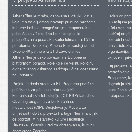
AthenaPlus je mreža, osnovana u ožujku 2013.,
Jedan od prima
koja ima za cilj omogućavanje pristupa mrežama
3,6 milijuna j
kulturne baštine, obogaćivanje metapodataka,
s fokusom na s
poboljšanje višejezične terminologije, te
sadržaj drugih 
prilagođavanje podataka korisnicima s različitim
posredni nosite
potrebama. Konzorcij Athene Plus sastoji se od
arhivi, istraži
ukupno 40 partnera iz 21 države članice.
organizacije, 
AthenaPlus je usko povezana s Europeana
uključen i priv
platformom pomoću koje koje će veliku količinu
Cilj projekta 
digitaliziranog kulturnog sadržaja učiniti dostupnim
pretraživanja 
za korisnike.
Europeane, kao
Projekt je dobio sredstva EU Programa podrške
dogradnja više
politikama za primjenu informacijskih i
poboljšanje kv
komunikacijskih tehnologije (ICT PSP) kao dijela
metapodataka
Okvirnog programa za konkurentnost i
inovativnost (CIP). Sudjelovanje Muzeja za
umjetnost i obrt u projektu Partage Plus financijski
će podržati Ministarstvo kulture Republike
Hrvatske i Gradski ured za obrazovanje, kulturu i
šport grada Zagreba.