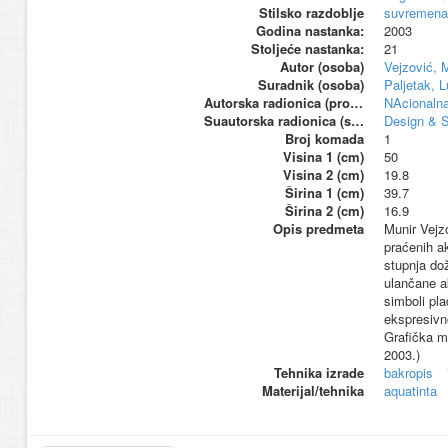
Stilsko razdoblje
suvremena
Godina nastanka:
2003
Stoljeće nastanka:
21
Autor (osoba)
Vejzović, 
Suradnik (osoba)
Paljetak, 
Autorska radionica (proizvođač)
NAcionalna
Suautorska radionica (suproizvođač)
Design & S
Broj komada
1
Visina 1 (cm)
50
Visina 2 (cm)
19.8
Širina 1 (cm)
39.7
Širina 2 (cm)
16.9
Opis predmeta
Munir Vejzo
praćenih a
stupnja dož
ulančane a
simboli pla
ekspresivn
Grafička m
2003.)
Tehnika izrade
bakropis
Materijal/tehnika
aquatinta