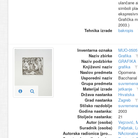
ulančane a
simboli pla
ekspresivn
Grafička m
2003.)
Tehnika izrade
bakropis
Inventarna oznaka
MUO-0505
Naziv zbirke
Grafika
Naziv podzbirke
GRAFIKA
Književni naziv
grafika
Naslov predmeta
Opomena
Usporedni naziv
Bacchanal
Grupa predmeta
suvremena
Materijal izrade
jetkanje
Država nastanka
Hrvatska
Grad nastanka
Zagreb
Stilsko razdoblje
suvremena
Godina nastanka:
2003
Stoljeće nastanka:
21
Autor (osoba)
Vejzović, 
Suradnik (osoba)
Paljetak, 
Autorska radionica (proizvođač)
NAcionalna