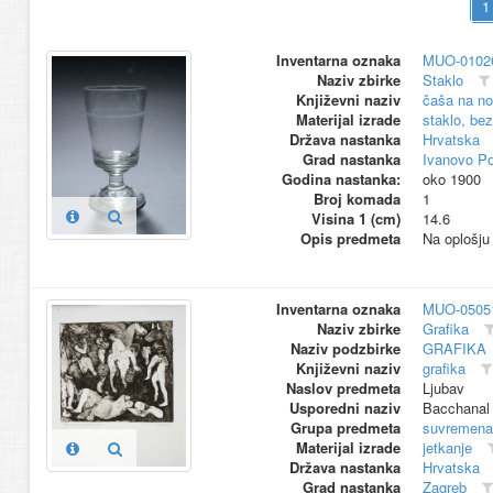
Inventarna oznaka
MUO-0102
Naziv zbirke
Staklo
Književni naziv
čaša na no
Materijal izrade
staklo, be
Država nastanka
Hrvatska
Grad nastanka
Ivanovo Po
Godina nastanka:
oko 1900
Broj komada
1
Visina 1 (cm)
14.6
Opis predmeta
Na oplošju 
Inventarna oznaka
MUO-0505
Naziv zbirke
Grafika
Naziv podzbirke
GRAFIKA
Književni naziv
grafika
Naslov predmeta
Ljubav
Usporedni naziv
Bacchanal
Grupa predmeta
suvremena
Materijal izrade
jetkanje
Država nastanka
Hrvatska
Grad nastanka
Zagreb