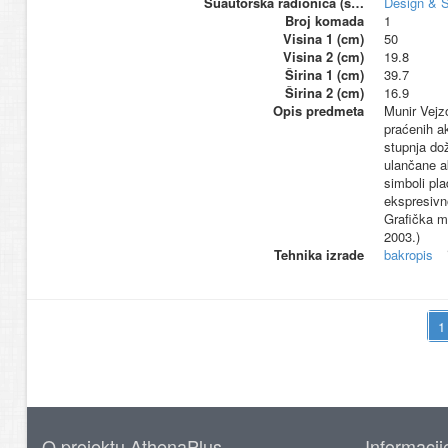
Suautorska radionica (suproizvođač)
Design & S
Broj komada
1
Visina 1 (cm)
50
Visina 2 (cm)
19.8
Širina 1 (cm)
39.7
Širina 2 (cm)
16.9
Opis predmeta
Munir Vejzo
praćenih a
stupnja dož
ulančane a
simboli pla
ekspresivn
Grafička m
2003.)
Tehnika izrade
bakropis
O projektu AthenaPlus
Informacij