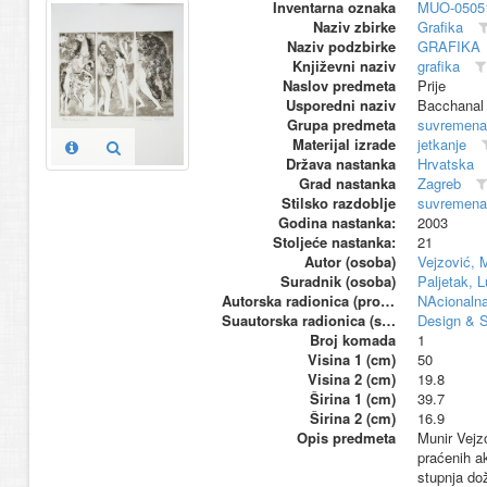
Inventarna oznaka
MUO-0505
Naziv zbirke
Grafika
Naziv podzbirke
GRAFIKA
Književni naziv
grafika
Naslov predmeta
Prije
Usporedni naziv
Bacchanal
Grupa predmeta
suvremena
Materijal izrade
jetkanje
Država nastanka
Hrvatska
Grad nastanka
Zagreb
Stilsko razdoblje
suvremena
Godina nastanka:
2003
Stoljeće nastanka:
21
Autor (osoba)
Vejzović, 
Suradnik (osoba)
Paljetak, 
Autorska radionica (proizvođač)
NAcionalna
Suautorska radionica (suproizvođač)
Design & S
Broj komada
1
Visina 1 (cm)
50
Visina 2 (cm)
19.8
Širina 1 (cm)
39.7
Širina 2 (cm)
16.9
Opis predmeta
Munir Vejzo
praćenih a
stupnja dož