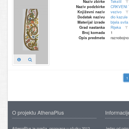
Naziv zbirke
Tekstil
Naziv podzbirke
CRKVENI 
Književni naziv
vezivo
Dodatak nazivu
dio kazule
Materijal izrade
bijela svila
Grad nastanka
Rijeka
Broj komada
1
Opis predmeta
raznobojno 
O projektu AthenaPlus
Informacij
AthenaPlus je mreža, osnovana u ožujku 2013.,
Jedan od prima