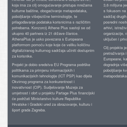
koja ima za cilj omogućavanje pristupa mrežama
3,6 milijuna j
kulturne baštine, obogaćivanje metapodataka,
s fokusom na s
poboljšanje višejezične terminologije, te
sadržaj drugih 
prilagođavanje podataka korisnicima s različitim
posredni nosite
potrebama. Konzorcij Athene Plus sastoji se od
arhivi, istraži
ukupno 40 partnera iz 21 države članice.
organizacije, 
AthenaPlus je usko povezana s Europeana
uključen i priv
platformom pomoću koje koje će veliku količinu
Cilj projekta 
digitaliziranog kulturnog sadržaja učiniti dostupnim
pretraživanja 
za korisnike.
Europeane, kao
Projekt je dobio sredstva EU Programa podrške
dogradnja više
politikama za primjenu informacijskih i
poboljšanje kv
komunikacijskih tehnologije (ICT PSP) kao dijela
metapodataka
Okvirnog programa za konkurentnost i
inovativnost (CIP). Sudjelovanje Muzeja za
umjetnost i obrt u projektu Partage Plus financijski
će podržati Ministarstvo kulture Republike
Hrvatske i Gradski ured za obrazovanje, kulturu i
šport grada Zagreba.