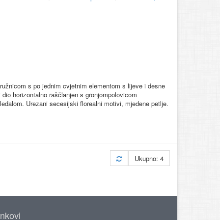
ružnicom s po jednim cvjetnim elementom s lijeve i desne
ji dio horizontalno raščlanjen s gronjompolovicom
dalom. Urezani secesijski florealni motivi, mjedene petlje.
Ukupno: 4
inkovi