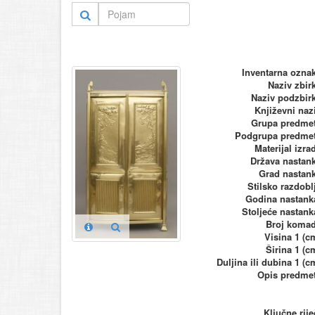
Inventarna ozna
Naziv zbir
Naziv podzbir
Književni naz
Grupa predme
Podgrupa predme
Materijal izra
Država nastan
Grad nastan
Stilsko razdobl
Godina nastank
Stoljeće nastank
Broj koma
Visina 1 (c
Širina 1 (c
Duljina ili dubina 1 (c
Opis predme
Ključne rije