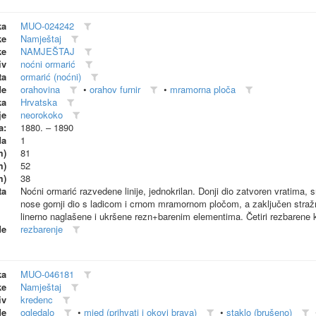
ka
MUO-024242
ke
Namještaj
ke
NAMJEŠTAJ
iv
noćni ormarić
ta
ormarić (noćni)
de
orahovina
•
orahov furnir
•
mramorna ploča
ka
Hrvatska
je
neorokoko
a:
1880. – 1890
da
1
m)
81
m)
52
m)
38
ta
Noćni ormarić razvedene linije, jednokrilan. Donji dio zatvoren vratima, 
nose gornji dio s ladicom i crnom mramornom pločom, a zaključen straž
linerno naglašene i ukršene rezn+barenim elementima. Četiri rezbarene 
de
rezbarenje
ka
MUO-046181
ke
Namještaj
iv
kredenc
de
ogledalo
•
mjed (prihvati i okovi brava)
•
staklo (brušeno)