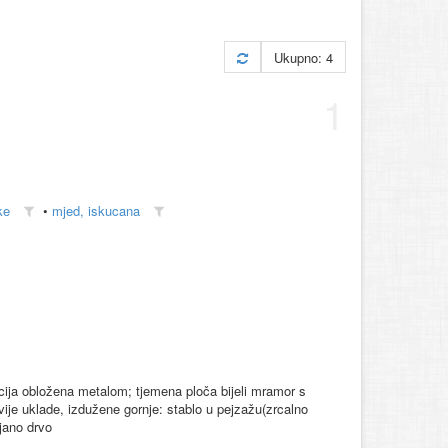
Ukupno: 4
1
ke
•
mjed, iskucana
cija obložena metalom; tjemena ploča bijeli mramor s
ije uklade, izdužene gornje: stablo u pejzažu(zrcalno
ojano drvo