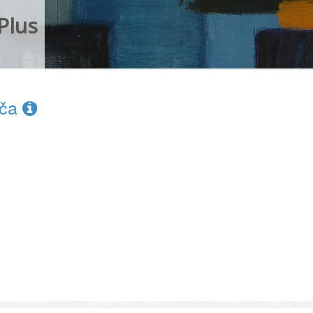
Plus
oča