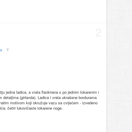
2
ča
u jedna ladica, a vrata flankirana s po jednim tokarenim i
 detaljima (girlanda). Ladica i vrata ukrašene bordurama
isnatim motivom koji okružuje vazu sa cvijećem - izvedeno
rića; četiri lukovičaste tokarene noge.