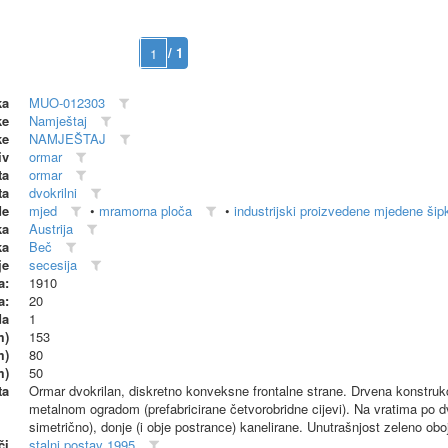
/ 1
ka
MUO-012303
ke
Namještaj
ke
NAMJEŠTAJ
iv
ormar
ta
ormar
ta
dvokrilni
de
mjed
•
mramorna ploča
•
industrijski proizvedene mjedene šip
ka
Austrija
ka
Beč
je
secesija
a:
1910
a:
20
da
1
m)
153
m)
80
m)
50
ta
Ormar dvokrilan, diskretno konveksne frontalne strane. Drvena konstruk
metalnom ogradom (prefabricirane četvorobridne cijevi). Na vratima po dv
simetrično), donje (i obje postrance) kanelirane. Unutrašnjost zeleno ob
či
stalni postav 1995