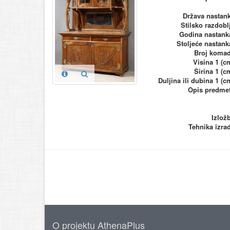
Država nastan
Stilsko razdobl
Godina nastank
Stoljeće nastank
Broj koma
Visina 1 (c
Širina 1 (c
Duljina ili dubina 1 (c
Opis predme
Izlož
Tehnika izra
O projektu AthenaPlus