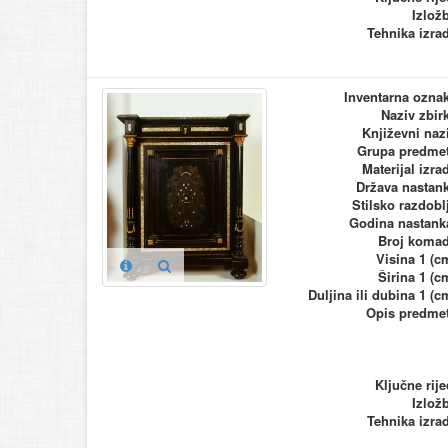
Izlož
Tehnika izra
Inventarna ozna
Naziv zbir
Književni naz
Grupa predme
Materijal izra
Država nastan
Stilsko razdobl
Godina nastank
Broj koma
Visina 1 (c
Širina 1 (c
Duljina ili dubina 1 (c
Opis predme
Ključne rije
Izlož
Tehnika izra