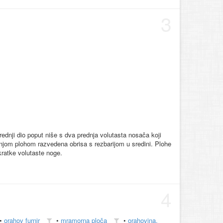
3
srednji dio poput niše s dva prednja volutasta nosača koji
njom plohom razvedena obrisa s rezbarijom u sredini. Plohe
kratke volutaste noge.
4
•
orahov furnir
•
mramorna ploča
•
orahovina,