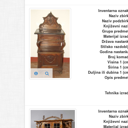
Inventarna ozna
Naziv zbir
Naziv podzbir
Književni naz
Grupa predme
Materijal izra
Država nastan
Stilsko razdobl
Godina nastank
Broj koma
Visina 1 (c
Širina 1 (c
Duljina ili dubina 1 (c
Opis predme
Tehnika izra
Inventarna ozna
Naziv zbir
Književni naz
Materijal izra