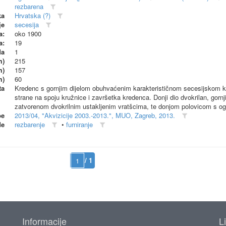
rezbarena
ka
Hrvatska (?)
je
secesija
a:
oko 1900
a:
19
da
1
m)
215
m)
157
m)
60
ta
Kredenc s gornjim dijelom obuhvaćenim karakterističnom secesijskom k
strane na spoju kružnice i završetka kredenca. Donji dio dvokrilan, gorn
zatvorenom dvokrilnim ustakljenim vratšcima, te donjom polovicom s ogle
be
2013/04, "Akvizicije 2003.-2013.", MUO, Zagreb, 2013.
de
rezbarenje
•
furniranje
/ 1
Informacije
L