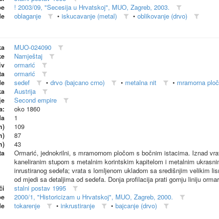
be
! 2003/09, "Secesija u Hrvatskoj", MUO, Zagreb, 2003.
de
oblaganje
•
iskucavanje (metal)
•
oblikovanje (drvo)
ka
MUO-024090
ke
Namještaj
iv
ormarić
ta
ormarić
de
sedef
•
drvo (bajcano crno)
•
metalna nit
•
mramorna plo
ka
Austrija
je
Second empire
a:
oko 1860
da
1
m)
109
m)
87
m)
43
ta
Ormarić, jednokrilni, s mramornom pločom s bočnim istacima. Iznad vratij
kaneliranim stupom s metalnim korintskim kapitelom i metalnim ukrasnim
inrustiranog sedefa; vrata s lomljenom ukladom sa središnjim velikim l
od mjedi sa detaljima od sedefa. Donja profilacija prati gornju liniju orma
či
stalni postav 1995
be
2000/1, "Historicizam u Hrvatskoj", MUO, Zagreb, 2000.
de
tokarenje
•
inkrustiranje
•
bajcanje (drvo)