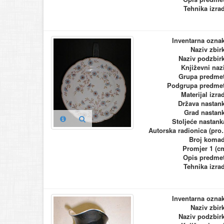
Tehnika izra
Inventarna ozna
Naziv zbir
Naziv podzbir
Književni naz
Grupa predme
Podgrupa predme
Materijal izra
Država nastan
Grad nastan
Stoljeće nastank
Autorska ra
Broj koma
Promjer 1 (c
Opis predme
Tehnika izra
Inventarna ozna
Naziv zbir
Naziv podzbir