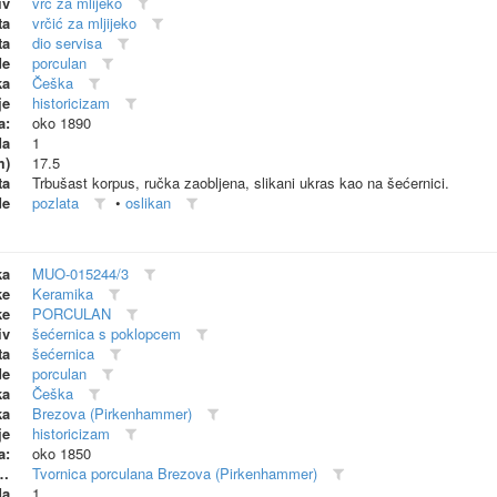
iv
vrč za mlijeko
ta
vrčić za mljijeko
ta
dio servisa
de
porculan
ka
Češka
je
historicizam
a:
oko 1890
da
1
m)
17.5
ta
Trbušast korpus, ručka zaobljena, slikani ukras kao na šećernici.
de
pozlata
•
oslikan
ka
MUO-015244/3
ke
Keramika
ke
PORCULAN
iv
šećernica s poklopcem
ta
šećernica
de
porculan
ka
Češka
ka
Brezova (Pirkenhammer)
je
historicizam
a:
oko 1850
dionica (proizvođač)
Tvornica porculana Brezova (Pirkenhammer)
da
1