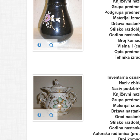
Književni naz
Grupa predme
Podgrupa predme
Materijal izra
Država nastan
Stilsko razdobl
Godina nastank
Broj koma
Visina 1 (c
Opis predme
Tehnika izra
Inventarna ozna
Naziv zbir
Naziv podzbir
Književni naz
Grupa predme
Materijal izra
Država nastan
Grad nastan
Stilsko razdobl
Godina nastank
Autorska ra
Broj koma