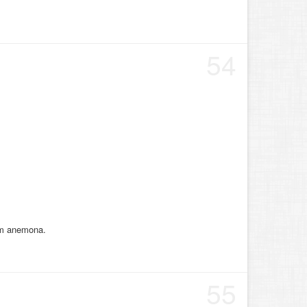
54
vom anemona.
55