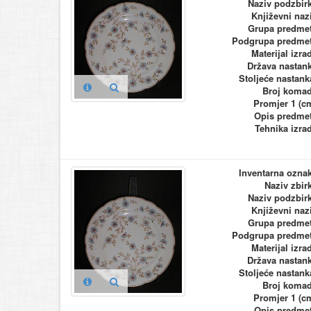
Naziv podzbir
Književni naz
Grupa predme
Podgrupa predme
Materijal izra
Država nastan
Stoljeće nastank
Broj koma
Promjer 1 (c
Opis predme
Tehnika izra
Inventarna ozna
Naziv zbir
Naziv podzbir
Književni naz
Grupa predme
Podgrupa predme
Materijal izra
Država nastan
Stoljeće nastank
Broj koma
Promjer 1 (c
Opis predme