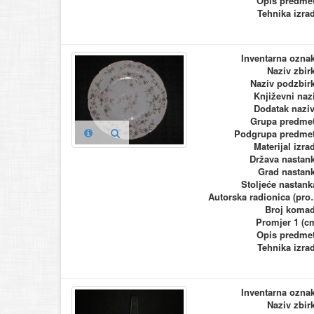
Opis predme
Tehnika izra
Inventarna ozna
Naziv zbir
Naziv podzbir
Književni naz
Dodatak nazi
Grupa predme
Podgrupa predme
Materijal izra
Država nastan
Grad nastan
Stoljeće nastank
Autorska ra
Broj koma
Promjer 1 (c
Opis predme
Tehnika izra
Inventarna ozna
Naziv zbir