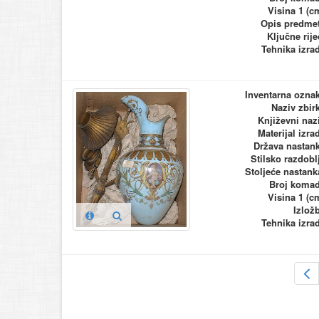
Visina 1 (c
Opis predme
Ključne rije
Tehnika izra
Inventarna ozna
Naziv zbir
Književni naz
Materijal izra
Država nastan
Stilsko razdobl
Stoljeće nastank
Broj koma
Visina 1 (c
Izlož
Tehnika izra