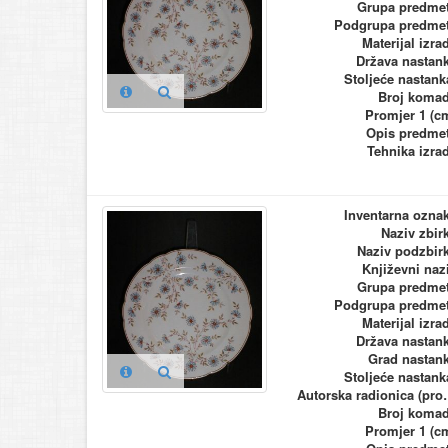
Grupa predme
Podgrupa predme
Materijal izra
Država nastan
Stoljeće nastank
Broj koma
Promjer 1 (c
Opis predme
Tehnika izra
Inventarna ozna
Naziv zbir
Naziv podzbir
Književni naz
Grupa predme
Podgrupa predme
Materijal izra
Država nastan
Grad nastan
Stoljeće nastank
Autorska ra
Broj koma
Promjer 1 (c