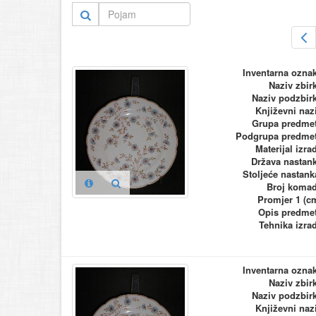
Inventarna ozna
Naziv zbir
Naziv podzbir
Književni naz
Grupa predme
Podgrupa predme
Materijal izra
Država nastan
Stoljeće nastank
Broj koma
Promjer 1 (c
Opis predme
Tehnika izra
Inventarna ozna
Naziv zbir
Naziv podzbir
Književni naz