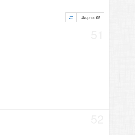
Ukupno: 95
51
52