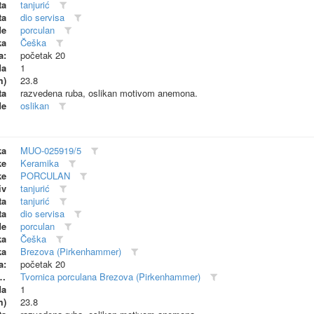
ta
tanjurić
ta
dio servisa
de
porculan
ka
Češka
a:
početak 20
da
1
m)
23.8
ta
razvedena ruba, oslikan motivom anemona.
de
oslikan
ka
MUO-025919/5
ke
Keramika
ke
PORCULAN
iv
tanjurić
ta
tanjurić
ta
dio servisa
de
porculan
ka
Češka
ka
Brezova (Pirkenhammer)
a:
početak 20
dionica (proizvođač)
Tvornica porculana Brezova (Pirkenhammer)
da
1
m)
23.8