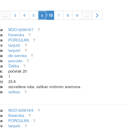
…
3
4
5
/ 10
7
8
9
…
ka
MUO-025919/7
ke
Keramika
ke
PORCULAN
iv
tanjurić
ta
tanjurić
ta
dio servisa
de
porculan
ka
Češka
a:
početak 20
da
1
m)
23.8
ta
razvedena ruba, oslikan motivom anemona.
de
oslikan
ka
MUO-025919/6
ke
Keramika
ke
PORCULAN
iv
tanjurić