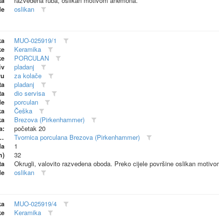
ta
razvedena ruba, oslikan motivom anemona.
de
oslikan
ka
MUO-025919/1
ke
Keramika
ke
PORCULAN
iv
pladanj
vu
za kolače
ta
pladanj
ta
dio servisa
de
porculan
ka
Češka
ka
Brezova (Pirkenhammer)
a:
početak 20
dionica (proizvođač)
Tvornica porculana Brezova (Pirkenhammer)
da
1
m)
32
ta
Okrugli, valovito razvedena oboda. Preko cijele površine oslikan moti
de
oslikan
ka
MUO-025919/4
ke
Keramika