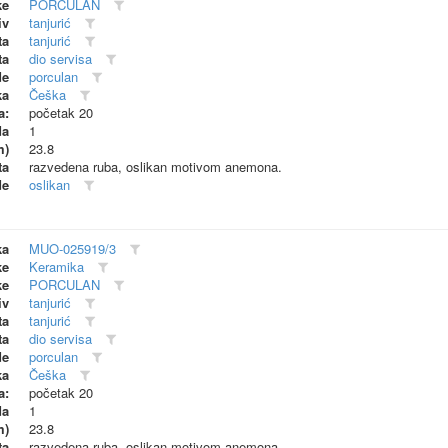
ke
PORCULAN
iv
tanjurić
ta
tanjurić
ta
dio servisa
de
porculan
ka
Češka
a:
početak 20
da
1
m)
23.8
ta
razvedena ruba, oslikan motivom anemona.
de
oslikan
ka
MUO-025919/3
ke
Keramika
ke
PORCULAN
iv
tanjurić
ta
tanjurić
ta
dio servisa
de
porculan
ka
Češka
a:
početak 20
da
1
m)
23.8
ta
razvedena ruba, oslikan motivom anemona.