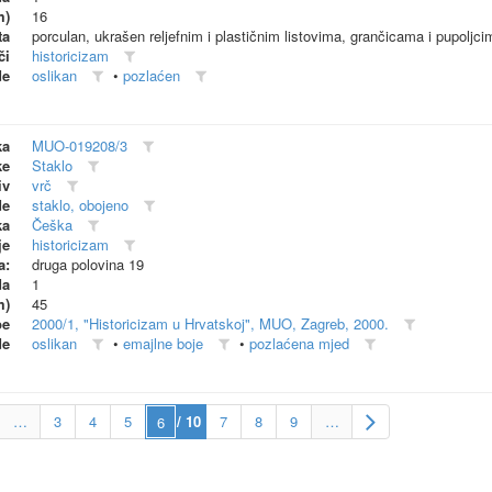
m)
16
ta
porculan, ukrašen reljefnim i plastičnim listovima, grančicama i pupoljcim
či
historicizam
de
oslikan
•
pozlaćen
ka
MUO-019208/3
ke
Staklo
iv
vrč
de
staklo, obojeno
ka
Češka
je
historicizam
a:
druga polovina 19
da
1
m)
45
be
2000/1, "Historicizam u Hrvatskoj", MUO, Zagreb, 2000.
de
oslikan
•
emajlne boje
•
pozlaćena mjed
…
3
4
5
/ 10
7
8
9
…