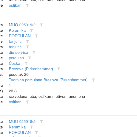
de
oslikan
ka
MUO-025919/2
ke
Keramika
ke
PORCULAN
iv
tanjurić
ta
tanjurić
ta
dio servisa
de
porculan
ka
Češka
ka
Brezova (Pirkenhammer)
a:
početak 20
dionica (proizvođač)
Tvornica porculana Brezova (Pirkenhammer)
da
1
m)
23.8
ta
razvedena ruba, oslikan motivom anemona
de
oslikan
ka
MUO-025918/2
ke
Keramika
ke
PORCULAN