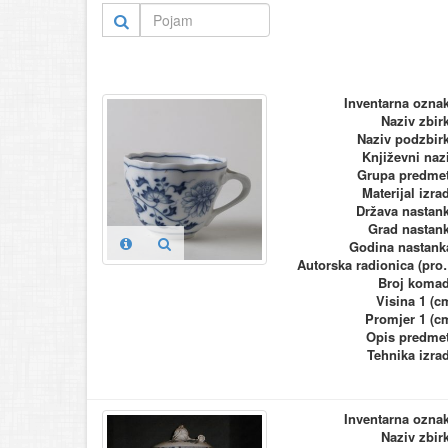
Inventarna ozna
Naziv zbir
Naziv podzbir
Književni naz
Grupa predme
Materijal izra
Država nastan
Grad nastan
Godina nastank
Autorska ra
Broj koma
Visina 1 (c
Promjer 1 (c
Opis predme
Tehnika izra
Inventarna ozna
Naziv zbir