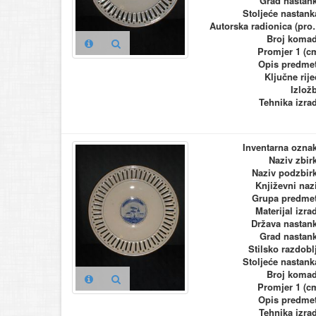
Grad nastan
Stoljeće nastank
Autorska ra
Broj koma
Promjer 1 (c
Opis predme
Ključne rije
Izlož
Tehnika izra
Inventarna ozna
Naziv zbir
Naziv podzbir
Književni naz
Grupa predme
Materijal izra
Država nastan
Grad nastan
Stilsko razdobl
Stoljeće nastank
Broj koma
Promjer 1 (c
Opis predme
Tehnika izra