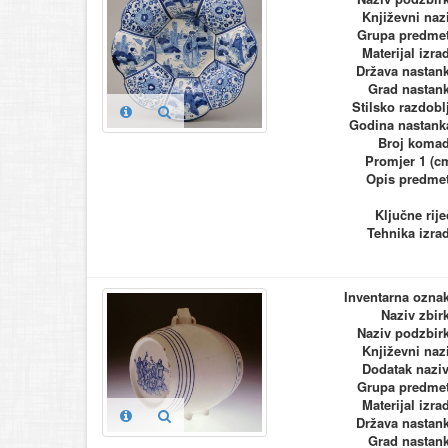
Književni naz
Grupa predme
Materijal izra
Država nastan
Grad nastan
Stilsko razdobl
Godina nastank
Broj koma
Promjer 1 (c
Opis predme
Ključne rije
Tehnika izra
Inventarna ozna
Naziv zbir
Naziv podzbir
Književni naz
Dodatak nazi
Grupa predme
Materijal izra
Država nastan
Grad nastan