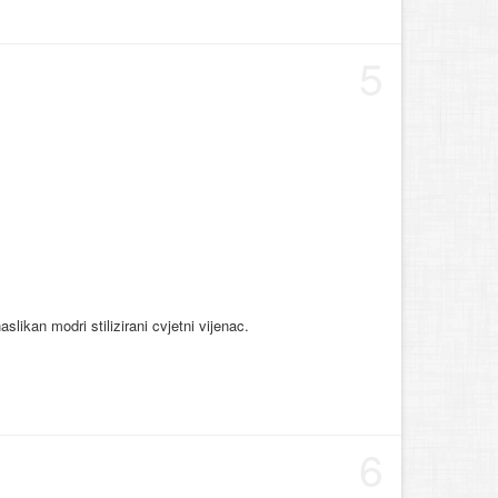
5
slikan modri stilizirani cvjetni vijenac.
6