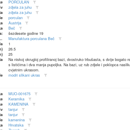
ke
PORCULAN
iv
zdjela za juhu
ta
zdjela za juhu
de
porculan
ka
Austrija
ka
Beč
a:
šezdesete godine 19
dionica (proizvođač)
Manufaktura porculana Beč
da
1
m)
26.5
m)
25
ta
Na niskoj okrugloj profiliranoj bazi, dvostruko trbušasta, s dvije bogato
s listićima i dva manja pupoljka. Na bazi, uz rub zdjele i poklopca nasl
cvjetnim ukrasom.
de
modri slikani ukras
ka
MUO-001675
ke
Keramika
ke
KAMENINA
iv
tanjur
ta
tanjur
de
kamenina
ka
Hrvatska