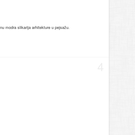
onu modra slikarija arhitekture u pejsažu.
4