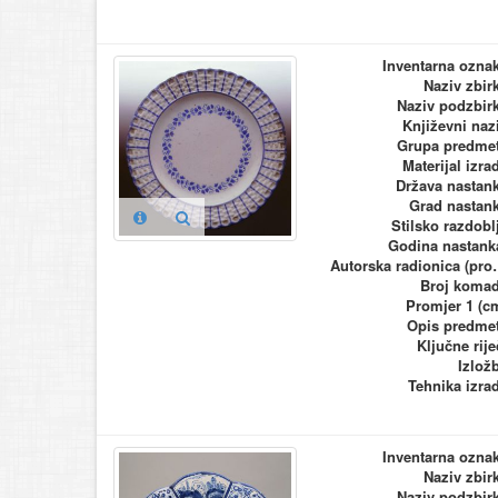
Inventarna ozna
Naziv zbir
Naziv podzbir
Književni naz
Grupa predme
Materijal izra
Država nastan
Grad nastan
Stilsko razdobl
Godina nastank
Autorska ra
Broj koma
Promjer 1 (c
Opis predme
Ključne rije
Izlož
Tehnika izra
Inventarna ozna
Naziv zbir
Naziv podzbir