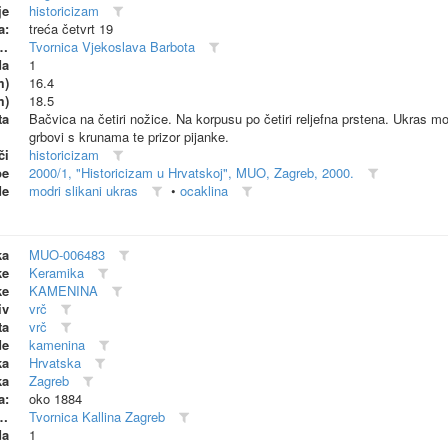
je
historicizam
a:
treća četvrt 19
dionica (proizvođač)
Tvornica Vjekoslava Barbota
da
1
m)
16.4
m)
18.5
ta
Bačvica na četiri nožice. Na korpusu po četiri reljefna prstena. Ukras mod
grbovi s krunama te prizor pijanke.
či
historicizam
be
2000/1, "Historicizam u Hrvatskoj", MUO, Zagreb, 2000.
de
modri slikani ukras
•
ocaklina
ka
MUO-006483
ke
Keramika
ke
KAMENINA
iv
vrč
ta
vrč
de
kamenina
ka
Hrvatska
ka
Zagreb
a:
oko 1884
dionica (proizvođač)
Tvornica Kallina Zagreb
da
1