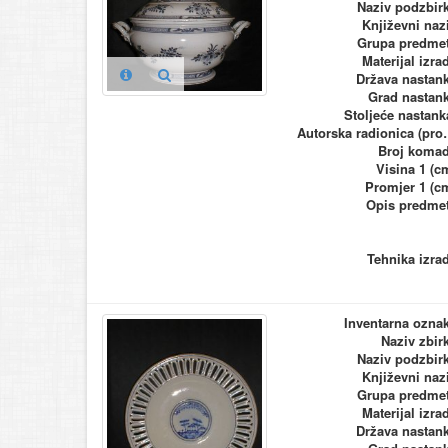
Naziv podzbir
Književni naz
Grupa predme
Materijal izra
Država nastan
Grad nastan
Stoljeće nastank
Autorska ra
Broj koma
Visina 1 (c
Promjer 1 (c
Opis predme
Tehnika izra
Inventarna ozna
Naziv zbir
Naziv podzbir
Književni naz
Grupa predme
Materijal izra
Država nastan