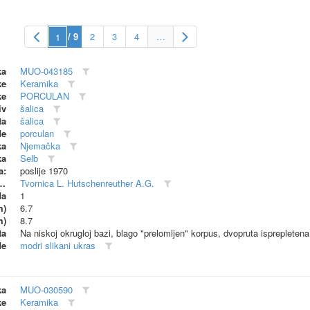
/ 9
2
3
4
…
ka
MUO-043185
ke
Keramika
ke
PORCULAN
iv
šalica
ta
šalica
de
porculan
ka
Njemačka
ka
Selb
a:
poslije 1970
dionica (proizvođač)
Tvornica L. Hutschenreuther A.G.
da
1
m)
6.7
m)
8.7
ta
Na niskoj okrugloj bazi, blago "prelomljen" korpus, dvopruta ispreplet
de
modri slikani ukras
ka
MUO-030590
ke
Keramika