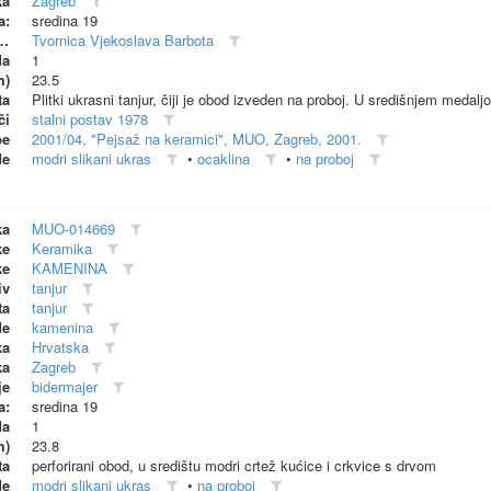
ka
Zagreb
a:
sredina 19
dionica (proizvođač)
Tvornica Vjekoslava Barbota
da
1
m)
23.5
ta
Plitki ukrasni tanjur, čiji je obod izveden na proboj. U središnjem medalj
či
stalni postav 1978
be
2001/04, "Pejsaž na keramici", MUO, Zagreb, 2001.
de
modri slikani ukras
•
ocaklina
•
na proboj
ka
MUO-014669
ke
Keramika
ke
KAMENINA
iv
tanjur
ta
tanjur
de
kamenina
ka
Hrvatska
ka
Zagreb
je
bidermajer
a:
sredina 19
da
1
m)
23.8
ta
perforirani obod, u središtu modri crtež kućice i crkvice s drvom
de
modri slikani ukras
•
na proboj