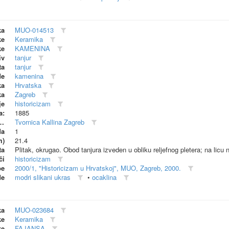
ka
MUO-014513
ke
Keramika
ke
KAMENINA
iv
tanjur
ta
tanjur
de
kamenina
ka
Hrvatska
ka
Zagreb
je
historicizam
a:
1885
dionica (proizvođač)
Tvornica Kallina Zagreb
da
1
m)
21.4
ta
Plitak, okrugao. Obod tanjura izveden u obliku reljefnog pletera; na licu na
či
historicizam
be
2000/1, "Historicizam u Hrvatskoj", MUO, Zagreb, 2000.
de
modri slikani ukras
•
ocaklina
ka
MUO-023684
ke
Keramika
ke
FAJANSA