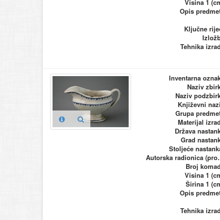
Visina 1 (c
Opis predme
Ključne rije
Izlož
Tehnika izra
Inventarna ozna
Naziv zbir
Naziv podzbir
Književni naz
Grupa predme
Materijal izra
Država nastan
Grad nastan
Stoljeće nastank
Autorska ra
Broj koma
Visina 1 (c
Širina 1 (c
Opis predme
Tehnika izra