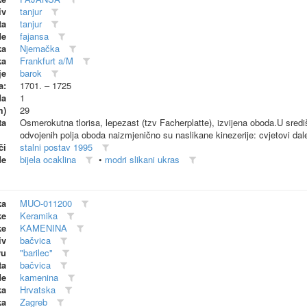
iv
tanjur
ta
tanjur
de
fajansa
ka
Njemačka
ka
Frankfurt a/M
je
barok
a:
1701. – 1725
da
1
m)
29
ta
Osmerokutna tlorisa, lepezast (tzv Facherplatte), izvijena oboda.U sred
odvojenih polja oboda naizmjenično su naslikane kinezerije: cvjetovi dale
či
stalni postav 1995
de
bijela ocaklina
•
modri slikani ukras
ka
MUO-011200
ke
Keramika
ke
KAMENINA
iv
bačvica
vu
"barilec"
ta
bačvica
de
kamenina
ka
Hrvatska
ka
Zagreb