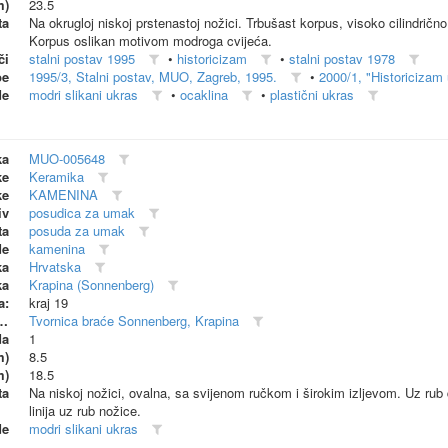
m)
23.5
ta
Na okrugloj niskoj prstenastoj nožici. Trbušast korpus, visoko cilindrično 
Korpus oslikan motivom modroga cvijeća.
či
stalni postav 1995
•
historicizam
•
stalni postav 1978
be
1995/3, Stalni postav, MUO, Zagreb, 1995.
•
2000/1, "Historicizam
de
modri slikani ukras
•
ocaklina
•
plastični ukras
ka
MUO-005648
ke
Keramika
ke
KAMENINA
iv
posudica za umak
ta
posuda za umak
de
kamenina
ka
Hrvatska
ka
Krapina (Sonnenberg)
a:
kraj 19
dionica (proizvođač)
Tvornica braće Sonnenberg, Krapina
da
1
m)
8.5
m)
18.5
ta
Na niskoj nožici, ovalna, sa svijenom ručkom i širokim izljevom. Uz rub 
linija uz rub nožice.
de
modri slikani ukras