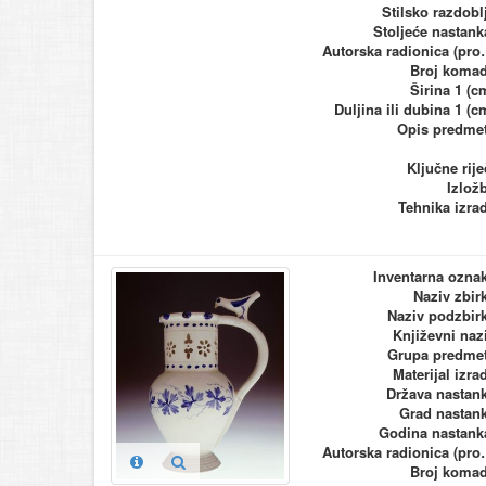
Stilsko razdobl
Stoljeće nastank
Autorska ra
Broj koma
Širina 1 (c
Duljina ili dubina 1 (c
Opis predme
Ključne rije
Izlož
Tehnika izra
Inventarna ozna
Naziv zbir
Naziv podzbir
Književni naz
Grupa predme
Materijal izra
Država nastan
Grad nastan
Godina nastank
Autorska ra
Broj koma