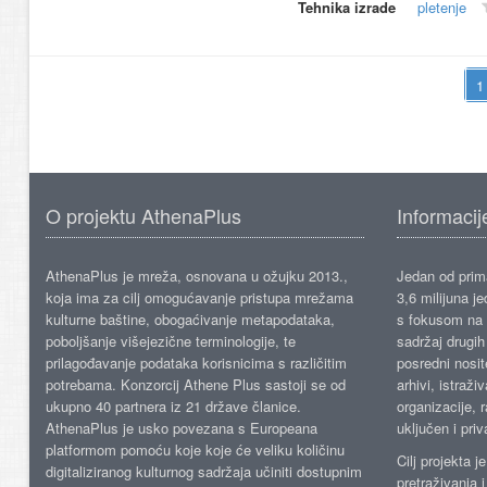
Tehnika izrade
pletenje
O projektu AthenaPlus
Informacij
AthenaPlus je mreža, osnovana u ožujku 2013.,
Jedan od prima
koja ima za cilj omogućavanje pristupa mrežama
3,6 milijuna j
kulturne baštine, obogaćivanje metapodataka,
s fokusom na s
poboljšanje višejezične terminologije, te
sadržaj drugih 
prilagođavanje podataka korisnicima s različitim
posredni nosite
potrebama. Konzorcij Athene Plus sastoji se od
arhivi, istraži
ukupno 40 partnera iz 21 države članice.
organizacije, 
AthenaPlus je usko povezana s Europeana
uključen i priv
platformom pomoću koje koje će veliku količinu
Cilj projekta 
digitaliziranog kulturnog sadržaja učiniti dostupnim
pretraživanja 