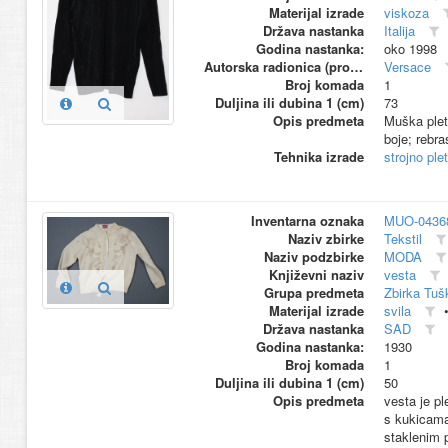
Materijal izrade
viskoza
Država nastanka
Italija
Godina nastanka:
oko 1998
Autorska radionica (proizvođač)
Versace
Broj komada
1
Duljina ili dubina 1 (cm)
73
Opis predmeta
Muška plet
boje; rebra
Tehnika izrade
strojno ple
Inventarna oznaka
MUO-0436
Naziv zbirke
Tekstil
Naziv podzbirke
MODA
Književni naziv
vesta
Grupa predmeta
Zbirka Tuš
Materijal izrade
svila
Država nastanka
SAD
Godina nastanka:
1930
Broj komada
1
Duljina ili dubina 1 (cm)
50
Opis predmeta
vesta je p
s kukicama;
staklenim p