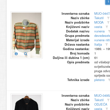
Inventarna oznaka
MUO-0447
Naziv zbirke
Tekstil
Naziv podzbirke
MODA
Književni naziv
vesta
Dodatak nazivu
vunena
Grupa predmeta
devedesete
Materijal izrade
vunene niti
Država nastanka
Italija
Godina nastanka:
1989. – 19
Broj komada
1
Duljina ili dubina 1 (cm)
61
Opis predmeta
od višebojn
svijetloze
pruga odvo
sprijeda s
Tehnika izrade
pleteno
Inventarna oznaka
MUO-0495
Naziv zbirke
Tekstil
Naziv podzbirke
ODJEĆA
Književni naziv
vesta