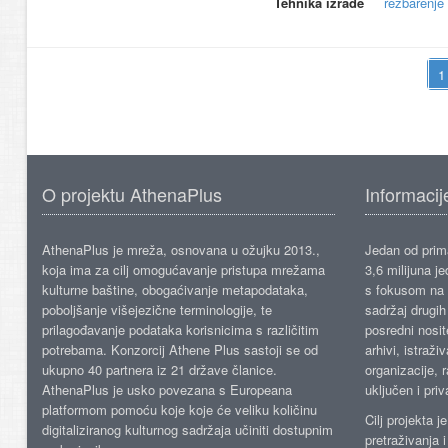
Tehnika izrade
rezbarenje
O projektu AthenaPlus
Informacij
AthenaPlus je mreža, osnovana u ožujku 2013.,
Jedan od prima
koja ima za cilj omogućavanje pristupa mrežama
3,6 milijuna j
kulturne baštine, obogaćivanje metapodataka,
s fokusom na s
poboljšanje višejezične terminologije, te
sadržaj drugih 
prilagođavanje podataka korisnicima s različitim
posredni nosite
potrebama. Konzorcij Athene Plus sastoji se od
arhivi, istraži
ukupno 40 partnera iz 21 države članice.
organizacije, 
AthenaPlus je usko povezana s Europeana
uključen i priv
platformom pomoću koje koje će veliku količinu
Cilj projekta 
digitaliziranog kulturnog sadržaja učiniti dostupnim
pretraživanja 