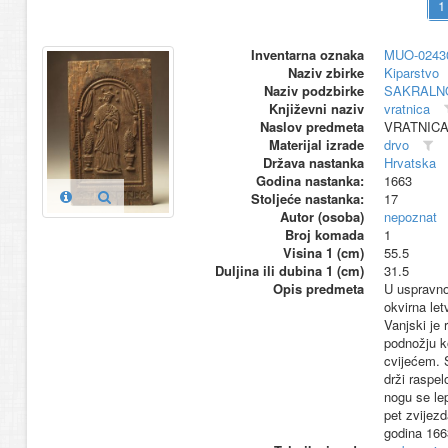
Inventarna oznaka
MUO-0243
Naziv zbirke
Kiparstvo
Naziv podzbirke
SAKRALN
Književni naziv
vratnica
Naslov predmeta
VRATNICA
Materijal izrade
drvo
Država nastanka
Hrvatska
Godina nastanka:
1663
Stoljeće nastanka:
17
Autor (osoba)
nepoznat
Broj komada
1
Visina 1 (cm)
55.5
Duljina ili dubina 1 (cm)
31.5
Opis predmeta
U uspravno
okvirna let
Vanjski je
podnožju k
cvijećem. 
drži raspel
nogu se le
pet zvijezd
godina 166