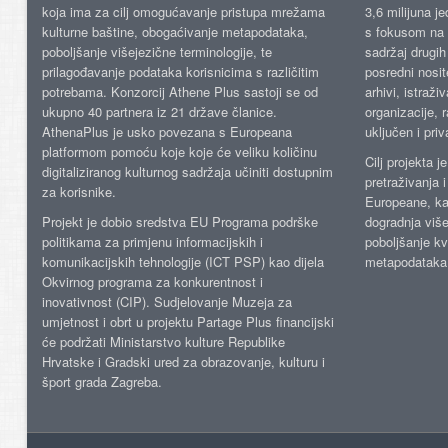
koja ima za cilj omogućavanje pristupa mrežama
3,6 milijuna j
kulturne baštine, obogaćivanje metapodataka,
s fokusom na s
poboljšanje višejezične terminologije, te
sadržaj drugih 
prilagođavanje podataka korisnicima s različitim
posredni nosite
potrebama. Konzorcij Athene Plus sastoji se od
arhivi, istraži
ukupno 40 partnera iz 21 države članice.
organizacije, 
AthenaPlus je usko povezana s Europeana
uključen i priv
platformom pomoću koje koje će veliku količinu
Cilj projekta 
digitaliziranog kulturnog sadržaja učiniti dostupnim
pretraživanja 
za korisnike.
Europeane, kao
Projekt je dobio sredstva EU Programa podrške
dogradnja više
politikama za primjenu informacijskih i
poboljšanje kv
komunikacijskih tehnologije (ICT PSP) kao dijela
metapodataka
Okvirnog programa za konkurentnost i
inovativnost (CIP). Sudjelovanje Muzeja za
umjetnost i obrt u projektu Partage Plus financijski
će podržati Ministarstvo kulture Republike
Hrvatske i Gradski ured za obrazovanje, kulturu i
šport grada Zagreba.