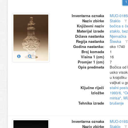
Inventarna oznaka
MUO-0185
Naziv zbirke
Staklo
Književni naziv
bočica s 
Materijal izrade
staklo, be
Država nastanka
Njemačka
Regija nastanka
Šleska
Godina nastanka:
oko 1740
Broj komada
1
Visina 1 (cm)
16
Promjer 1 (cm)
7
Opis predmeta
Bočica od b
usko visok
u krajolik
valjkat u g
Ključne riječi
stalni pos
Izložbe
1993/6, "O
mirisa", M
Tehnika izrade
brušenje
Inventarna oznaka
MUO-0193
Naziv zbirke
Staklo