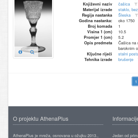
Književni naziv
čašica
Materijal izrade
staklo, bez
Regija nastanka
Šleska
Godina nastanka:
oko 1750
Broj komada
1
Visina 1 (cm)
10.5
Promjer 1 (cm)
5.2
Opis predmeta
Čašica na 
baroknim 
Ključne riječi
stalni pos
Tehnika izrade
brušenje
O projektu AthenaPlus
Informacij
AthenaPlus je mreža, osnovana u ožujku 2013.,
Jedan od prima