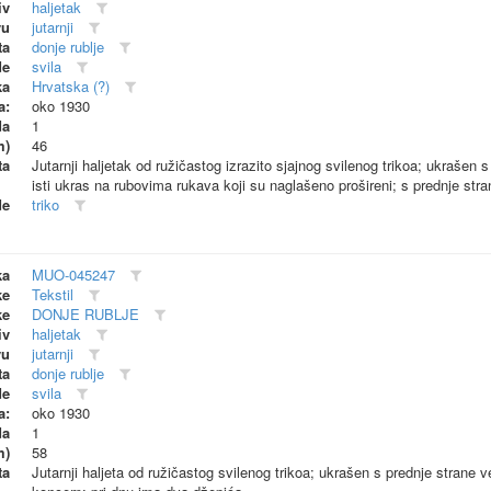
iv
haljetak
vu
jutarnji
ta
donje rublje
de
svila
ka
Hrvatska (?)
a:
oko 1930
da
1
m)
46
ta
Jutarnji haljetak od ružičastog izrazito sjajnog svilenog trikoa; ukrašen
isti ukras na rubovima rukava koji su naglašeno prošireni; s prednje stra
de
triko
ka
MUO-045247
ke
Tekstil
ke
DONJE RUBLJE
iv
haljetak
vu
jutarnji
ta
donje rublje
de
svila
a:
oko 1930
da
1
m)
58
ta
Jutarnji haljeta od ružičastog svilenog trikoa; ukrašen s prednje strane 