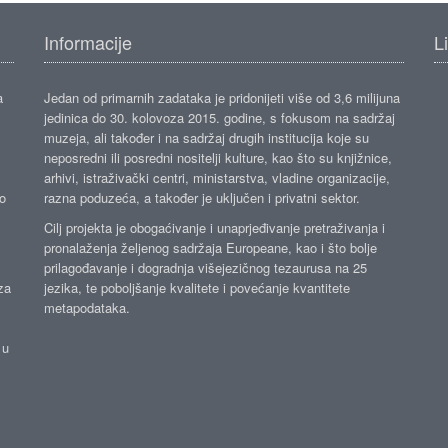
Informacije
L
a
Jedan od primarnih zadataka je pridonijeti više od 3,6 milijuna
jedinica do 30. kolovoza 2015. godine, s fokusom na sadržaj
muzeja, ali također i na sadržaj drugih institucija koje su
neposredni ili posredni nositelji kulture, kao što su knjižnice,
arhivi, istraživački centri, ministarstva, vladine organizacije,
ko
razna poduzeća, a također je uključen i privatni sektor.
Cilj projekta je obogaćivanje i unaprjeđivanje pretraživanja i
pronalaženja željenog sadržaja Europeane, kao i što bolje
prilagođavanje i dogradnja višejezičnog tezaurusa na 25
za
jezika, te poboljšanje kvalitete i povećanje kvantitete
metapodataka.
 u