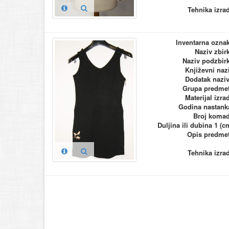
Tehnika izra
Inventarna ozna
Naziv zbir
Naziv podzbir
Književni naz
Dodatak nazi
Grupa predme
Materijal izra
Godina nastank
Broj koma
Duljina ili dubina 1 (c
Opis predme
Tehnika izra