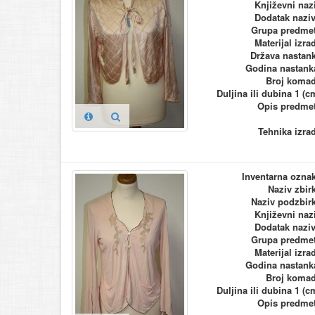
Književni naz
Dodatak nazi
Grupa predme
Materijal izra
Država nastan
Godina nastank
Broj koma
Duljina ili dubina 1 (c
Opis predme
Tehnika izra
Inventarna ozna
Naziv zbir
Naziv podzbir
Književni naz
Dodatak nazi
Grupa predme
Materijal izra
Godina nastank
Broj koma
Duljina ili dubina 1 (c
Opis predme