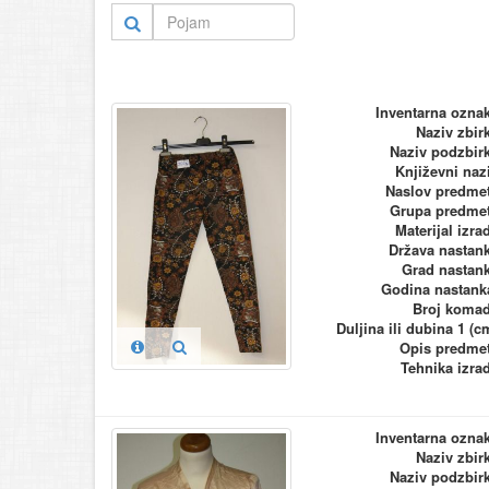
Inventarna ozna
Naziv zbir
Naziv podzbir
Književni naz
Naslov predme
Grupa predme
Materijal izra
Država nastan
Grad nastan
Godina nastank
Broj koma
Duljina ili dubina 1 (c
Opis predme
Tehnika izra
Inventarna ozna
Naziv zbir
Naziv podzbir