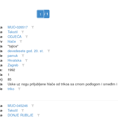
/ 1
ka
MUO-026517
ke
Tekstil
ke
ODJEĆA
iv
hlače
ta
"tajice"
ta
devedesete god. 20. st.
de
pamuk
ka
Hrvatska
ka
Zagreb
a:
1992
da
1
m)
85
ta
Uske uz nogu priljubljene hlače od trikoa sa crnom podlogom i smeđim i
de
triko
ka
MUO-045246
ke
Tekstil
ke
DONJE RUBLJE