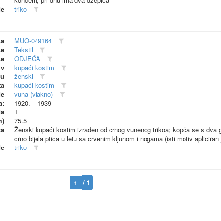
koncem; pri dnu ima dva džepića.
de
triko
ka
MUO-049164
ke
Tekstil
ke
ODJEĆA
iv
kupaći kostim
vu
ženski
ta
kupaći kostim
de
vuna (vlakno)
a:
1920. – 1939
da
1
m)
75.5
ta
Ženski kupaći kostim izrađen od crnog vunenog trikoa; kopča se s dva g
crno bijela ptica u letu sa crvenim kljunom i nogama (isti motiv apliciran j
de
triko
/ 1