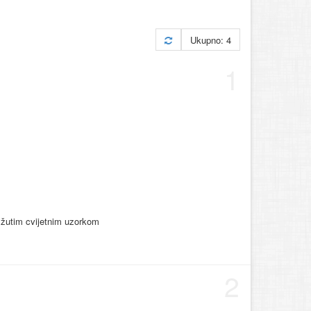
Ukupno: 4
1
 žutim cvijetnim uzorkom
2