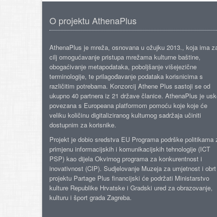
O projektu AthenaPlus
AthenaPlus je mreža, osnovana u ožujku 2013., koja ima z
cilj omogućavanje pristupa mrežama kulturne baštine,
obogaćivanje metapodataka, poboljšanje višejezične
terminologije, te prilagođavanje podataka korisnicima s
različitim potrebama. Konzorcij Athene Plus sastoji se od
ukupno 40 partnera iz 21 države članice. AthenaPlus je us
povezana s Europeana platformom pomoću koje koje će
veliku količinu digitaliziranog kulturnog sadržaja učiniti
dostupnim za korisnike.
Projekt je dobio sredstva EU Programa podrške politikama 
primjenu informacijskih i komunikacijskih tehnologije (ICT
PSP) kao dijela Okvirnog programa za konkurentnost i
inovativnost (CIP). Sudjelovanje Muzeja za umjetnost i obrt
projektu Partage Plus financijski će podržati Ministarstvo
kulture Republike Hrvatske i Gradski ured za obrazovanje,
kulturu i šport grada Zagreba.