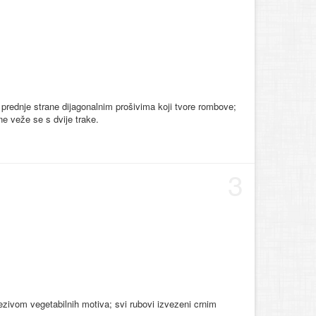
 s prednje strane dijagonalnim prošivima koji tvore rombove;
ne veže se s dvije trake.
3
vezivom vegetabilnih motiva; svi rubovi izvezeni crnim