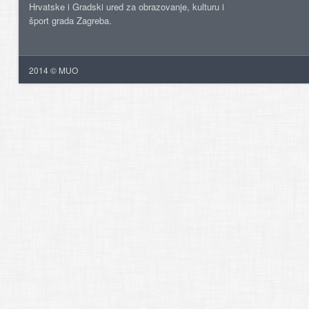
Hrvatske i Gradski ured za obrazovanje, kulturu i
šport grada Zagreba.
2014 © MUO