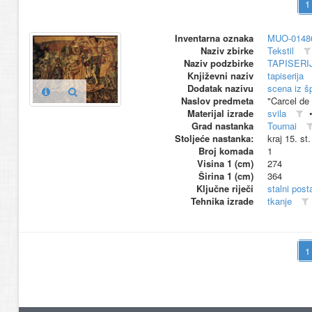
Inventarna oznaka
MUO-0148
Naziv zbirke
Tekstil
Naziv podzbirke
TAPISERI
Književni naziv
tapiserija
Dodatak nazivu
scena iz š
Naslov predmeta
"Carcel de
Materijal izrade
svila
Grad nastanka
Tournai
Stoljeće nastanka:
kraj 15. st
Broj komada
1
Visina 1 (cm)
274
Širina 1 (cm)
364
Ključne riječi
stalni pos
Tehnika izrade
tkanje