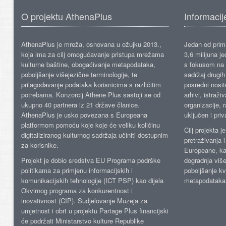
O projektu AthenaPlus
Informacij
AthenaPlus je mreža, osnovana u ožujku 2013.,
Jedan od prima
koja ima za cilj omogućavanje pristupa mrežama
3,6 milijuna j
kulturne baštine, obogaćivanje metapodataka,
s fokusom na s
poboljšanje višejezične terminologije, te
sadržaj drugih 
prilagođavanje podataka korisnicima s različitim
posredni nosite
potrebama. Konzorcij Athene Plus sastoji se od
arhivi, istraži
ukupno 40 partnera iz 21 države članice.
organizacije, 
AthenaPlus je usko povezana s Europeana
uključen i priv
platformom pomoću koje koje će veliku količinu
Cilj projekta 
digitaliziranog kulturnog sadržaja učiniti dostupnim
pretraživanja 
za korisnike.
Europeane, kao
Projekt je dobio sredstva EU Programa podrške
dogradnja više
politikama za primjenu informacijskih i
poboljšanje kv
komunikacijskih tehnologije (ICT PSP) kao dijela
metapodataka
Okvirnog programa za konkurentnost i
inovativnost (CIP). Sudjelovanje Muzeja za
umjetnost i obrt u projektu Partage Plus financijski
će podržati Ministarstvo kulture Republike