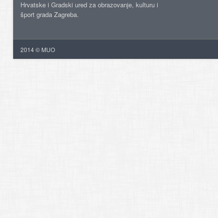
Hrvatske i Gradski ured za obrazovanje, kulturu i
šport grada Zagreba.
2014 © MUO