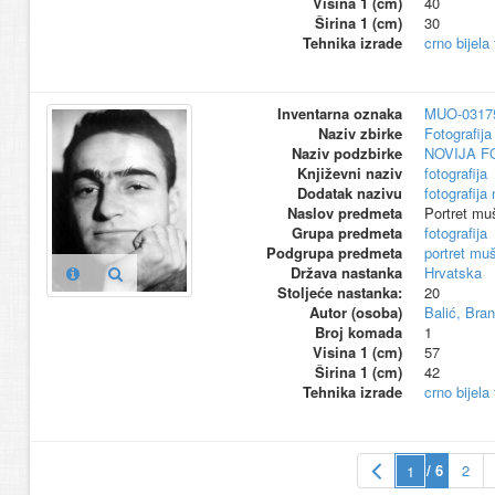
Visina 1 (cm)
40
Širina 1 (cm)
30
Tehnika izrade
crno bijela
Inventarna oznaka
MUO-0317
Naziv zbirke
Fotografija 
Naziv podzbirke
NOVIJA F
Književni naziv
fotografija
Dodatak nazivu
fotografija
Naslov predmeta
Portret mu
Grupa predmeta
fotografija
Podgrupa predmeta
portret mu
Država nastanka
Hrvatska
Stoljeće nastanka:
20
Autor (osoba)
Balić, Bra
Broj komada
1
Visina 1 (cm)
57
Širina 1 (cm)
42
Tehnika izrade
crno bijela
/ 6
2