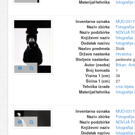
Materijal/tehnika
fotografija
Inventarna oznaka
MUO-0317
Naziv zbirke
Fotografija 
Naziv podzbirke
NOVIJA F
Književni naziv
fotografija
Dodatak nazivu
fotografija
Naslov predmeta
Stoik
Država nastanka
Hrvatska
Stoljeće nastanka:
pedesete g
Autor (osoba)
Brkan, Ant
Broj komada
1
Visina 1 (cm)
38
Širina 1 (cm)
27
Tehnika izrade
crno bijela
Materijal/tehnika
fotografija
Inventarna oznaka
MUO-0317
Naziv zbirke
Fotografija 
Naziv podzbirke
NOVIJA F
Književni naziv
fotografija
Dodatak nazivu
fotografija