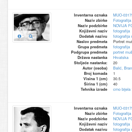
Inventarna oznaka
MUO-0317
Naziv zbirke
Fotografija 
Naziv podzbirke
NOVIJA F
Književni naziv
fotografija
Dodatak nazivu
fotografija
Naslov predmeta
Portret mu
Grupa predmeta
fotografija
Podgrupa predmeta
portret mu
Država nastanka
Hrvatska
Stoljeće nastanka:
20
Autor (osoba)
Balić, Bra
Broj komada
1
Visina 1 (cm)
30.5
Širina 1 (cm)
40
Tehnika izrade
crno bijela
Inventarna oznaka
MUO-0317
Naziv zbirke
Fotografija 
Naziv podzbirke
NOVIJA F
Književni naziv
fotografija
Dodatak nazivu
fotografija