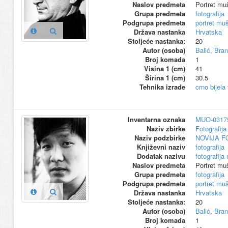
Naslov predmeta
Portret mu
Grupa predmeta
fotografija
Podgrupa predmeta
portret mu
Država nastanka
Hrvatska
Stoljeće nastanka:
20
Autor (osoba)
Balić, Bra
Broj komada
1
Visina 1 (cm)
41
Širina 1 (cm)
30.5
Tehnika izrade
crno bijela
Inventarna oznaka
MUO-0317
Naziv zbirke
Fotografija 
Naziv podzbirke
NOVIJA F
Književni naziv
fotografija
Dodatak nazivu
fotografija
Naslov predmeta
Portret mu
Grupa predmeta
fotografija
Podgrupa predmeta
portret mu
Država nastanka
Hrvatska
Stoljeće nastanka:
20
Autor (osoba)
Balić, Bra
Broj komada
1