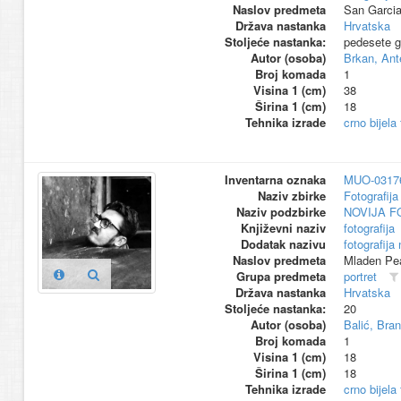
Naslov predmeta
San Garcia
Država nastanka
Hrvatska
Stoljeće nastanka:
pedesete g
Autor (osoba)
Brkan, Ant
Broj komada
1
Visina 1 (cm)
38
Širina 1 (cm)
18
Tehnika izrade
crno bijela
Inventarna oznaka
MUO-0317
Naziv zbirke
Fotografija 
Naziv podzbirke
NOVIJA F
Književni naziv
fotografija
Dodatak nazivu
fotografija
Naslov predmeta
Mladen Pe
Grupa predmeta
portret
Država nastanka
Hrvatska
Stoljeće nastanka:
20
Autor (osoba)
Balić, Bra
Broj komada
1
Visina 1 (cm)
18
Širina 1 (cm)
18
Tehnika izrade
crno bijela