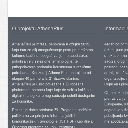
O projektu AthenaPlus
Informacij
AthenaPlus je mreža, osnovana u ožujku 2013.,
Jedan od prima
koja ima za cilj omogućavanje pristupa mrežama
3,6 milijuna j
kulturne baštine, obogaćivanje metapodataka,
s fokusom na s
poboljšanje višejezične terminologije, te
sadržaj drugih 
prilagođavanje podataka korisnicima s različitim
posredni nosite
potrebama. Konzorcij Athene Plus sastoji se od
arhivi, istraži
ukupno 40 partnera iz 21 države članice.
organizacije, 
AthenaPlus je usko povezana s Europeana
uključen i priv
platformom pomoću koje koje će veliku količinu
Cilj projekta 
digitaliziranog kulturnog sadržaja učiniti dostupnim
pretraživanja 
za korisnike.
Europeane, kao
Projekt je dobio sredstva EU Programa podrške
dogradnja više
politikama za primjenu informacijskih i
poboljšanje kv
komunikacijskih tehnologije (ICT PSP) kao dijela
metapodataka
Okvirnog programa za konkurentnost i