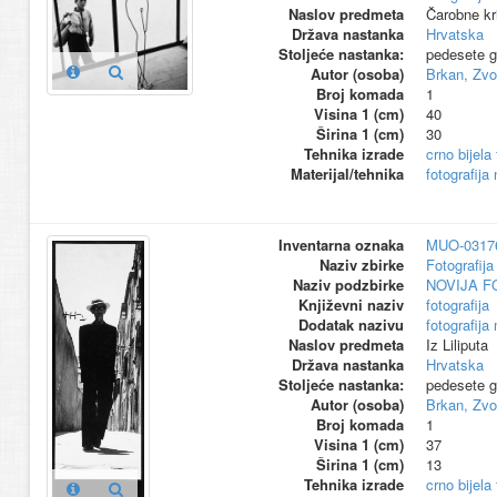
Naslov predmeta
Čarobne kri
Država nastanka
Hrvatska
Stoljeće nastanka:
pedesete g
Autor (osoba)
Brkan, Zvo
Broj komada
1
Visina 1 (cm)
40
Širina 1 (cm)
30
Tehnika izrade
crno bijela 
Materijal/tehnika
fotografija
Inventarna oznaka
MUO-0317
Naziv zbirke
Fotografija 
Naziv podzbirke
NOVIJA F
Književni naziv
fotografija
Dodatak nazivu
fotografija
Naslov predmeta
Iz Liliputa
Država nastanka
Hrvatska
Stoljeće nastanka:
pedesete g
Autor (osoba)
Brkan, Zvo
Broj komada
1
Visina 1 (cm)
37
Širina 1 (cm)
13
Tehnika izrade
crno bijela 