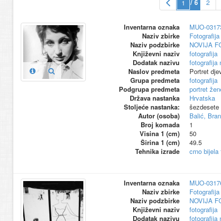
/ 6
2
Inventarna oznaka
MUO-0317
Naziv zbirke
Fotografija 
Naziv podzbirke
NOVIJA F
Književni naziv
fotografija
Dodatak nazivu
fotografija
Naslov predmeta
Portret dje
Grupa predmeta
fotografija
Podgrupa predmeta
portret žen
Država nastanka
Hrvatska
Stoljeće nastanka:
šezdesete 
Autor (osoba)
Balić, Bra
Broj komada
1
Visina 1 (cm)
50
Širina 1 (cm)
49.5
Tehnika izrade
crno bijela 
Inventarna oznaka
MUO-0317
Naziv zbirke
Fotografija 
Naziv podzbirke
NOVIJA F
Književni naziv
fotografija
Dodatak nazivu
fotografija