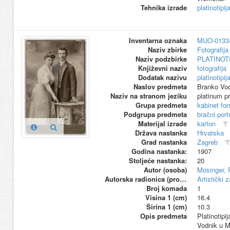
Tehnika izrade
platinotipij
Inventarna oznaka
MUO-0133
Naziv zbirke
Fotografija 
Naziv podzbirke
PLATINOT
Književni naziv
fotografija
Dodatak nazivu
platinotipij
Naslov predmeta
Branko Vo
Naziv na stranom jeziku
platinum pr
Grupa predmeta
kabinet fo
Podgrupa predmeta
bračni port
Materijal izrade
karton
Država nastanka
Hrvatska
Grad nastanka
Zagreb
Godina nastanka:
1907
Stoljeće nastanka:
20
Autor (osoba)
Mosinger, 
Autorska radionica (proizvođač)
Artistički 
Broj komada
1
Visina 1 (cm)
16.4
Širina 1 (cm)
10.3
Opis predmeta
Platinotipi
Vodnik u Mo