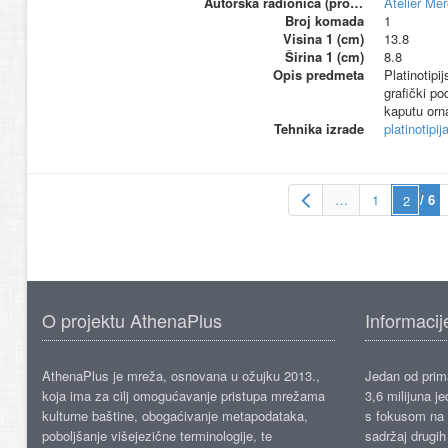
Autorska radionica (proizvođač)
Atelier Me
Broj komada
1
Visina 1 (cm)
13.8
Širina 1 (cm)
8.8
Opis predmeta
Platinotipi
grafički po
kaputu orn
Tehnika izrade
platinotipij
…
1
/ 6
O projektu AthenaPlus
Informacij
AthenaPlus je mreža, osnovana u ožujku 2013.,
Jedan od prima
koja ima za cilj omogućavanje pristupa mrežama
3,6 milijuna j
kulturne baštine, obogaćivanje metapodataka,
s fokusom na s
poboljšanje višejezične terminologije, te
sadržaj drugih 