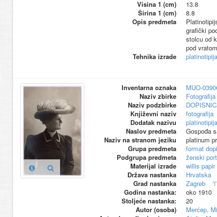
Visina 1 (cm)
13.8
Širina 1 (cm)
8.8
Opis predmeta
Platinotipi
grafički po
stolcu od 
pod vratom
Tehnika izrade
platinotipij
Inventarna oznaka
MUO-0390
Naziv zbirke
Fotografija 
Naziv podzbirke
DOPISNIC
Književni naziv
fotografija
Dodatak nazivu
platinotipij
Naslov predmeta
Gospođa sa
Naziv na stranom jeziku
platinum pr
Grupa predmeta
format dop
Podgrupa predmeta
ženski port
Materijal izrade
willis papir
Država nastanka
Hrvatska
Grad nastanka
Zagreb
Godina nastanka:
oko 1910
Stoljeće nastanka:
20
Autor (osoba)
Merćep, Mi