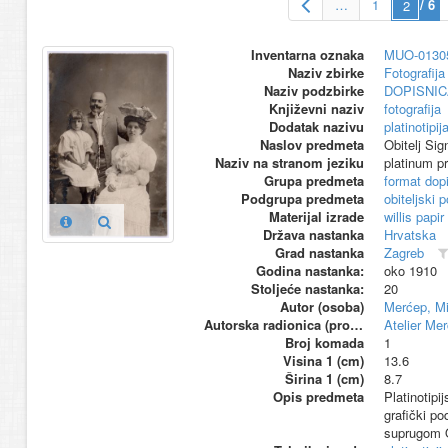
…
1
/ 6
Inventarna oznaka
MUO-0130
Naziv zbirke
Fotografija 
Naziv podzbirke
DOPISNIC
Književni naziv
fotografija
Dodatak nazivu
platinotipij
Naslov predmeta
Obitelj Sig
Naziv na stranom jeziku
platinum pr
Grupa predmeta
format dop
Podgrupa predmeta
obiteljski p
Materijal izrade
willis papir
Država nastanka
Hrvatska
Grad nastanka
Zagreb
Godina nastanka:
oko 1910
Stoljeće nastanka:
20
Autor (osoba)
Merćep, Mi
Autorska radionica (proizvođač)
Atelier Me
Broj komada
1
Visina 1 (cm)
13.6
Širina 1 (cm)
8.7
Opis predmeta
Platinotipi
grafički po
suprugom O