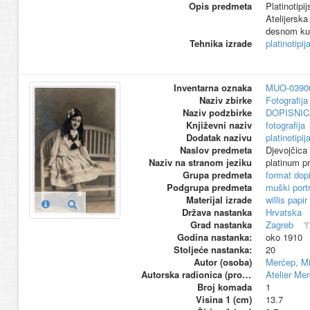
Opis predmeta
Platinotipi
Atelijerska
desnom kut
Tehnika izrade
platinotipij
Inventarna oznaka
MUO-0390
Naziv zbirke
Fotografija 
Naziv podzbirke
DOPISNIC
Književni naziv
fotografija
Dodatak nazivu
platinotipij
Naslov predmeta
Djevojčica 
Naziv na stranom jeziku
platinum pr
Grupa predmeta
format dop
Podgrupa predmeta
muški portr
Materijal izrade
willis papir
Država nastanka
Hrvatska
Grad nastanka
Zagreb
Godina nastanka:
oko 1910
Stoljeće nastanka:
20
Autor (osoba)
Merćep, Mi
Autorska radionica (proizvođač)
Atelier Me
Broj komada
1
Visina 1 (cm)
13.7