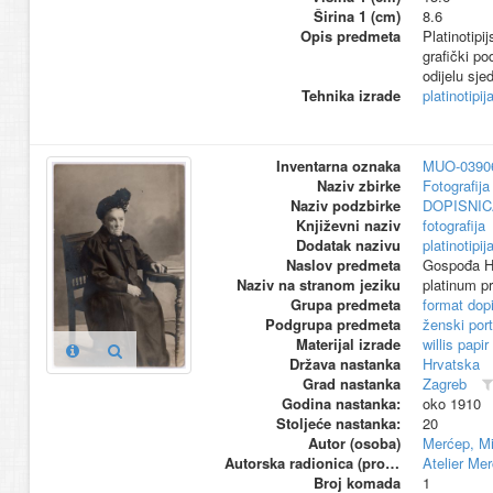
Širina 1 (cm)
8.6
Opis predmeta
Platinotipi
grafički po
odijelu sje
Tehnika izrade
platinotipij
Inventarna oznaka
MUO-0390
Naziv zbirke
Fotografija 
Naziv podzbirke
DOPISNIC
Književni naziv
fotografija
Dodatak nazivu
platinotipij
Naslov predmeta
Gospođa H
Naziv na stranom jeziku
platinum pr
Grupa predmeta
format dop
Podgrupa predmeta
ženski port
Materijal izrade
willis papir
Država nastanka
Hrvatska
Grad nastanka
Zagreb
Godina nastanka:
oko 1910
Stoljeće nastanka:
20
Autor (osoba)
Merćep, Mi
Autorska radionica (proizvođač)
Atelier Me
Broj komada
1