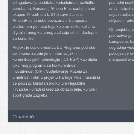
prilagođavanje podataka korisnicima s različitim
posredni nosite
potrebama. Konzorcij Athene Plus sastoji se od
arhivi, istraži
ukupno 40 partnera iz 21 države članice.
organizacije, 
AthenaPlus je usko povezana s Europeana
uključen i priv
platformom pomoću koje koje će veliku količinu
Cilj projekta 
digitaliziranog kulturnog sadržaja učiniti dostupnim
pretraživanja 
za korisnike.
Europeane, kao
Projekt je dobio sredstva EU Programa podrške
dogradnja više
politikama za primjenu informacijskih i
poboljšanje kv
komunikacijskih tehnologije (ICT PSP) kao dijela
metapodataka
Okvirnog programa za konkurentnost i
inovativnost (CIP). Sudjelovanje Muzeja za
umjetnost i obrt u projektu Partage Plus financijski
će podržati Ministarstvo kulture Republike
Hrvatske i Gradski ured za obrazovanje, kulturu i
šport grada Zagreba.
2014 © MUO