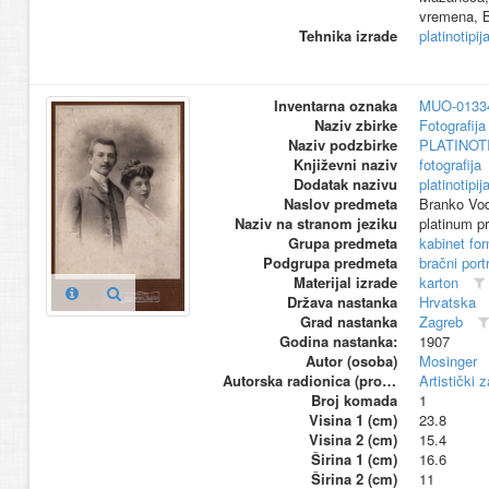
vremena, 
Tehnika izrade
platinotipij
Inventarna oznaka
MUO-0133
Naziv zbirke
Fotografija 
Naziv podzbirke
PLATINOT
Književni naziv
fotografija
Dodatak nazivu
platinotipij
Naslov predmeta
Branko Vo
Naziv na stranom jeziku
platinum pr
Grupa predmeta
kabinet fo
Podgrupa predmeta
bračni port
Materijal izrade
karton
Država nastanka
Hrvatska
Grad nastanka
Zagreb
Godina nastanka:
1907
Autor (osoba)
Mosinger
Autorska radionica (proizvođač)
Artistički 
Broj komada
1
Visina 1 (cm)
23.8
Visina 2 (cm)
15.4
Širina 1 (cm)
16.6
Širina 2 (cm)
11