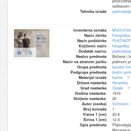
proizvodnje
oslikanom 
Tehnika izrade
platinotipij
Inventarna oznaka
MUO-0133
Naziv zbirke
Fotografija 
Naziv podzbirke
PLATINOT
Književni naziv
fotografija
Dodatak nazivu
platinotipij
Naslov predmeta
Božena i 
Naziv na stranom jeziku
platinum pr
Grupa predmeta
boudoir fo
Podgrupa predmeta
bračni port
Materijal izrade
karton
Država nastanka
Hrvatska
Grad nastanka
Osijek
Godina nastanka:
1910
Stoljeće nastanka:
20
Autor (osoba)
Svirčević, 
Broj komada
1
Visina 1 (cm)
20.8
Širina 1 (cm)
12.9
Opis predmeta
Platinotipi
Mazaneca, 