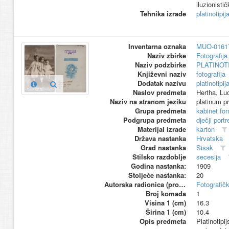
iluzionistič
Tehnika izrade
platinotipij
Inventarna oznaka
MUO-0161
Naziv zbirke
Fotografija 
Naziv podzbirke
PLATINOT
Književni naziv
fotografija
Dodatak nazivu
platinotipij
Naslov predmeta
Hertha, Luc
Naziv na stranom jeziku
platinum pr
Grupa predmeta
kabinet fo
Podgrupa predmeta
dječji portr
Materijal izrade
karton
Država nastanka
Hrvatska
Grad nastanka
Sisak
Stilsko razdoblje
secesija
Godina nastanka:
1909
Stoljeće nastanka:
20
Autorska radionica (proizvođač)
Fotografičk
Broj komada
1
Visina 1 (cm)
16.3
Širina 1 (cm)
10.4
Opis predmeta
Platinotipi