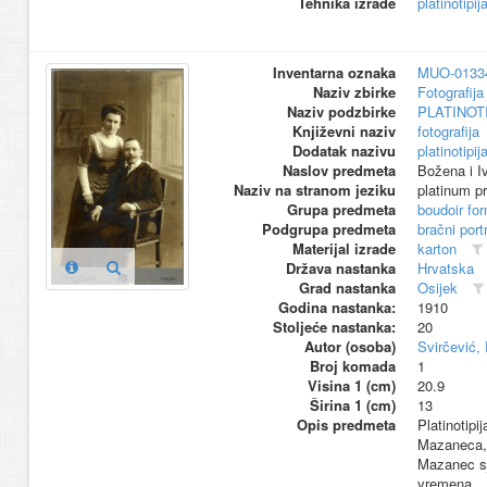
Tehnika izrade
platinotipij
Inventarna oznaka
MUO-0133
Naziv zbirke
Fotografija 
Naziv podzbirke
PLATINOT
Književni naziv
fotografija
Dodatak nazivu
platinotipij
Naslov predmeta
Božena i 
Naziv na stranom jeziku
platinum pr
Grupa predmeta
boudoir fo
Podgrupa predmeta
bračni port
Materijal izrade
karton
Država nastanka
Hrvatska
Grad nastanka
Osijek
Godina nastanka:
1910
Stoljeće nastanka:
20
Autor (osoba)
Svirčević, 
Broj komada
1
Visina 1 (cm)
20.9
Širina 1 (cm)
13
Opis predmeta
Platinotipi
Mazaneca, r
Mazanec sj
vremena.