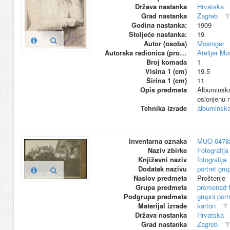
Država nastanka
Hrvatska
Grad nastanka
Zagreb
Godina nastanka:
1909
Stoljeće nastanka:
19
Autor (osoba)
Mosinger
Autorska radionica (proizvođač)
Atelijer Mo
Broj komada
1
Visina 1 (cm)
19.5
Širina 1 (cm)
11
Opis predmeta
Albuminska 
oslonjenu n
Tehnika izrade
albuminska 
Inventarna oznaka
MUO-0478
Naziv zbirke
Fotografija 
Književni naziv
fotografija
Dodatak nazivu
portret gru
Naslov predmeta
Proštenje
Grupa predmeta
promenad 
Podgrupa predmeta
grupni port
Materijal izrade
karton
Država nastanka
Hrvatska
Grad nastanka
Zagreb