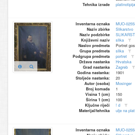
Tehnika izrade
platinotipij
Inventarna oznaka
MUO-0255
Naziv zbirke
Slikarstvo
Naziv podzbirke
SLIKARS
Književni naziv
slika
Naslov predmeta
Portret go
Grupa predmeta
slika
Podgrupa predmeta
portret
Država nastanka
Hrvatska
Grad nastanka
Zagreb
Godina nastanka:
1901
Stoljeće nastanka:
20
Autor (osoba)
Mosinger
Broj komada
1
Visina 1 (cm)
150
Širina 1 (cm)
100
Ključne riječi
! d
Materijal/tehnika
ulje na pla
Inventarna oznaka
MUO-0255