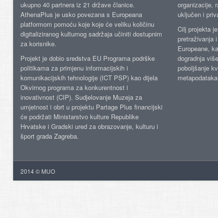
ukupno 40 partnera iz 21 države članice.
organizacije, 
AthenaPlus je usko povezana s Europeana
uključen i priv
platformom pomoću koje koje će veliku količinu
Cilj projekta 
digitaliziranog kulturnog sadržaja učiniti dostupnim
pretraživanja 
za korisnike.
Europeane, kao
Projekt je dobio sredstva EU Programa podrške
dogradnja više
politikama za primjenu informacijskih i
poboljšanje kv
komunikacijskih tehnologije (ICT PSP) kao dijela
metapodataka
Okvirnog programa za konkurentnost i
inovativnost (CIP). Sudjelovanje Muzeja za
umjetnost i obrt u projektu Partage Plus financijski
će podržati Ministarstvo kulture Republike
Hrvatske i Gradski ured za obrazovanje, kulturu i
šport grada Zagreba.
2014 © MUO