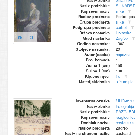
Naziv zbirke
Slikarstvo
Naziv podzbirke
SLIKARS
Književni naziv
slika
Naslov predmeta
Portret go
Grupa predmeta
slika
Podgrupa predmeta
portret
Država nastanka
Hrvatska
Grad nastanka
Zagreb
Godina nastanka:
1902
Stoljeće nastanka:
20
Autor (osoba)
nepoznat
Broj komada
1
Visina 1 (cm)
150
Širina 1 (cm)
100
Ključne riječi
! d
Materijal/tehnika
ulje na pla
Inventarna oznaka
MUO-0517
Naziv zbirke
Fotografija 
Naziv podzbirke
RAZGLED
Književni naziv
razglednic
Dodatak nazivu
poštanska
Naslov predmeta
Zagreb
Naziv na stranom jeziku
postcard