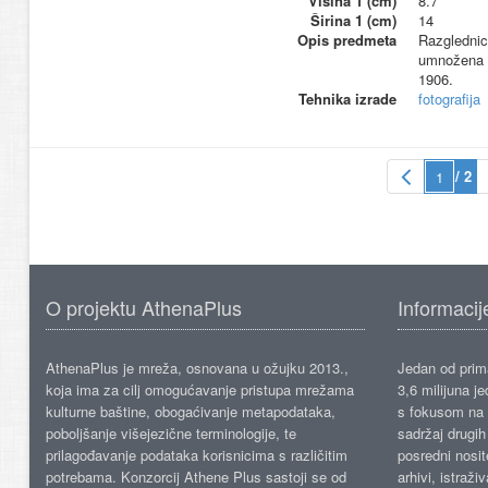
Visina 1 (cm)
8.7
Širina 1 (cm)
14
Opis predmeta
Razglednic
umnožena t
1906.
Tehnika izrade
fotografija
/ 2
O projektu AthenaPlus
Informacij
AthenaPlus je mreža, osnovana u ožujku 2013.,
Jedan od prima
koja ima za cilj omogućavanje pristupa mrežama
3,6 milijuna j
kulturne baštine, obogaćivanje metapodataka,
s fokusom na s
poboljšanje višejezične terminologije, te
sadržaj drugih 
prilagođavanje podataka korisnicima s različitim
posredni nosite
potrebama. Konzorcij Athene Plus sastoji se od
arhivi, istraži