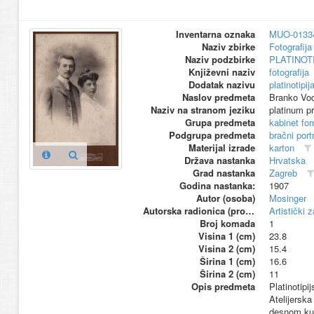
Inventarna oznaka
MUO-0133
Naziv zbirke
Fotografija 
Naziv podzbirke
PLATINOT
Književni naziv
fotografija
Dodatak nazivu
platinotipij
Naslov predmeta
Branko Vo
Naziv na stranom jeziku
platinum pr
Grupa predmeta
kabinet fo
Podgrupa predmeta
bračni port
Materijal izrade
karton
Država nastanka
Hrvatska
Grad nastanka
Zagreb
Godina nastanka:
1907
Autor (osoba)
Mosinger
Autorska radionica (proizvođač)
Artistički 
Broj komada
1
Visina 1 (cm)
23.8
Visina 2 (cm)
15.4
Širina 1 (cm)
16.6
Širina 2 (cm)
11
Opis predmeta
Platinotipi
Atelijerska
desnom kut