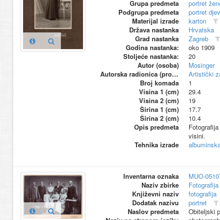
Grupa predmeta
portret žen
Podgrupa predmeta
portret dje
Materijal izrade
karton
Država nastanka
Hrvatska
Grad nastanka
Zagreb
Godina nastanka:
oko 1909
Stoljeće nastanka:
20
Autor (osoba)
Mosinger
Autorska radionica (proizvođač)
Artistički 
Broj komada
1
Visina 1 (cm)
29.4
Visina 2 (cm)
19
Širina 1 (cm)
17.7
Širina 2 (cm)
10.4
Opis predmeta
Fotografija
visini.
Tehnika izrade
albuminska 
Inventarna oznaka
MUO-0510
Naziv zbirke
Fotografija 
Književni naziv
fotografija
Dodatak nazivu
portret
Naslov predmeta
Obiteljski p