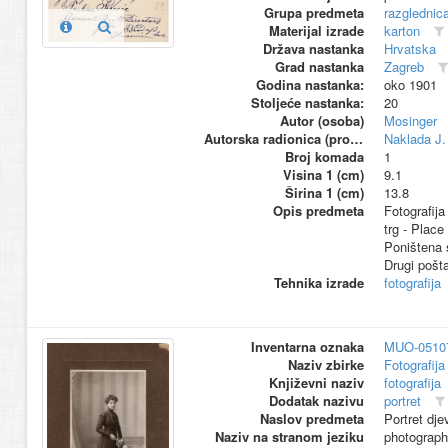
Grupa predmeta
razglednic
Materijal izrade
karton
Država nastanka
Hrvatska
Grad nastanka
Zagreb
Godina nastanka:
oko 1901
Stoljeće nastanka:
20
Autor (osoba)
Mosinger
Autorska radionica (proizvođač)
Naklada J.
Broj komada
1
Visina 1 (cm)
9.1
Širina 1 (cm)
13.8
Opis predmeta
Fotografija
trg - Place
Poništena s
Drugi poš
Tehnika izrade
fotografija
Inventarna oznaka
MUO-0510
Naziv zbirke
Fotografija 
Književni naziv
fotografija
Dodatak nazivu
portret
Naslov predmeta
Portret djev
Naziv na stranom jeziku
photograp