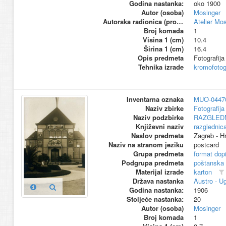
Godina nastanka:
oko 1900
Autor (osoba)
Mosinger
Autorska radionica (proizvođač)
Atelier Mo
Broj komada
1
Visina 1 (cm)
10.4
Širina 1 (cm)
16.4
Opis predmeta
Fotografija
Tehnika izrade
kromofotogr
Inventarna oznaka
MUO-0447
Naziv zbirke
Fotografija 
Naziv podzbirke
RAZGLED
Književni naziv
razglednic
Naslov predmeta
Zagreb - H
Naziv na stranom jeziku
postcard
Grupa predmeta
format dop
Podgrupa predmeta
poštanska
Materijal izrade
karton
Država nastanka
Austro - U
Godina nastanka:
1906
Stoljeće nastanka:
20
Autor (osoba)
Mosinger
Broj komada
1