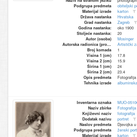
Naziv na stranom jeziku
photograp
Podgrupa predmeta
obiteljski p
Materijal izrade
karton
Država nastanka
Hrvatska
Grad nastanka
Zagreb
Godina nastanka:
oko 1900
Stoljeće nastanka:
20
Autor (osoba)
Mosinger
Autorska radionica (proizvođač)
Artistički 
Broj komada
1
Visina 1 (cm)
17.8
Visina 2 (cm)
15.9
Širina 1 (cm)
24
Širina 2 (cm)
23.4
Opis predmeta
Fotografija
Tehnika izrade
albuminska 
Inventarna oznaka
MUO-0510
Naziv zbirke
Fotografija 
Književni naziv
fotografija
Dodatak nazivu
portret
Naslov predmeta
Djevojka u 
Podgrupa predmeta
ženski port
Materijal izrade
karton