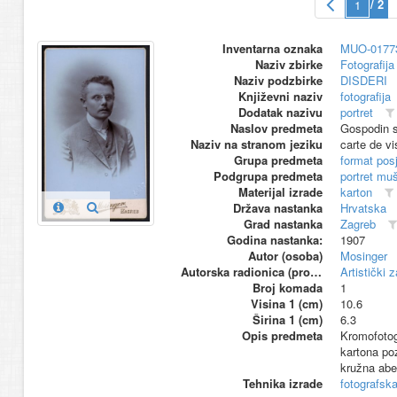
/ 2
Inventarna oznaka
MUO-0177
Naziv zbirke
Fotografija 
Naziv podzbirke
DISDERI
Književni naziv
fotografija
Dodatak nazivu
portret
Naslov predmeta
Gospodin 
Naziv na stranom jeziku
carte de vi
Grupa predmeta
format pos
Podgrupa predmeta
portret mu
Materijal izrade
karton
Država nastanka
Hrvatska
Grad nastanka
Zagreb
Godina nastanka:
1907
Autor (osoba)
Mosinger
Autorska radionica (proizvođač)
Artistički 
Broj komada
1
Visina 1 (cm)
10.6
Širina 1 (cm)
6.3
Opis predmeta
Kromofotogr
kartona poz
kružna aber
Tehnika izrade
fotografsk