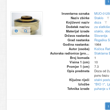
Inventarna oznaka
MUO-0125
Naziv zbirke
Staklo
Književni naziv
doza
Dodatak nazivu
za slatkiše
Materijal izrade
staklo, ob
Država nastanka
Slovenija
Grad nastanka
Rogaška Sl
Godina nastanka:
1964
Autor (osoba)
Kočica Rat
Autorska radionica (proizvođač)
Staklarna 
Broj komada
1
Visina 1 (cm)
10
Promjer 1 (cm)
7.3
Opis predmeta
Doza od žut
punu bazu a
Ključne riječi
stalni pos
Izložbe
"BIO 1", Lj
Tehnika izrade
puhanje u 