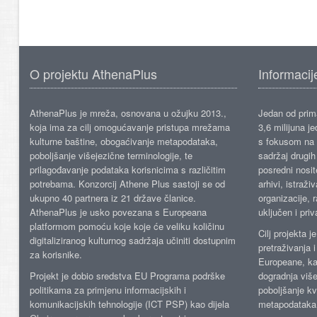
O projektu AthenaPlus
Informacij
AthenaPlus je mreža, osnovana u ožujku 2013.,
Jedan od prima
koja ima za cilj omogućavanje pristupa mrežama
3,6 milijuna j
kulturne baštine, obogaćivanje metapodataka,
s fokusom na s
poboljšanje višejezične terminologije, te
sadržaj drugih 
prilagođavanje podataka korisnicima s različitim
posredni nosite
potrebama. Konzorcij Athene Plus sastoji se od
arhivi, istraži
ukupno 40 partnera iz 21 države članice.
organizacije, 
AthenaPlus je usko povezana s Europeana
uključen i priv
platformom pomoću koje koje će veliku količinu
Cilj projekta 
digitaliziranog kulturnog sadržaja učiniti dostupnim
pretraživanja 
za korisnike.
Europeane, kao
Projekt je dobio sredstva EU Programa podrške
dogradnja više
politikama za primjenu informacijskih i
poboljšanje kv
komunikacijskih tehnologije (ICT PSP) kao dijela
metapodataka