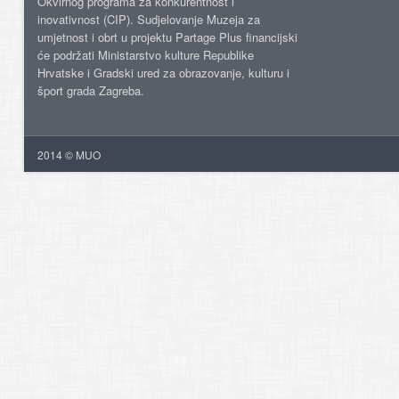
Okvirnog programa za konkurentnost i
inovativnost (CIP). Sudjelovanje Muzeja za
umjetnost i obrt u projektu Partage Plus financijski
će podržati Ministarstvo kulture Republike
Hrvatske i Gradski ured za obrazovanje, kulturu i
šport grada Zagreba.
2014 © MUO