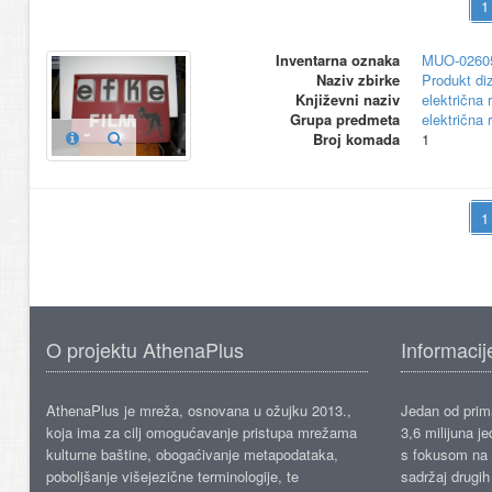
Inventarna oznaka
MUO-0260
Naziv zbirke
Produkt di
Književni naziv
električna
Grupa predmeta
električna
Broj komada
1
O projektu AthenaPlus
Informacij
AthenaPlus je mreža, osnovana u ožujku 2013.,
Jedan od prima
koja ima za cilj omogućavanje pristupa mrežama
3,6 milijuna j
kulturne baštine, obogaćivanje metapodataka,
s fokusom na s
poboljšanje višejezične terminologije, te
sadržaj drugih 