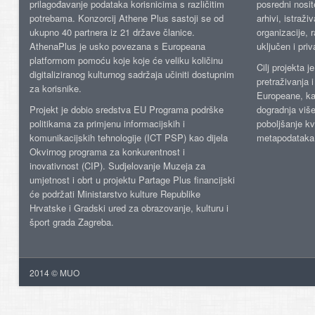
prilagođavanje podataka korisnicima s različitim
posredni nosite
potrebama. Konzorcij Athene Plus sastoji se od
arhivi, istraži
ukupno 40 partnera iz 21 države članice.
organizacije, 
AthenaPlus je usko povezana s Europeana
uključen i priv
platformom pomoću koje koje će veliku količinu
Cilj projekta 
digitaliziranog kulturnog sadržaja učiniti dostupnim
pretraživanja 
za korisnike.
Europeane, kao
Projekt je dobio sredstva EU Programa podrške
dogradnja više
politikama za primjenu informacijskih i
poboljšanje kv
komunikacijskih tehnologije (ICT PSP) kao dijela
metapodataka
Okvirnog programa za konkurentnost i
inovativnost (CIP). Sudjelovanje Muzeja za
umjetnost i obrt u projektu Partage Plus financijski
će podržati Ministarstvo kulture Republike
Hrvatske i Gradski ured za obrazovanje, kulturu i
šport grada Zagreba.
2014 © MUO