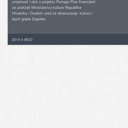
umjetnost i obrt u projektu Partage Plus financijski
će podržati Ministarstvo kulture Republike
Hrvatske i Gradski ured za obrazovanje, kulturu i
šport grada Zagreba.
2014 © MUO