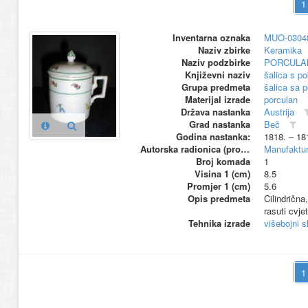
Inventarna oznaka
MUO-0304
Naziv zbirke
Keramika
Naziv podzbirke
PORCULA
Književni naziv
šalica s p
Grupa predmeta
šalica sa 
Materijal izrade
porculan
Država nastanka
Austrija
Grad nastanka
Beč
Godina nastanka:
1818. – 18
Autorska radionica (proizvođač)
Manufaktur
Broj komada
1
Visina 1 (cm)
8.5
Promjer 1 (cm)
5.6
Opis predmeta
Cilindrična
rasuti cvjet
Tehnika izrade
višebojni s