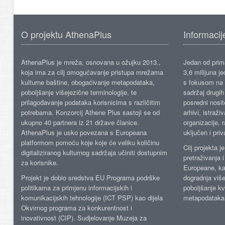
O projektu AthenaPlus
Informacij
AthenaPlus je mreža, osnovana u ožujku 2013.,
Jedan od prima
koja ima za cilj omogućavanje pristupa mrežama
3,6 milijuna j
kulturne baštine, obogaćivanje metapodataka,
s fokusom na s
poboljšanje višejezične terminologije, te
sadržaj drugih 
prilagođavanje podataka korisnicima s različitim
posredni nosite
potrebama. Konzorcij Athene Plus sastoji se od
arhivi, istraži
ukupno 40 partnera iz 21 države članice.
organizacije, 
AthenaPlus je usko povezana s Europeana
uključen i priv
platformom pomoću koje koje će veliku količinu
Cilj projekta 
digitaliziranog kulturnog sadržaja učiniti dostupnim
pretraživanja 
za korisnike.
Europeane, kao
Projekt je dobio sredstva EU Programa podrške
dogradnja više
politikama za primjenu informacijskih i
poboljšanje kv
komunikacijskih tehnologije (ICT PSP) kao dijela
metapodataka
Okvirnog programa za konkurentnost i
inovativnost (CIP). Sudjelovanje Muzeja za