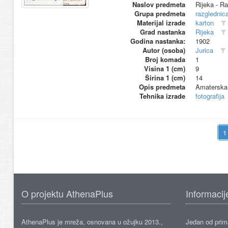
Naslov predmeta
Rijeka - Ra
Grupa predmeta
razglednic
Materijal izrade
karton
Grad nastanka
Rijeka
Godina nastanka:
1902
Autor (osoba)
Jurica
Broj komada
1
Visina 1 (cm)
9
Širina 1 (cm)
14
Opis predmeta
Amaterska f
Tehnika izrade
fotografija
O projektu AthenaPlus
Informacij
AthenaPlus je mreža, osnovana u ožujku 2013.,
Jedan od prima