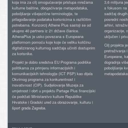
koja ima za cilj omogućavanje pristupa mrežama
3,6 milijuna j
kulturne baštine, obogaćivanje metapodataka,
s fokusom na s
poboljšanje višejezične terminologije, te
sadržaj drugih 
prilagođavanje podataka korisnicima s različitim
posredni nosite
potrebama. Konzorcij Athene Plus sastoji se od
arhivi, istraži
ukupno 40 partnera iz 21 države članice.
organizacije, 
AthenaPlus je usko povezana s Europeana
uključen i priv
platformom pomoću koje koje će veliku količinu
Cilj projekta 
digitaliziranog kulturnog sadržaja učiniti dostupnim
pretraživanja 
za korisnike.
Europeane, kao
Projekt je dobio sredstva EU Programa podrške
dogradnja više
politikama za primjenu informacijskih i
poboljšanje kv
komunikacijskih tehnologije (ICT PSP) kao dijela
metapodataka
Okvirnog programa za konkurentnost i
inovativnost (CIP). Sudjelovanje Muzeja za
umjetnost i obrt u projektu Partage Plus financijski
će podržati Ministarstvo kulture Republike
Hrvatske i Gradski ured za obrazovanje, kulturu i
šport grada Zagreba.