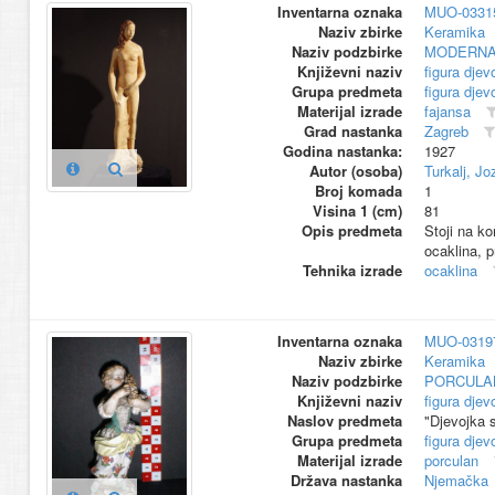
Inventarna oznaka
MUO-0331
Naziv zbirke
Keramika
Naziv podzbirke
MODERNA
Književni naziv
figura djev
Grupa predmeta
figura djev
Materijal izrade
fajansa
Grad nastanka
Zagreb
Godina nastanka:
1927
Autor (osoba)
Turkalj, Jo
Broj komada
1
Visina 1 (cm)
81
Opis predmeta
Stoji na ko
ocaklina, 
Tehnika izrade
ocaklina
Inventarna oznaka
MUO-0319
Naziv zbirke
Keramika
Naziv podzbirke
PORCULA
Književni naziv
figura djev
Naslov predmeta
"Djevojka 
Grupa predmeta
figura djev
Materijal izrade
porculan
Država nastanka
Njemačka