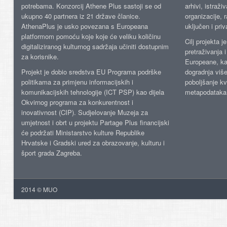
potrebama. Konzorcij Athene Plus sastoji se od
arhivi, istraži
ukupno 40 partnera iz 21 države članice.
organizacije, 
AthenaPlus je usko povezana s Europeana
uključen i priv
platformom pomoću koje koje će veliku količinu
Cilj projekta 
digitaliziranog kulturnog sadržaja učiniti dostupnim
pretraživanja 
za korisnike.
Europeane, kao
Projekt je dobio sredstva EU Programa podrške
dogradnja više
politikama za primjenu informacijskih i
poboljšanje kv
komunikacijskih tehnologije (ICT PSP) kao dijela
metapodataka
Okvirnog programa za konkurentnost i
inovativnost (CIP). Sudjelovanje Muzeja za
umjetnost i obrt u projektu Partage Plus financijski
će podržati Ministarstvo kulture Republike
Hrvatske i Gradski ured za obrazovanje, kulturu i
šport grada Zagreba.
2014 © MUO