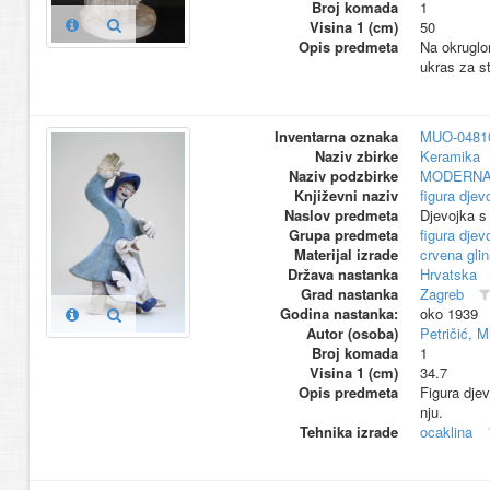
Broj komada
1
Visina 1 (cm)
50
Opis predmeta
Na okruglom
ukras za st
Inventarna oznaka
MUO-0481
Naziv zbirke
Keramika
Naziv podzbirke
MODERNA
Književni naziv
figura djev
Naslov predmeta
Djevojka 
Grupa predmeta
figura djev
Materijal izrade
crvena glin
Država nastanka
Hrvatska
Grad nastanka
Zagreb
Godina nastanka:
oko 1939
Autor (osoba)
Petričić, M
Broj komada
1
Visina 1 (cm)
34.7
Opis predmeta
Figura dje
nju.
Tehnika izrade
ocaklina