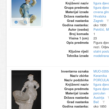
Književni naziv
figura djev
Grupa predmeta
figura djev
Materijal izrade
crvena glin
Država nastanka
Hrvatska
Grad nastanka
Zagreb
Godina nastanka:
oko 1930
Autor (osoba)
Petričić, M
Broj komada
1
Visina 1 (cm)
23
Opis predmeta
Figura dje
nozi. Odjev
Ključne riječi
stalni pos
Tehnika izrade
modelirana
Inventarna oznaka
MUO-0355
Naziv zbirke
Keramika
Naziv podzbirke
PORCULA
Književni naziv
figura djev
Grupa predmeta
figura djev
Materijal izrade
porculan
Država nastanka
Austrija
Grad nastanka
Beč
Godina nastanka:
oko 1850