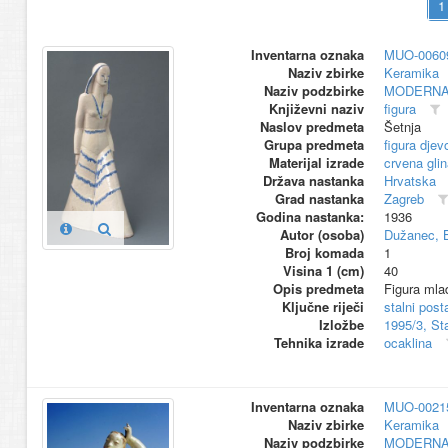
Inventarna oznaka
MUO-0060
Naziv zbirke
Keramika
Naziv podzbirke
MODERNA
Književni naziv
figura
Naslov predmeta
Šetnja
Grupa predmeta
figura djev
Materijal izrade
crvena glin
Država nastanka
Hrvatska
Grad nastanka
Zagreb
Godina nastanka:
1936
Autor (osoba)
Dužanec, 
Broj komada
1
Visina 1 (cm)
40
Opis predmeta
Figura mlad
Ključne riječi
stalni pos
Izložbe
1995/3, St
Tehnika izrade
ocaklina
Inventarna oznaka
MUO-0021
Naziv zbirke
Keramika
Naziv podzbirke
MODERNA