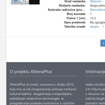
Grad nastanka
Meissen
Stoljeće nastanka:
druga polo
Autorska radionica (proizvođač)
Manufaktur
Broj komada
1
Visina 1 (cm)
12.2
Opis predmeta
Na ogruglo
Tehnika izrade
obojen
O projektu AthenaPlus
Informacij
AthenaPlus je mreža, osnovana u ožujku 2013.,
Jedan od prima
koja ima za cilj omogućavanje pristupa mrežama
3,6 milijuna j
kulturne baštine, obogaćivanje metapodataka,
s fokusom na s
poboljšanje višejezične terminologije, te
sadržaj drugih 
prilagođavanje podataka korisnicima s različitim
posredni nosite