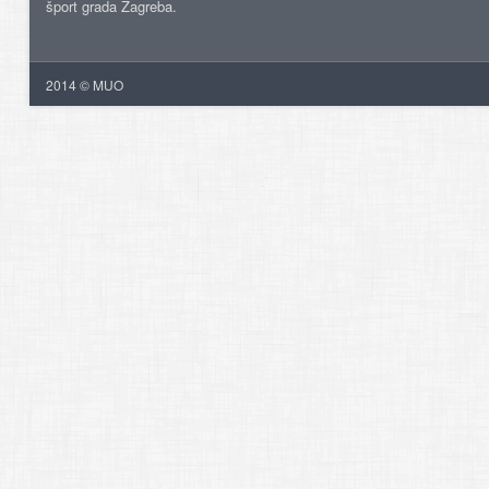
šport grada Zagreba.
2014 © MUO