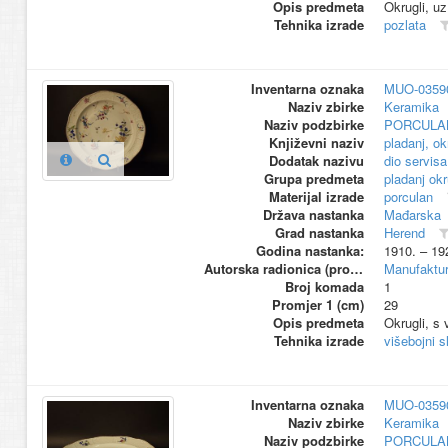
Opis predmeta
Okrugli, uz
Tehnika izrade
pozlata
Inventarna oznaka
MUO-0359
Naziv zbirke
Keramika
Naziv podzbirke
PORCULA
Književni naziv
pladanj, ok
Dodatak nazivu
dio servisa
Grupa predmeta
pladanj okr
Materijal izrade
porculan
Država nastanka
Mađarska
Grad nastanka
Herend
Godina nastanka:
1910. – 19
Autorska radionica (proizvođač)
Manufaktur
Broj komada
1
Promjer 1 (cm)
29
Opis predmeta
Okrugli, s 
Tehnika izrade
višebojni s
Inventarna oznaka
MUO-0359
Naziv zbirke
Keramika
Naziv podzbirke
PORCULA