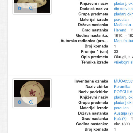
Književni naziv
pladanj, ok
Dodatak nazivu
dio servisa
Grupa predmeta
pladanj okr
Materijal izrade
porculan
Država nastanka
Mađarska
Grad nastanka
Herend
Godina nastanka:
1910. – 19
Autorska radionica (proizvođač)
Manufaktur
Broj komada
1
Promjer 1 (cm)
33
Opis predmeta
Okrugli, s 
Tehnika izrade
višebojni s
Inventarna oznaka
MUO-0358
Naziv zbirke
Keramika
Naziv podzbirke
PORCULA
Književni naziv
pladanj, ok
Grupa predmeta
pladanj okr
Materijal izrade
porculan
Država nastanka
Austrija (?)
Grad nastanka
Beč (?)
Godina nastanka:
oko 1800
Broj komada
1