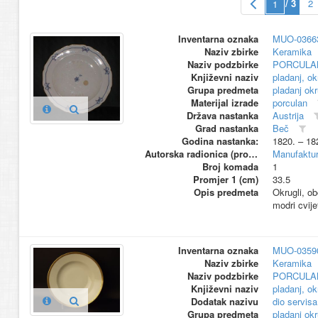
/ 3
2
Inventarna oznaka
MUO-0366
Naziv zbirke
Keramika
Naziv podzbirke
PORCULA
Književni naziv
pladanj, ok
Grupa predmeta
pladanj okr
Materijal izrade
porculan
Država nastanka
Austrija
Grad nastanka
Beč
Godina nastanka:
1820. – 18
Autorska radionica (proizvođač)
Manufaktur
Broj komada
1
Promjer 1 (cm)
33.5
Opis predmeta
Okrugli, o
modri cvije
Inventarna oznaka
MUO-0359
Naziv zbirke
Keramika
Naziv podzbirke
PORCULA
Književni naziv
pladanj, ok
Dodatak nazivu
dio servisa
Grupa predmeta
pladanj okr