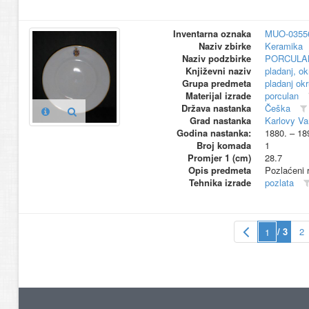
Inventarna oznaka
MUO-0355
Naziv zbirke
Keramika
Naziv podzbirke
PORCULA
Književni naziv
pladanj, ok
Grupa predmeta
pladanj okr
Materijal izrade
porculan
Država nastanka
Češka
Grad nastanka
Karlovy Va
Godina nastanka:
1880. – 18
Broj komada
1
Promjer 1 (cm)
28.7
Opis predmeta
Pozlaćeni r
Tehnika izrade
pozlata
/ 3
2