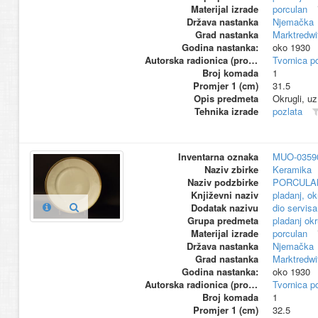
Materijal izrade
porculan
Država nastanka
Njemačka
Grad nastanka
Marktredwi
Godina nastanka:
oko 1930
Autorska radionica (proizvođač)
Tvornica p
Broj komada
1
Promjer 1 (cm)
31.5
Opis predmeta
Okrugli, uz
Tehnika izrade
pozlata
Inventarna oznaka
MUO-0359
Naziv zbirke
Keramika
Naziv podzbirke
PORCULA
Književni naziv
pladanj, ok
Dodatak nazivu
dio servisa
Grupa predmeta
pladanj okr
Materijal izrade
porculan
Država nastanka
Njemačka
Grad nastanka
Marktredwi
Godina nastanka:
oko 1930
Autorska radionica (proizvođač)
Tvornica p
Broj komada
1
Promjer 1 (cm)
32.5