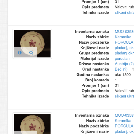
Promjer 1 (cm)
31
Opis predmeta
Valoviti ru
Tehnika izrade
slikani ukr
Inventarna oznaka
MUO-0358
Naziv zbirke
Keramika
Naziv podzbirke
PORCULA
Književni naziv
pladanj, ok
Grupa predmeta
pladanj okr
Materijal izrade
porculan
Država nastanka
Austrija (?)
Grad nastanka
Beč (?)
Godina nastanka:
oko 1800
Broj komada
1
Promjer 1 (cm)
31
Opis predmeta
Valoviti ru
Tehnika izrade
slikani ukr
Inventarna oznaka
MUO-0358
Naziv zbirke
Keramika
Naziv podzbirke
PORCULA
Književni naziv
pladanj, ok