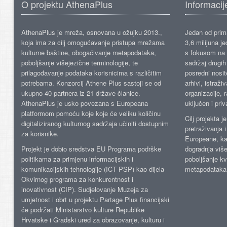
O projektu AthenaPlus
Informacij
AthenaPlus je mreža, osnovana u ožujku 2013.,
Jedan od prima
koja ima za cilj omogućavanje pristupa mrežama
3,6 milijuna j
kulturne baštine, obogaćivanje metapodataka,
s fokusom na s
poboljšanje višejezične terminologije, te
sadržaj drugih 
prilagođavanje podataka korisnicima s različitim
posredni nosite
potrebama. Konzorcij Athene Plus sastoji se od
arhivi, istraži
ukupno 40 partnera iz 21 države članice.
organizacije, 
AthenaPlus je usko povezana s Europeana
uključen i priv
platformom pomoću koje koje će veliku količinu
Cilj projekta 
digitaliziranog kulturnog sadržaja učiniti dostupnim
pretraživanja 
za korisnike.
Europeane, kao
Projekt je dobio sredstva EU Programa podrške
dogradnja više
politikama za primjenu informacijskih i
poboljšanje kv
komunikacijskih tehnologije (ICT PSP) kao dijela
metapodataka
Okvirnog programa za konkurentnost i
inovativnost (CIP). Sudjelovanje Muzeja za
umjetnost i obrt u projektu Partage Plus financijski
će podržati Ministarstvo kulture Republike
Hrvatske i Gradski ured za obrazovanje, kulturu i