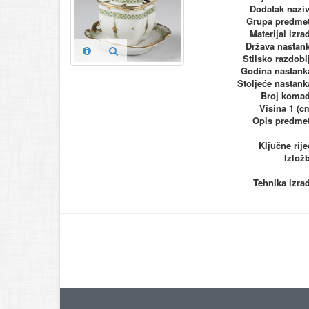
Dodatak nazi
Grupa predme
Materijal izra
Država nastan
Stilsko razdobl
Godina nastank
Stoljeće nastank
Broj koma
Visina 1 (c
Opis predme
Ključne rije
Izlož
Tehnika izra