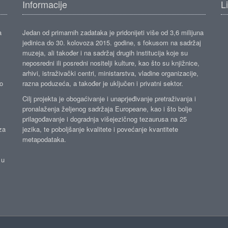
Informacije
L
a
Jedan od primarnih zadataka je pridonijeti više od 3,6 milijuna
jedinica do 30. kolovoza 2015. godine, s fokusom na sadržaj
muzeja, ali također i na sadržaj drugih institucija koje su
neposredni ili posredni nositelji kulture, kao što su knjižnice,
arhivi, istraživački centri, ministarstva, vladine organizacije,
ko
razna poduzeća, a također je uključen i privatni sektor.
Cilj projekta je obogaćivanje i unaprjeđivanje pretraživanja i
pronalaženja željenog sadržaja Europeane, kao i što bolje
prilagođavanje i dogradnja višejezičnog tezaurusa na 25
za
jezika, te poboljšanje kvalitete i povećanje kvantitete
metapodataka.
 u