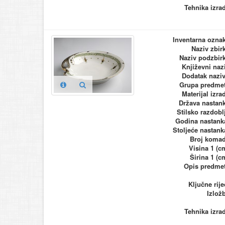
Tehnika izra
Inventarna ozna
Naziv zbir
Naziv podzbir
Književni naz
Dodatak nazi
Grupa predme
Materijal izra
Država nastan
Stilsko razdobl
Godina nastank
Stoljeće nastank
Broj koma
Visina 1 (c
Širina 1 (c
Opis predme
Ključne rije
Izlož
Tehnika izra