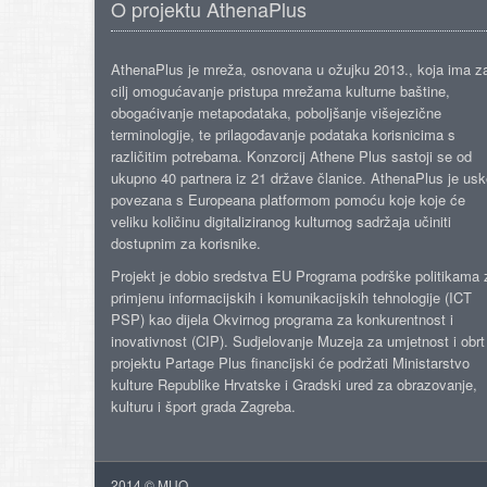
O projektu AthenaPlus
AthenaPlus je mreža, osnovana u ožujku 2013., koja ima z
cilj omogućavanje pristupa mrežama kulturne baštine,
obogaćivanje metapodataka, poboljšanje višejezične
terminologije, te prilagođavanje podataka korisnicima s
različitim potrebama. Konzorcij Athene Plus sastoji se od
ukupno 40 partnera iz 21 države članice. AthenaPlus je us
povezana s Europeana platformom pomoću koje koje će
veliku količinu digitaliziranog kulturnog sadržaja učiniti
dostupnim za korisnike.
Projekt je dobio sredstva EU Programa podrške politikama 
primjenu informacijskih i komunikacijskih tehnologije (ICT
PSP) kao dijela Okvirnog programa za konkurentnost i
inovativnost (CIP). Sudjelovanje Muzeja za umjetnost i obrt
projektu Partage Plus financijski će podržati Ministarstvo
kulture Republike Hrvatske i Gradski ured za obrazovanje,
kulturu i šport grada Zagreba.
2014 © MUO