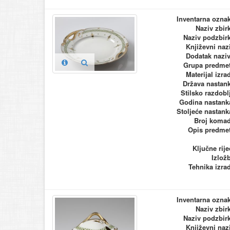
Inventarna ozna
Naziv zbir
Naziv podzbir
Književni naz
Dodatak nazi
Grupa predme
Materijal izra
Država nastan
Stilsko razdobl
Godina nastank
Stoljeće nastank
Broj koma
Opis predme
Ključne rije
Izlož
Tehnika izra
Inventarna ozna
Naziv zbir
Naziv podzbir
Književni naz