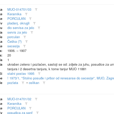
ka
MUO-014701/03
ke
Keramika
ke
PORCULAN
iv
pladanj, okrugli
vu
dio servisa za jelo
ta
servis za jelo
de
porculan
ka
Češka (?)
je
secesija
a:
1906. – 1907
a:
20
da
1
ta
ukrašen zeleno i pozlaćen, sastoji se od: zdjele za juhu, posudice za umak
tanjura i 2 desertna tanjura, k tome tanjur MUO 11881
či
stalni postav 1995
be
! 1973/1, "Stolno posuđe i pribor od renesanse do secesije", MUO, Zagr
de
pozlata
•
oslikan
ka
MUO-014701/02
ke
Keramika
ke
PORCULAN
iv
posudica za senf