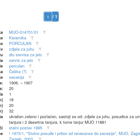
/ 1
ka
MUO-014701/01
ke
Keramika
ke
PORCULAN
iv
zdjela za juhu
vu
dio servisa za jelo
ta
servis za jelo
de
porculan
ka
Češka (?)
je
secesija
a:
1906. – 1907
a:
20
da
1
m)
18
m)
20
m)
32
ta
ukrašen zeleno i pozlaćen, sastoji se od: zdjele za juhu, posudice za umak
tanjura i 2 desertna tanjura, k tome tanjur MUO 11881
či
stalni postav 1995
be
! 1973/1, "Stolno posuđe i pribor od renesanse do secesije", MUO, Zagr
Zagreb, 2003.