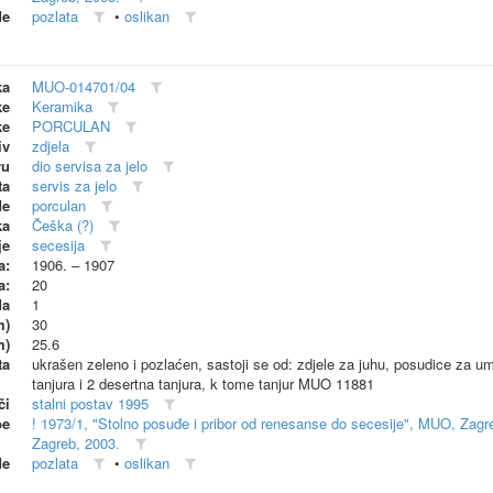
de
pozlata
•
oslikan
ka
MUO-014701/04
ke
Keramika
ke
PORCULAN
iv
zdjela
vu
dio servisa za jelo
ta
servis za jelo
de
porculan
ka
Češka (?)
je
secesija
a:
1906. – 1907
a:
20
da
1
m)
30
m)
25.6
ta
ukrašen zeleno i pozlaćen, sastoji se od: zdjele za juhu, posudice za umak
tanjura i 2 desertna tanjura, k tome tanjur MUO 11881
či
stalni postav 1995
be
! 1973/1, "Stolno posuđe i pribor od renesanse do secesije", MUO, Zagr
Zagreb, 2003.
de
pozlata
•
oslikan