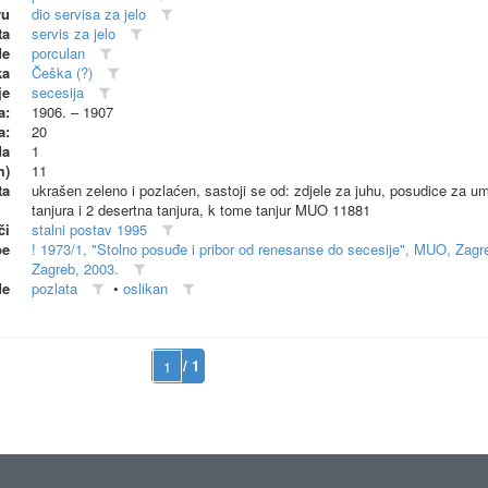
vu
dio servisa za jelo
ta
servis za jelo
de
porculan
ka
Češka (?)
je
secesija
a:
1906. – 1907
a:
20
da
1
m)
11
ta
ukrašen zeleno i pozlaćen, sastoji se od: zdjele za juhu, posudice za umak
tanjura i 2 desertna tanjura, k tome tanjur MUO 11881
či
stalni postav 1995
be
! 1973/1, "Stolno posuđe i pribor od renesanse do secesije", MUO, Zagr
Zagreb, 2003.
de
pozlata
•
oslikan
/ 1