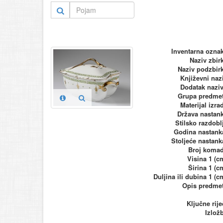
Inventarna ozna
Naziv zbir
Naziv podzbir
Književni naz
Dodatak nazi
Grupa predme
Materijal izra
Država nastan
Stilsko razdobl
Godina nastank
Stoljeće nastank
Broj koma
Visina 1 (c
Širina 1 (c
Duljina ili dubina 1 (c
Opis predme
Ključne rije
Izlož