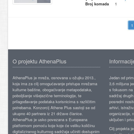
Broj komada
1
O projektu AthenaPlus
Informacij
AthenaPlus je mreža, osnovana u ožujku 2013.,
Jedan od prima
koja ima za cilj omogućavanje pristupa mrežama
3,6 milijuna j
kulturne baštine, obogaćivanje metapodataka,
s fokusom na s
poboljšanje višejezične terminologije, te
sadržaj drugih 
prilagođavanje podataka korisnicima s različitim
posredni nosite
potrebama. Konzorcij Athene Plus sastoji se od
arhivi, istraži
ukupno 40 partnera iz 21 države članice.
organizacije, 
AthenaPlus je usko povezana s Europeana
uključen i priv
platformom pomoću koje koje će veliku količinu
Cilj projekta 
digitaliziranog kulturnog sadržaja učiniti dostupnim