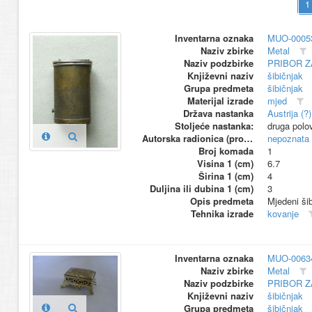
Inventarna oznaka
MUO-0005
Naziv zbirke
Metal
Naziv podzbirke
PRIBOR Z
Književni naziv
šibičnjak
Grupa predmeta
šibičnjak
Materijal izrade
mjed
Država nastanka
Austrija (?)
Stoljeće nastanka:
druga polov
Autorska radionica (proizvođač)
nepoznata
Broj komada
1
Visina 1 (cm)
6.7
Širina 1 (cm)
4
Duljina ili dubina 1 (cm)
3
Opis predmeta
Mjedeni šib
Tehnika izrade
kovanje
Inventarna oznaka
MUO-0063
Naziv zbirke
Metal
Naziv podzbirke
PRIBOR Z
Književni naziv
šibičnjak
Grupa predmeta
šibičnjak