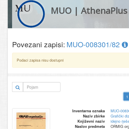
MUO | AthenaPlus
Povezani zapisi:
MUO-008301/82
Podaci zapisa nisu dostupni
Inventarna oznaka
MUO-0083
Naziv zbirke
Grafički di
Književni naziv
idejno rješ
Naslov predmeta
ORMIG orga