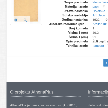
Grupa predmeta
idejno rješ
Materijal izrade
papir
Država nastanka
Hrvatska
Stilsko razdoblje
Art Deco
Godina nastanka:
1929. – 19
Autorska radionica (proizvođač)
Atelier Tri!
Broj komada
1
Visina 1 (cm)
30.2
Širina 1 (cm)
21
Opis predmeta
Žuti papir,
Tehnika izrade
tempera
O projektu AthenaPlus
Informacij
AthenaPlus je mreža, osnovana u ožujku 2013.,
Jedan od prima