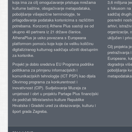
koja ima za cilj omogućavanje pristupa mrežama
3,6 milijuna j
kulturne baštine, obogaćivanje metapodataka,
s fokusom na s
poboljšanje višejezične terminologije, te
sadržaj drugih 
prilagođavanje podataka korisnicima s različitim
posredni nosite
potrebama. Konzorcij Athene Plus sastoji se od
arhivi, istraži
ukupno 40 partnera iz 21 države članice.
organizacije, 
AthenaPlus je usko povezana s Europeana
uključen i priv
platformom pomoću koje koje će veliku količinu
Cilj projekta 
digitaliziranog kulturnog sadržaja učiniti dostupnim
pretraživanja 
za korisnike.
Europeane, kao
Projekt je dobio sredstva EU Programa podrške
dogradnja više
politikama za primjenu informacijskih i
poboljšanje kv
komunikacijskih tehnologije (ICT PSP) kao dijela
metapodataka
Okvirnog programa za konkurentnost i
inovativnost (CIP). Sudjelovanje Muzeja za
umjetnost i obrt u projektu Partage Plus financijski
će podržati Ministarstvo kulture Republike
Hrvatske i Gradski ured za obrazovanje, kulturu i
šport grada Zagreba.