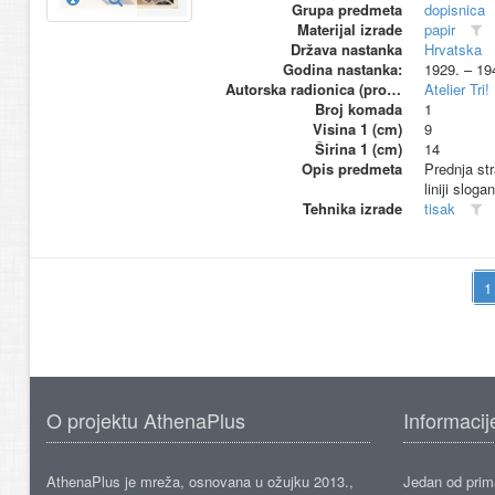
Grupa predmeta
dopisnica
Materijal izrade
papir
Država nastanka
Hrvatska
Godina nastanka:
1929. – 19
Autorska radionica (proizvođač)
Atelier Tri!
Broj komada
1
Visina 1 (cm)
9
Širina 1 (cm)
14
Opis predmeta
Prednja str
liniji sloga
Tehnika izrade
tisak
O projektu AthenaPlus
Informacij
AthenaPlus je mreža, osnovana u ožujku 2013.,
Jedan od prima