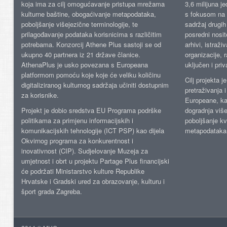
koja ima za cilj omogućavanje pristupa mrežama
3,6 milijuna j
kulturne baštine, obogaćivanje metapodataka,
s fokusom na s
poboljšanje višejezične terminologije, te
sadržaj drugih 
prilagođavanje podataka korisnicima s različitim
posredni nosite
potrebama. Konzorcij Athene Plus sastoji se od
arhivi, istraži
ukupno 40 partnera iz 21 države članice.
organizacije, 
AthenaPlus je usko povezana s Europeana
uključen i priv
platformom pomoću koje koje će veliku količinu
Cilj projekta 
digitaliziranog kulturnog sadržaja učiniti dostupnim
pretraživanja 
za korisnike.
Europeane, kao
Projekt je dobio sredstva EU Programa podrške
dogradnja više
politikama za primjenu informacijskih i
poboljšanje kv
komunikacijskih tehnologije (ICT PSP) kao dijela
metapodataka
Okvirnog programa za konkurentnost i
inovativnost (CIP). Sudjelovanje Muzeja za
umjetnost i obrt u projektu Partage Plus financijski
će podržati Ministarstvo kulture Republike
Hrvatske i Gradski ured za obrazovanje, kulturu i
šport grada Zagreba.