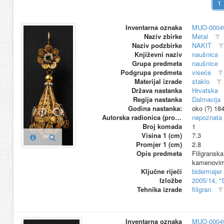
Inventarna oznaka
MUO-0004
Naziv zbirke
Metal
Naziv podzbirke
NAKIT
Književni naziv
naušnica
Grupa predmeta
naušnice
Podgrupa predmeta
viseće
Materijal izrade
staklo
Država nastanka
Hrvatska
Regija nastanka
Dalmacija
Godina nastanka:
oko (?) 18
Autorska radionica (proizvođač)
nepoznata
Broj komada
1
Visina 1 (cm)
7.3
Promjer 1 (cm)
2.8
Opis predmeta
Filigransk
kamenovima
Ključne riječi
bidermajer
Izložbe
2005/14, "
Tehnika izrade
filigran
Inventarna oznaka
MUO-0004