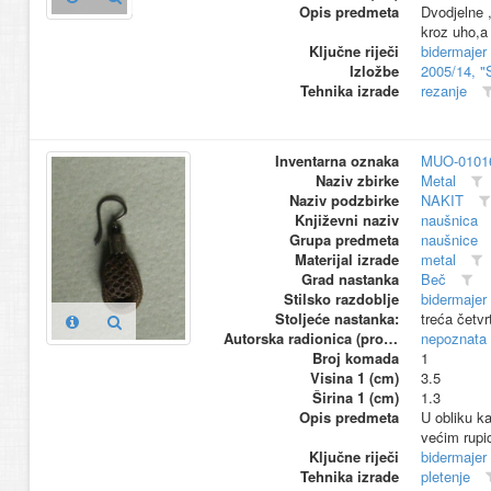
Opis predmeta
Dvodjelne ,
kroz uho,a 
Ključne riječi
bidermajer
Izložbe
2005/14, "
Tehnika izrade
rezanje
Inventarna oznaka
MUO-0101
Naziv zbirke
Metal
Naziv podzbirke
NAKIT
Književni naziv
naušnica
Grupa predmeta
naušnice
Materijal izrade
metal
Grad nastanka
Beč
Stilsko razdoblje
bidermajer 
Stoljeće nastanka:
treća četvr
Autorska radionica (proizvođač)
nepoznata
Broj komada
1
Visina 1 (cm)
3.5
Širina 1 (cm)
1.3
Opis predmeta
U obliku ka
većim rup
Ključne riječi
bidermajer
Tehnika izrade
pletenje