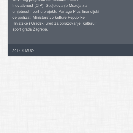
inovativnost (CIP). Sudjelovanje Muzeja za
umjetnost i obrt u projektu Partage Plus financijski
će podržati Ministarstvo kulture Republike
Hrvatske i Gradski ured za obrazovanje, kulturu i
šport grada Zagreba.
2014 © MUO