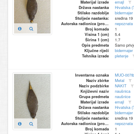
Materijal izrade
emajl
Država nastanka
Hrvatska (
Stilsko razdoblje
bidermajer
Stoljeće nastanka:
sredina 19
Autorska radionica (proizvođač)
nepoznata
Broj komada
1
Visina 1 (cm)
5.4
Širina 1 (cm)
1.7
Opis predmeta
Samo privj
Ključne riječi
bidermajer
Tehnika izrade
pletenje
Inventarna oznaka
MUO-0078
Naziv zbirke
Metal
Naziv podzbirke
NAKIT
Književni naziv
naušnica
Grupa predmeta
naušnice
Materijal izrade
emajl
Država nastanka
Hrvatska (
Stilsko razdoblje
bidermajer
Stoljeće nastanka:
sredina 19
Autorska radionica (proizvođač)
nepoznata
Broj komada
1