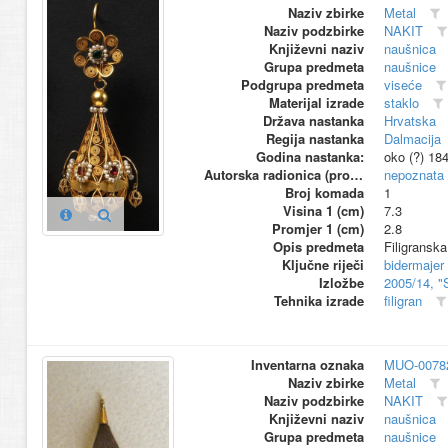
Naziv zbirke
Metal
Naziv podzbirke
NAKIT
Književni naziv
naušnica
Grupa predmeta
naušnice
Podgrupa predmeta
viseće
Materijal izrade
staklo
Država nastanka
Hrvatska
Regija nastanka
Dalmacija
Godina nastanka:
oko (?) 18
Autorska radionica (proizvođač)
nepoznata
Broj komada
1
Visina 1 (cm)
7.3
Promjer 1 (cm)
2.8
Opis predmeta
Filigransk
Ključne riječi
bidermajer
Izložbe
2005/14, "
Tehnika izrade
filigran
Inventarna oznaka
MUO-0078
Naziv zbirke
Metal
Naziv podzbirke
NAKIT
Književni naziv
naušnica
Grupa predmeta
naušnice