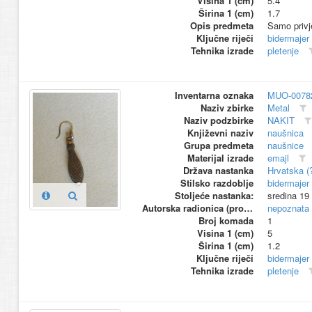
Visina 1 (cm)
5.4
Širina 1 (cm)
1.7
Opis predmeta
Samo privj
Ključne riječi
bidermajer
Tehnika izrade
pletenje
Inventarna oznaka
MUO-0078
Naziv zbirke
Metal
Naziv podzbirke
NAKIT
Književni naziv
naušnica
Grupa predmeta
naušnice
Materijal izrade
emajl
Država nastanka
Hrvatska (
Stilsko razdoblje
bidermajer
Stoljeće nastanka:
sredina 19
Autorska radionica (proizvođač)
nepoznata
Broj komada
1
Visina 1 (cm)
5
Širina 1 (cm)
1.2
Ključne riječi
bidermajer
Tehnika izrade
pletenje