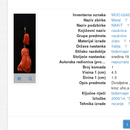
Inventarna oznaka
MUO-0245
Naziv zbirke
Metal
Naziv podzbirke
NAKIT
Književni naziv
naušnica
Grupa predmeta
naušnice
Materijal izrade
zlato
Država nastanka
Italija
Stilsko razdoblje
bidermajer
Stoljeće nastanka:
sredina 19
Autorska radionica (proizvođač)
nepoznata
Broj komada
1
Visina 1 (cm)
4.5
Širina 1 (cm)
1.5
Opis predmeta
Dvodjelne ,
kroz uho,a 
Ključne riječi
bidermajer
Izložbe
2005/14, "
Tehnika izrade
rezanje