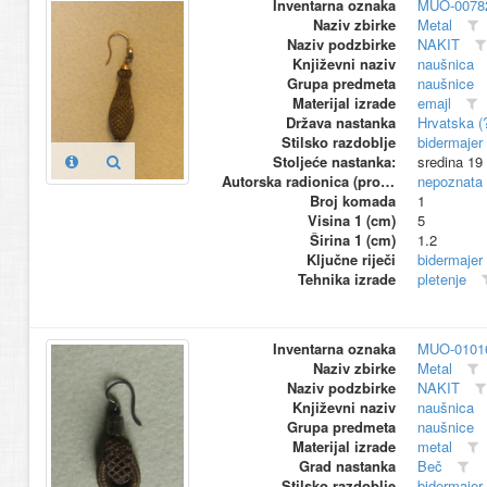
Inventarna oznaka
MUO-0078
Naziv zbirke
Metal
Naziv podzbirke
NAKIT
Književni naziv
naušnica
Grupa predmeta
naušnice
Materijal izrade
emajl
Država nastanka
Hrvatska (
Stilsko razdoblje
bidermajer
Stoljeće nastanka:
sredina 19
Autorska radionica (proizvođač)
nepoznata
Broj komada
1
Visina 1 (cm)
5
Širina 1 (cm)
1.2
Ključne riječi
bidermajer
Tehnika izrade
pletenje
Inventarna oznaka
MUO-0101
Naziv zbirke
Metal
Naziv podzbirke
NAKIT
Književni naziv
naušnica
Grupa predmeta
naušnice
Materijal izrade
metal
Grad nastanka
Beč
Stilsko razdoblje
bidermajer 