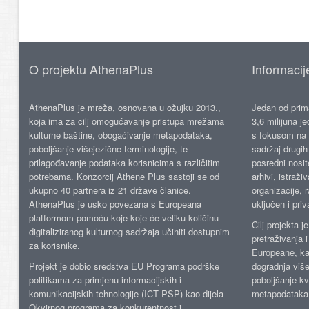
O projektu AthenaPlus
Informacij
AthenaPlus je mreža, osnovana u ožujku 2013.,
Jedan od prima
koja ima za cilj omogućavanje pristupa mrežama
3,6 milijuna j
kulturne baštine, obogaćivanje metapodataka,
s fokusom na s
poboljšanje višejezične terminologije, te
sadržaj drugih 
prilagođavanje podataka korisnicima s različitim
posredni nosite
potrebama. Konzorcij Athene Plus sastoji se od
arhivi, istraži
ukupno 40 partnera iz 21 države članice.
organizacije, 
AthenaPlus je usko povezana s Europeana
uključen i priv
platformom pomoću koje koje će veliku količinu
Cilj projekta 
digitaliziranog kulturnog sadržaja učiniti dostupnim
pretraživanja 
za korisnike.
Europeane, kao
Projekt je dobio sredstva EU Programa podrške
dogradnja više
politikama za primjenu informacijskih i
poboljšanje kv
komunikacijskih tehnologije (ICT PSP) kao dijela
metapodataka
Okvirnog programa za konkurentnost i