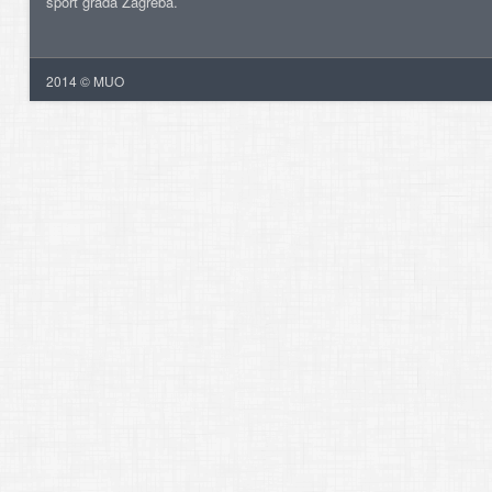
šport grada Zagreba.
2014 © MUO