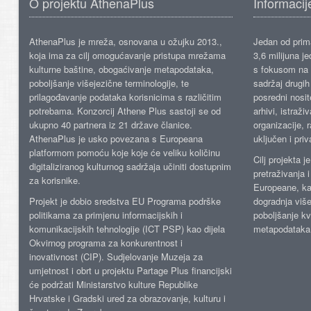
O projektu AthenaPlus
Informacij
AthenaPlus je mreža, osnovana u ožujku 2013.,
Jedan od prima
koja ima za cilj omogućavanje pristupa mrežama
3,6 milijuna j
kulturne baštine, obogaćivanje metapodataka,
s fokusom na s
poboljšanje višejezične terminologije, te
sadržaj drugih 
prilagođavanje podataka korisnicima s različitim
posredni nosite
potrebama. Konzorcij Athene Plus sastoji se od
arhivi, istraži
ukupno 40 partnera iz 21 države članice.
organizacije, 
AthenaPlus je usko povezana s Europeana
uključen i priv
platformom pomoću koje koje će veliku količinu
Cilj projekta 
digitaliziranog kulturnog sadržaja učiniti dostupnim
pretraživanja 
za korisnike.
Europeane, kao
Projekt je dobio sredstva EU Programa podrške
dogradnja više
politikama za primjenu informacijskih i
poboljšanje kv
komunikacijskih tehnologije (ICT PSP) kao dijela
metapodataka
Okvirnog programa za konkurentnost i
inovativnost (CIP). Sudjelovanje Muzeja za
umjetnost i obrt u projektu Partage Plus financijski
će podržati Ministarstvo kulture Republike
Hrvatske i Gradski ured za obrazovanje, kulturu i