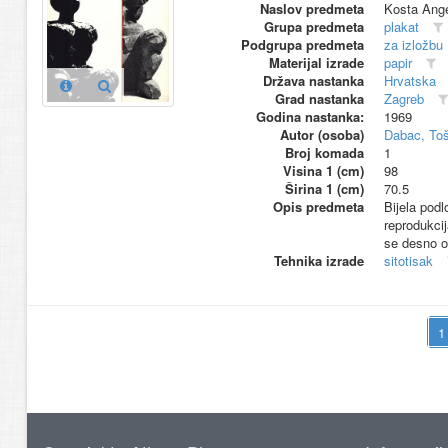
Naslov predmeta
Kosta Ange
Grupa predmeta
plakat
Podgrupa predmeta
za izložbu
Materijal izrade
papir
Država nastanka
Hrvatska
Grad nastanka
Zagreb
Godina nastanka:
1969
Autor (osoba)
Dabac, To
Broj komada
1
Visina 1 (cm)
98
Širina 1 (cm)
70.5
Opis predmeta
Bijela podl
reprodukcij
se desno od
Tehnika izrade
sitotisak