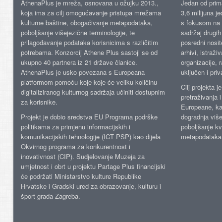
AthenaPlus je mreža, osnovana u ožujku 2013.,
Jedan od prima
koja ima za cilj omogućavanje pristupa mrežama
3,6 milijuna j
kulturne baštine, obogaćivanje metapodataka,
s fokusom na s
poboljšanje višejezične terminologije, te
sadržaj drugih 
prilagođavanje podataka korisnicima s različitim
posredni nosite
potrebama. Konzorcij Athene Plus sastoji se od
arhivi, istraži
ukupno 40 partnera iz 21 države članice.
organizacije, 
AthenaPlus je usko povezana s Europeana
uključen i priv
platformom pomoću koje koje će veliku količinu
Cilj projekta 
digitaliziranog kulturnog sadržaja učiniti dostupnim
pretraživanja 
za korisnike.
Europeane, kao
Projekt je dobio sredstva EU Programa podrške
dogradnja više
politikama za primjenu informacijskih i
poboljšanje kv
komunikacijskih tehnologije (ICT PSP) kao dijela
metapodataka
Okvirnog programa za konkurentnost i
inovativnost (CIP). Sudjelovanje Muzeja za
umjetnost i obrt u projektu Partage Plus financijski
će podržati Ministarstvo kulture Republike
Hrvatske i Gradski ured za obrazovanje, kulturu i
šport grada Zagreba.