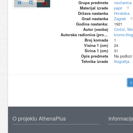
Grupa predmeta
novčanica
Materijal izrade
papir
Država nastanka
Hrvatska
Grad nastanka
Zagreb
Godina nastanka:
1921
Autor (osoba)
Crnčić, Me
Autorska radionica (proizvođač)
kromo-litog
Broj komada
1
Visina 1 (cm)
24
Širina 1 (cm)
31
Opis predmeta
Na podlozi 
Tehnika izrade
litografija
O projektu AthenaPlus
Informacij