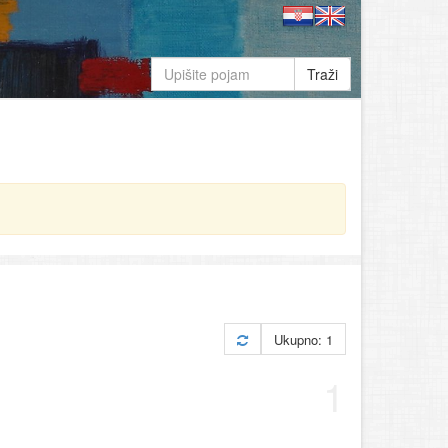
Traži
Ukupno: 1
1