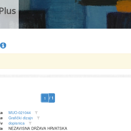
Plus
/ 1
ka
MUO-021044
ke
Grafički dizajn
iv
dopisnica
ta
NEZAVISNA DRŽAVA HRVATSKA