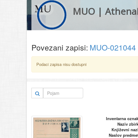
MUO | Athena
Povezani zapisi:
MUO-021044
Podaci zapisa nisu dostupni
Inventarna ozna
Naziv zbir
Književni naz
Naslov predme