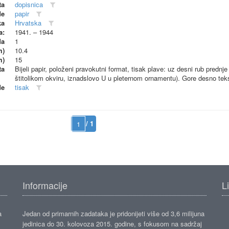
ta
dopisnica
de
papir
ka
Hrvatska
a:
1941. – 1944
da
1
m)
10.4
m)
15
ta
Bijeli papir, položeni pravokutni format, tisak plave: uz desni rub prednj
štitolikom okviru, iznadslovo U u pleternom ornamentu). Gore desno tekst,
de
tisak
/ 1
Informacije
L
a
Jedan od primarnih zadataka je pridonijeti više od 3,6 milijuna
jedinica do 30. kolovoza 2015. godine, s fokusom na sadržaj