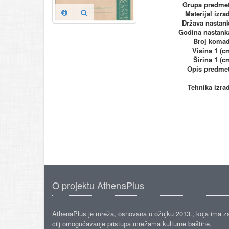
Grupa predme
Materijal izra
Država nastan
Godina nastank
Broj koma
Visina 1 (c
Širina 1 (c
Opis predme
Tehnika izra
O projektu AthenaPlus
AthenaPlus je mreža, osnovana u ožujku 2013., koja ima z
cilj omogućavanje pristupa mrežama kulturne baštine,