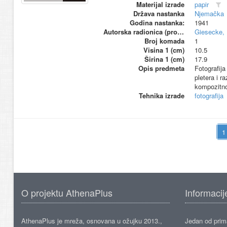
Materijal izrade
papir
Država nastanka
Njemačka
Godina nastanka:
1941
Autorska radionica (proizvođač)
Giesecke, 
Broj komada
1
Visina 1 (cm)
10.5
Širina 1 (cm)
17.9
Opis predmeta
Fotografij
pletera i r
kompozitno
Tehnika izrade
fotografija
O projektu AthenaPlus
Informacij
AthenaPlus je mreža, osnovana u ožujku 2013.,
Jedan od prima