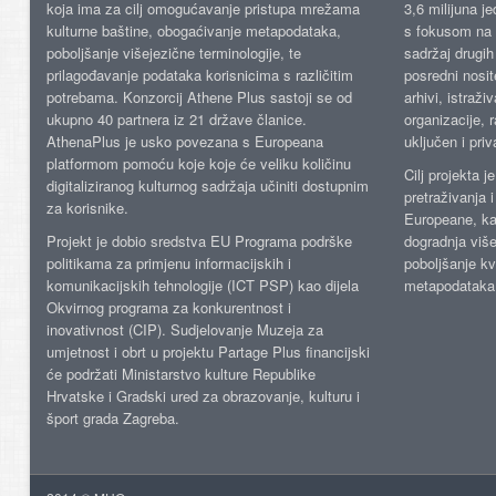
koja ima za cilj omogućavanje pristupa mrežama
3,6 milijuna j
kulturne baštine, obogaćivanje metapodataka,
s fokusom na s
poboljšanje višejezične terminologije, te
sadržaj drugih 
prilagođavanje podataka korisnicima s različitim
posredni nosite
potrebama. Konzorcij Athene Plus sastoji se od
arhivi, istraži
ukupno 40 partnera iz 21 države članice.
organizacije, 
AthenaPlus je usko povezana s Europeana
uključen i priv
platformom pomoću koje koje će veliku količinu
Cilj projekta 
digitaliziranog kulturnog sadržaja učiniti dostupnim
pretraživanja 
za korisnike.
Europeane, kao
Projekt je dobio sredstva EU Programa podrške
dogradnja više
politikama za primjenu informacijskih i
poboljšanje kv
komunikacijskih tehnologije (ICT PSP) kao dijela
metapodataka
Okvirnog programa za konkurentnost i
inovativnost (CIP). Sudjelovanje Muzeja za
umjetnost i obrt u projektu Partage Plus financijski
će podržati Ministarstvo kulture Republike
Hrvatske i Gradski ured za obrazovanje, kulturu i
šport grada Zagreba.