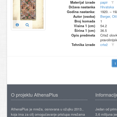
Materijal izrade
papir
Država nastanka
Hrvatska
Godina nastanka:
1920. – 19
Autor (osoba)
Berger, Ott
Broj komada
1
Visina 1 (cm)
54.2
Širina 1 (cm)
36.5
Opis predmeta
Crtež olovk
pravolinijs
Tehnika izrade
crtež
O projektu AthenaPlus
Informacij
AthenaPlus je mreža, osnovana u ožujku 2013.,
Jedan od prima
koja ima za cilj omogućavanje pristupa mrežama
3,6 milijuna j