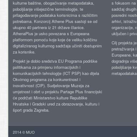
kulturne baštine, obogaćivanje metapodataka,
s fokusom na s
poboljšanje višejezične terminologije, te
sadržaj drugih 
prilagođavanje podataka korisnicima s različitim
posredni nosite
potrebama. Konzorcij Athene Plus sastoji se od
arhivi, istraži
ukupno 40 partnera iz 21 države članice.
organizacije, 
AthenaPlus je usko povezana s Europeana
uključen i priv
platformom pomoću koje koje će veliku količinu
Cilj projekta 
digitaliziranog kulturnog sadržaja učiniti dostupnim
pretraživanja 
za korisnike.
Europeane, kao
Projekt je dobio sredstva EU Programa podrške
dogradnja više
politikama za primjenu informacijskih i
poboljšanje kv
komunikacijskih tehnologije (ICT PSP) kao dijela
metapodataka
Okvirnog programa za konkurentnost i
inovativnost (CIP). Sudjelovanje Muzeja za
umjetnost i obrt u projektu Partage Plus financijski
će podržati Ministarstvo kulture Republike
Hrvatske i Gradski ured za obrazovanje, kulturu i
šport grada Zagreba.
2014 © MUO