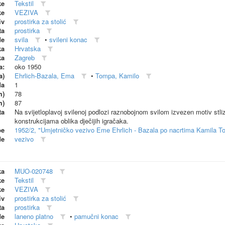
ke
Tekstil
ke
VEZIVA
iv
prostirka za stolić
ta
prostirka
de
svila
•
svileni konac
ka
Hrvatska
ka
Zagreb
a:
oko 1950
a)
Ehrlich-Bazala, Ema
•
Tompa, Kamilo
da
1
m)
78
m)
87
ta
Na svijetloplavoj svilenoj podlozi raznobojnom svilom izvezen motiv stl
konstrukcijama oblika dječijih igračaka.
be
1952/2, "Umjetničko vezivo Eme Ehrlich - Bazala po nacrtima Kamila T
de
vezivo
ka
MUO-020748
ke
Tekstil
ke
VEZIVA
iv
prostirka za stolić
ta
prostirka
de
laneno platno
•
pamučni konac