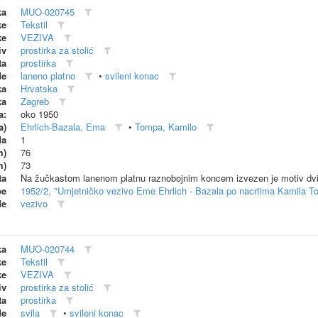
ka
MUO-020745
ke
Tekstil
ke
VEZIVA
iv
prostirka za stolić
ta
prostirka
de
laneno platno
•
svileni konac
ka
Hrvatska
ka
Zagreb
a:
oko 1950
a)
Ehrlich-Bazala, Ema
•
Tompa, Kamilo
da
1
m)
76
m)
73
ta
Na žučkastom lanenom platnu raznobojnim koncem izvezen je motiv dvijep
be
1952/2, "Umjetničko vezivo Eme Ehrlich - Bazala po nacrtima Kamila T
de
vezivo
ka
MUO-020744
ke
Tekstil
ke
VEZIVA
iv
prostirka za stolić
ta
prostirka
de
svila
•
svileni konac