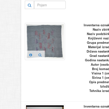
Inventarna ozna
Naziv zbir
Naziv podzbir
Književni naz
Grupa predme
Materijal izra
Država nastan
Grad nastan
Godina nastank
Autor (osob
Broj koma
Visina 1 (c
Širina 1 (c
Opis predme
Izlož
Tehnika izra
Inventarna ozna