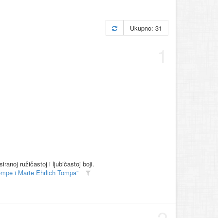
Ukupno: 31
1
iranoj ružičastoj i ljubičastoj boji.
ompe i Marte Ehrlich Tompa"
2