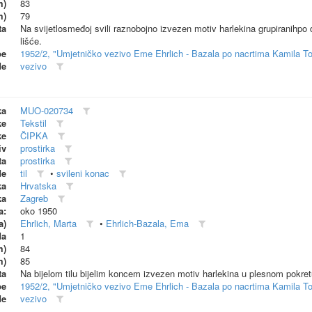
m)
83
m)
79
ta
Na svijetlosmeđoj svili raznobojno izvezen motiv harlekina grupiranihpo d
lišće.
be
1952/2, "Umjetničko vezivo Eme Ehrlich - Bazala po nacrtima Kamila T
de
vezivo
ka
MUO-020734
ke
Tekstil
ke
ČIPKA
iv
prostirka
ta
prostirka
de
til
•
svileni konac
ka
Hrvatska
ka
Zagreb
a:
oko 1950
a)
Ehrlich, Marta
•
Ehrlich-Bazala, Ema
da
1
m)
84
m)
85
ta
Na bijelom tilu bijelim koncem izvezen motiv harlekina u plesnom pokretu
be
1952/2, "Umjetničko vezivo Eme Ehrlich - Bazala po nacrtima Kamila T
de
vezivo