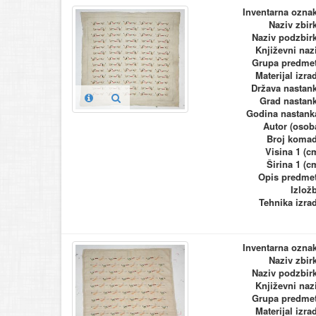
Inventarna ozna
Naziv zbir
Naziv podzbir
Književni naz
Grupa predme
Materijal izra
Država nastan
Grad nastan
Godina nastank
Autor (osob
Broj koma
Visina 1 (c
Širina 1 (c
Opis predme
Izlož
Tehnika izra
Inventarna ozna
Naziv zbir
Naziv podzbir
Književni naz
Grupa predme
Materijal izra