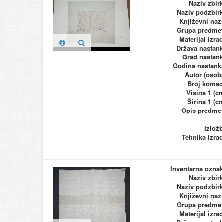
Naziv zbir
Naziv podzbir
Književni naz
Grupa predme
Materijal izra
Država nastan
Grad nastan
Godina nastank
Autor (osob
Broj koma
Visina 1 (c
Širina 1 (c
Opis predme
Izlož
Tehnika izra
Inventarna ozna
Naziv zbir
Naziv podzbir
Književni naz
Grupa predme
Materijal izra