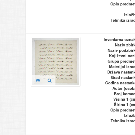
Opis predme
Izlož
Tehnika izra
Inventarna ozna
Naziv zbir
Naziv podzbir
Književni naz
Grupa predme
Materijal izra
Država nastan
Grad nastan
Godina nastank
Autor (osob
Broj koma
Visina 1 (c
Širina 1 (c
Opis predme
Izlož
Tehnika izra