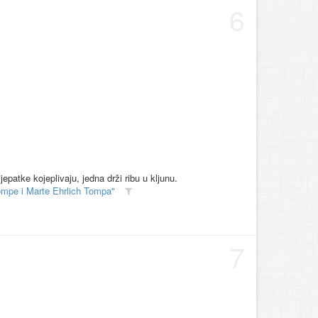
6
atke kojeplivaju, jedna drži ribu u kljunu.
ompe i Marte Ehrlich Tompa"
7