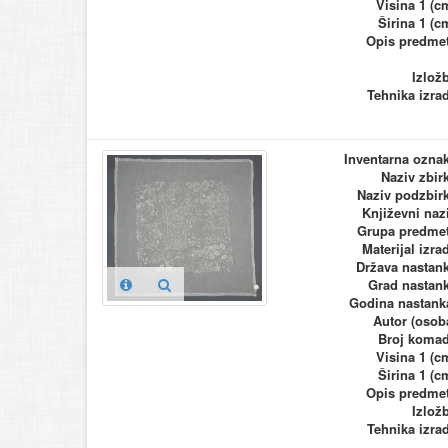
Visina 1 (c
Širina 1 (c
Opis predme
Izlož
Tehnika izra
Inventarna ozna
Naziv zbir
Naziv podzbir
Književni naz
Grupa predme
Materijal izra
Država nastan
Grad nastan
Godina nastank
Autor (osob
Broj koma
Visina 1 (c
Širina 1 (c
Opis predme
Izlož
Tehnika izra