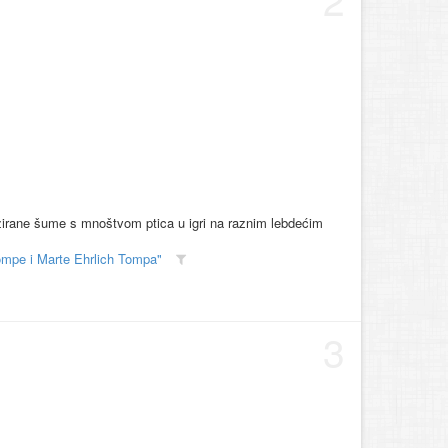
izirane šume s mnoštvom ptica u igri na raznim lebdećim
ompe i Marte Ehrlich Tompa"
3