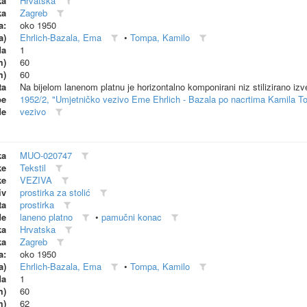
ka
Hrvatska
ka
Zagreb
a:
oko 1950
a)
Ehrlich-Bazala, Ema
•
Tompa, Kamilo
da
1
m)
60
m)
60
ta
Na bijelom lanenom platnu je horizontalno komponirani niz stilizirano izv
be
1952/2, "Umjetničko vezivo Eme Ehrlich - Bazala po nacrtima Kamila T
de
vezivo
ka
MUO-020747
ke
Tekstil
ke
VEZIVA
iv
prostirka za stolić
ta
prostirka
de
laneno platno
•
pamučni konac
ka
Hrvatska
ka
Zagreb
a:
oko 1950
a)
Ehrlich-Bazala, Ema
•
Tompa, Kamilo
da
1
m)
60
m)
62