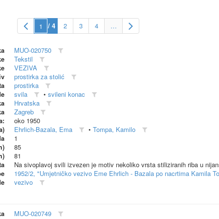
/ 4
2
3
4
…
ka
MUO-020750
ke
Tekstil
ke
VEZIVA
iv
prostirka za stolić
ta
prostirka
de
svila
•
svileni konac
ka
Hrvatska
ka
Zagreb
a:
oko 1950
a)
Ehrlich-Bazala, Ema
•
Tompa, Kamilo
da
1
m)
85
m)
81
ta
Na sivoplavoj svili izvezen je motiv nekoliko vrsta stiliziranih riba u nijans
be
1952/2, "Umjetničko vezivo Eme Ehrlich - Bazala po nacrtima Kamila T
de
vezivo
ka
MUO-020749