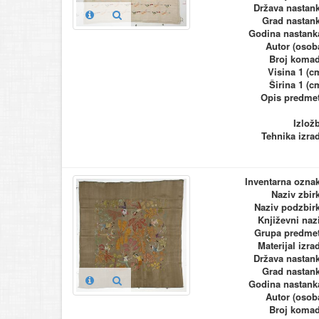
Država nastan
Grad nastan
Godina nastank
Autor (osob
Broj koma
Visina 1 (c
Širina 1 (c
Opis predme
Izlož
Tehnika izra
Inventarna ozna
Naziv zbir
Naziv podzbir
Književni naz
Grupa predme
Materijal izra
Država nastan
Grad nastan
Godina nastank
Autor (osob
Broj koma