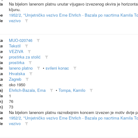
ta
Na bijelom lanenom platnu unutar vijugavo izvezenog okvira je horizontal
kljunu.
be
1952/2, "Umjetničko vezivo Eme Ehrlich - Bazala po nacrtima Kamila T
de
vezivo
ka
MUO-020746
ke
Tekstil
ke
VEZIVA
iv
prostirka za stolić
ta
prostirka
de
laneno platno
•
svileni konac
ka
Hrvatska
ka
Zagreb
a:
oko 1950
a)
Ehrlich-Bazala, Ema
•
Tompa, Kamilo
da
1
m)
76
m)
73
ta
Na bijelom lanenom platnu raznobojnim koncem izvezen je motiv dvije patk
be
1952/2, "Umjetničko vezivo Eme Ehrlich - Bazala po nacrtima Kamila T
de
vezivo