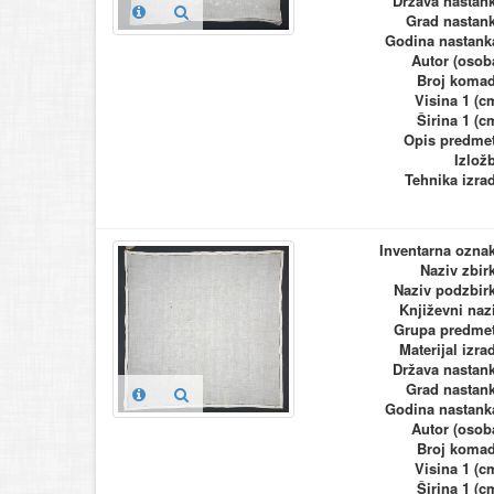
Država nastan
Grad nastan
Godina nastank
Autor (osob
Broj koma
Visina 1 (c
Širina 1 (c
Opis predme
Izlož
Tehnika izra
Inventarna ozna
Naziv zbir
Naziv podzbir
Književni naz
Grupa predme
Materijal izra
Država nastan
Grad nastan
Godina nastank
Autor (osob
Broj koma
Visina 1 (c
Širina 1 (c