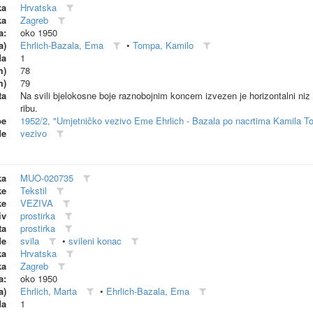
ka
Hrvatska
ka
Zagreb
a:
oko 1950
a)
Ehrlich-Bazala, Ema
•
Tompa, Kamilo
da
1
m)
78
m)
79
ta
Na svili bjelokosne boje raznobojnim koncem izvezen je horizontalni niz m
ribu.
be
1952/2, "Umjetničko vezivo Eme Ehrlich - Bazala po nacrtima Kamila T
de
vezivo
ka
MUO-020735
ke
Tekstil
ke
VEZIVA
iv
prostirka
ta
prostirka
de
svila
•
svileni konac
ka
Hrvatska
ka
Zagreb
a:
oko 1950
a)
Ehrlich, Marta
•
Ehrlich-Bazala, Ema
da
1