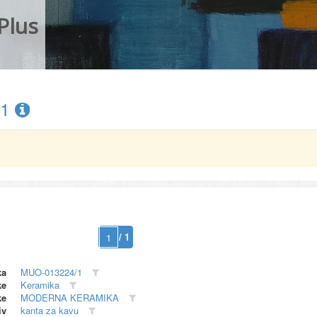
Plus
/1
/ 1
ka
MUO-013224/1
ke
Keramika
ke
MODERNA KERAMIKA
iv
kanta za kavu