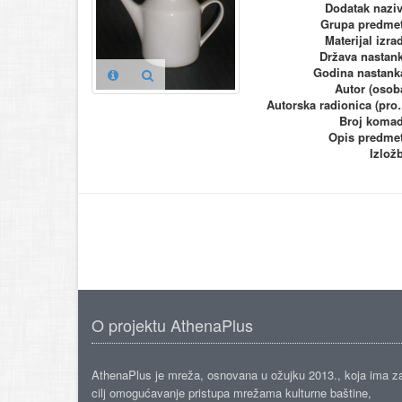
Dodatak nazi
Grupa predme
Materijal izra
Država nastan
Godina nastank
Autor (osob
Autorska ra
Broj koma
Opis predme
Izlož
O projektu AthenaPlus
AthenaPlus je mreža, osnovana u ožujku 2013., koja ima z
cilj omogućavanje pristupa mrežama kulturne baštine,