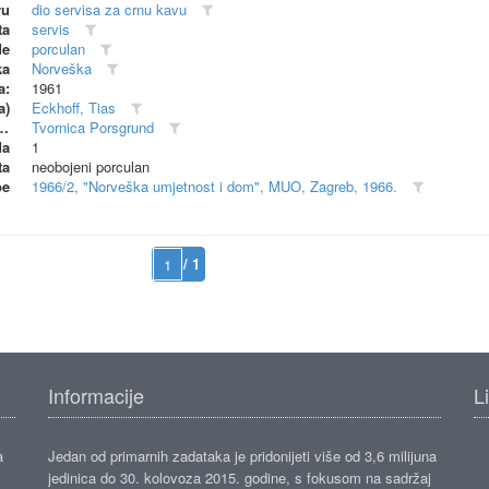
vu
dio servisa za crnu kavu
ta
servis
de
porculan
ka
Norveška
a:
1961
a)
Eckhoff, Tias
dionica (proizvođač)
Tvornica Porsgrund
da
1
ta
neobojeni porculan
be
1966/2, "Norveška umjetnost i dom", MUO, Zagreb, 1966.
/ 1
Informacije
L
a
Jedan od primarnih zadataka je pridonijeti više od 3,6 milijuna
jedinica do 30. kolovoza 2015. godine, s fokusom na sadržaj