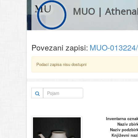
MUO | Athena
Povezani zapisi:
MUO-013224
Podaci zapisa nisu dostupni
Inventarna ozna
Naziv zbir
Naziv podzbir
Književni naz