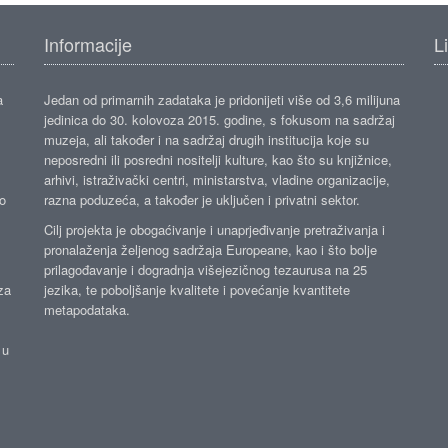
Informacije
L
a
Jedan od primarnih zadataka je pridonijeti više od 3,6 milijuna
jedinica do 30. kolovoza 2015. godine, s fokusom na sadržaj
muzeja, ali također i na sadržaj drugih institucija koje su
neposredni ili posredni nositelji kulture, kao što su knjižnice,
arhivi, istraživački centri, ministarstva, vladine organizacije,
ko
razna poduzeća, a također je uključen i privatni sektor.
Cilj projekta je obogaćivanje i unaprjeđivanje pretraživanja i
pronalaženja željenog sadržaja Europeane, kao i što bolje
prilagođavanje i dogradnja višejezičnog tezaurusa na 25
za
jezika, te poboljšanje kvalitete i povećanje kvantitete
metapodataka.
 u