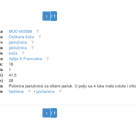
/ 1
ka
MUO-003588
ke
Oslikana koža
iv
jastučnica
ta
jastučnica
de
koža
ka
Italija ili Francuska
a:
18
da
1
m)
41.5
m)
28
ta
Polovica jastučnice za oltarni jastuk. U polju sa 4 luka male volute i viti
de
tiještena
•
pozlaćena
/ 1