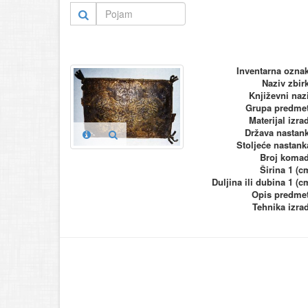
Inventarna ozna
Naziv zbir
Književni naz
Grupa predme
Materijal izra
Država nastan
Stoljeće nastank
Broj koma
Širina 1 (c
Duljina ili dubina 1 (c
Opis predme
Tehnika izra