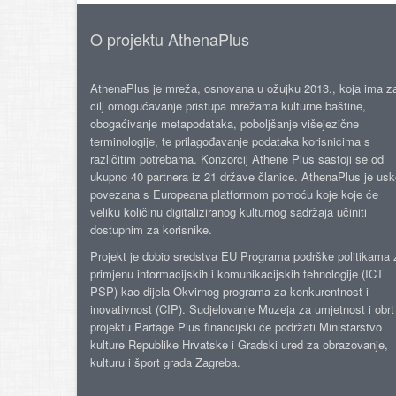
O projektu AthenaPlus
AthenaPlus je mreža, osnovana u ožujku 2013., koja ima z
cilj omogućavanje pristupa mrežama kulturne baštine,
obogaćivanje metapodataka, poboljšanje višejezične
terminologije, te prilagođavanje podataka korisnicima s
različitim potrebama. Konzorcij Athene Plus sastoji se od
ukupno 40 partnera iz 21 države članice. AthenaPlus je us
povezana s Europeana platformom pomoću koje koje će
veliku količinu digitaliziranog kulturnog sadržaja učiniti
dostupnim za korisnike.
Projekt je dobio sredstva EU Programa podrške politikama 
primjenu informacijskih i komunikacijskih tehnologije (ICT
PSP) kao dijela Okvirnog programa za konkurentnost i
inovativnost (CIP). Sudjelovanje Muzeja za umjetnost i obrt
projektu Partage Plus financijski će podržati Ministarstvo
kulture Republike Hrvatske i Gradski ured za obrazovanje,
kulturu i šport grada Zagreba.