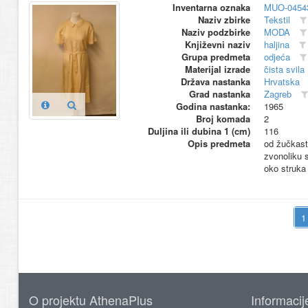
Inventarna oznaka
MUO-0454
Naziv zbirke
Tekstil
Naziv podzbirke
MODA
Književni naziv
haljina
Grupa predmeta
odjeća
Materijal izrade
čista svila
Država nastanka
Hrvatska
Grad nastanka
Zagreb
Godina nastanka:
1965
Broj komada
2
Duljina ili dubina 1 (cm)
116
Opis predmeta
od žučkast
zvonoliku s
oko struka
O projektu AthenaPlus
Informacij