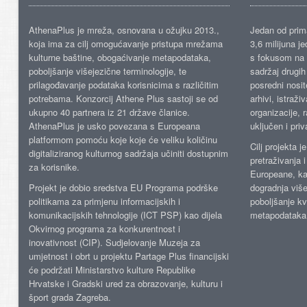
AthenaPlus je mreža, osnovana u ožujku 2013.,
Jedan od prima
koja ima za cilj omogućavanje pristupa mrežama
3,6 milijuna j
kulturne baštine, obogaćivanje metapodataka,
s fokusom na s
poboljšanje višejezične terminologije, te
sadržaj drugih 
prilagođavanje podataka korisnicima s različitim
posredni nosite
potrebama. Konzorcij Athene Plus sastoji se od
arhivi, istraži
ukupno 40 partnera iz 21 države članice.
organizacije, 
AthenaPlus je usko povezana s Europeana
uključen i priv
platformom pomoću koje koje će veliku količinu
Cilj projekta 
digitaliziranog kulturnog sadržaja učiniti dostupnim
pretraživanja 
za korisnike.
Europeane, kao
Projekt je dobio sredstva EU Programa podrške
dogradnja više
politikama za primjenu informacijskih i
poboljšanje kv
komunikacijskih tehnologije (ICT PSP) kao dijela
metapodataka
Okvirnog programa za konkurentnost i
inovativnost (CIP). Sudjelovanje Muzeja za
umjetnost i obrt u projektu Partage Plus financijski
će podržati Ministarstvo kulture Republike
Hrvatske i Gradski ured za obrazovanje, kulturu i
šport grada Zagreba.