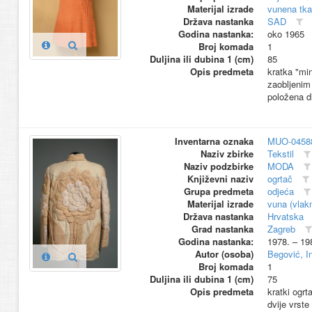
Materijal izrade
vunena tka
Država nastanka
SAD
Godina nastanka:
oko 1965
Broj komada
1
Duljina ili dubina 1 (cm)
85
Opis predmeta
kratka "mi
zaobljenim 
položena d
Inventarna oznaka
MUO-0458
Naziv zbirke
Tekstil
Naziv podzbirke
MODA
Književni naziv
ogrtač
Grupa predmeta
odjeća
Materijal izrade
vuna (vlak
Država nastanka
Hrvatska
Grad nastanka
Zagreb
Godina nastanka:
1978. – 19
Autor (osoba)
Begović, In
Broj komada
1
Duljina ili dubina 1 (cm)
75
Opis predmeta
kratki ogrt
dvije vrste