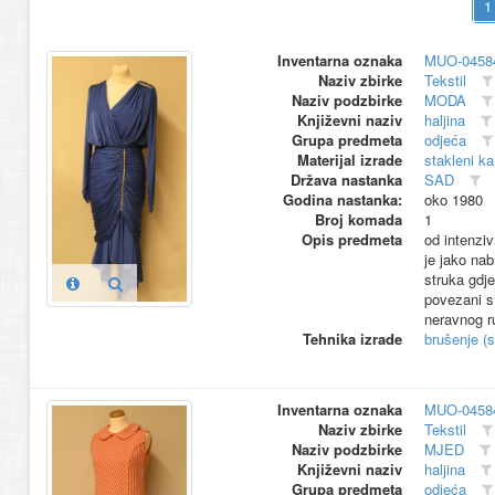
Inventarna oznaka
MUO-0458
Naziv zbirke
Tekstil
Naziv podzbirke
MODA
Književni naziv
haljina
Grupa predmeta
odjeća
Materijal izrade
stakleni k
Država nastanka
SAD
Godina nastanka:
oko 1980
Broj komada
1
Opis predmeta
od intenzi
je jako na
struka gdje
povezani s
neravnog r
Tehnika izrade
brušenje (s
Inventarna oznaka
MUO-0458
Naziv zbirke
Tekstil
Naziv podzbirke
MJED
Književni naziv
haljina
Grupa predmeta
odjeća