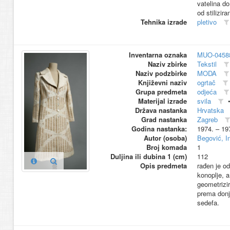
vatelina do
od stilizir
Tehnika izrade
pletivo
Inventarna oznaka
MUO-0458
Naziv zbirke
Tekstil
Naziv podzbirke
MODA
Književni naziv
ogrtač
Grupa predmeta
odjeća
Materijal izrade
svila
Država nastanka
Hrvatska
Grad nastanka
Zagreb
Godina nastanka:
1974. – 19
Autor (osoba)
Begović, In
Broj komada
1
Duljina ili dubina 1 (cm)
112
Opis predmeta
rađen je od
konoplje, a
geometrizir
prema donj
sedefa.