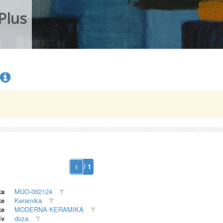
Plus
/ 1
ka
MUO-002124
ke
Keramika
ke
MODERNA KERAMIKA
iv
doza