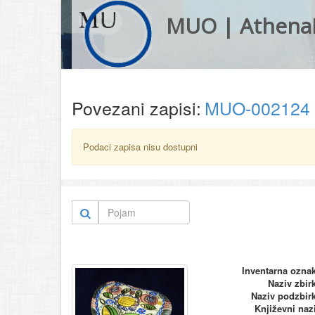
MUO | Athena
Povezani zapisi:
MUO-002124
Podaci zapisa nisu dostupni
Inventarna ozna
Naziv zbir
Naziv podzbir
Književni naz