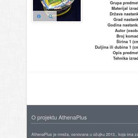
Grupa predme
Materijal izra
Država nastan
Grad nastan
Godina nastank
Autor (osob
Broj koma
Širina 1 (c
Duljina ili dubina 1 (c
Opis predme
Tehnika izra
O projektu AthenaPlus
AthenaPlus je mreža, osnovana u ožujku 2013., koja ima z