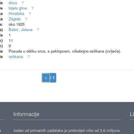
ta
doza
de
bijela glina
ka
Hrvatska
ka
Zagreb
a:
oko 1925
a)
Babić, Jelena
da
1
m)
11
m)
9
ta
Posuda u obliku srca, s poklopcem, višebojno oslikana (cvijeće).
de
oslikana
/ 1
Informacije
L
a
Jedan od primarnih zadataka je pridonijeti više od 3,6 milijuna