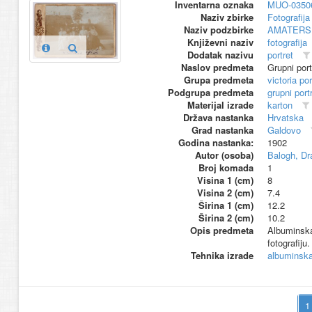
Inventarna oznaka
MUO-0350
Naziv zbirke
Fotografija 
Naziv podzbirke
AMATERS
Književni naziv
fotografija
Dodatak nazivu
portret
Naslov predmeta
Grupni port
Grupa predmeta
victoria por
Podgrupa predmeta
grupni port
Materijal izrade
karton
Država nastanka
Hrvatska
Grad nastanka
Galdovo
Godina nastanka:
1902
Autor (osoba)
Balogh, Dr
Broj komada
1
Visina 1 (cm)
8
Visina 2 (cm)
7.4
Širina 1 (cm)
12.2
Širina 2 (cm)
10.2
Opis predmeta
Albuminska 
fotografiju
Tehnika izrade
albuminska 