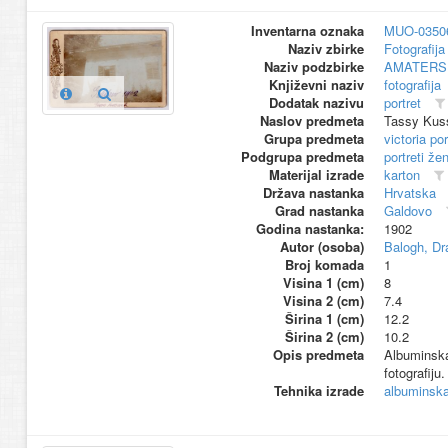
Inventarna oznaka
MUO-0350
Naziv zbirke
Fotografija 
Naziv podzbirke
AMATERS
Književni naziv
fotografija
Dodatak nazivu
portret
Naslov predmeta
Tassy Kus
Grupa predmeta
victoria por
Podgrupa predmeta
portreti že
Materijal izrade
karton
Država nastanka
Hrvatska
Grad nastanka
Galdovo
Godina nastanka:
1902
Autor (osoba)
Balogh, Dr
Broj komada
1
Visina 1 (cm)
8
Visina 2 (cm)
7.4
Širina 1 (cm)
12.2
Širina 2 (cm)
10.2
Opis predmeta
Albuminska 
fotografiju
Tehnika izrade
albuminska 