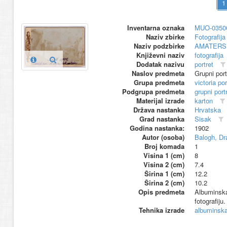
Inventarna oznaka
MUO-0350
Naziv zbirke
Fotografija 
Naziv podzbirke
AMATERS
Književni naziv
fotografija
Dodatak nazivu
portret
Naslov predmeta
Grupni por
Grupa predmeta
victoria por
Podgrupa predmeta
grupni port
Materijal izrade
karton
Država nastanka
Hrvatska
Grad nastanka
Sisak
Godina nastanka:
1902
Autor (osoba)
Balogh, Dr
Broj komada
1
Visina 1 (cm)
8
Visina 2 (cm)
7.4
Širina 1 (cm)
12.2
Širina 2 (cm)
10.2
Opis predmeta
Albuminska 
fotografiju
Tehnika izrade
albuminska 