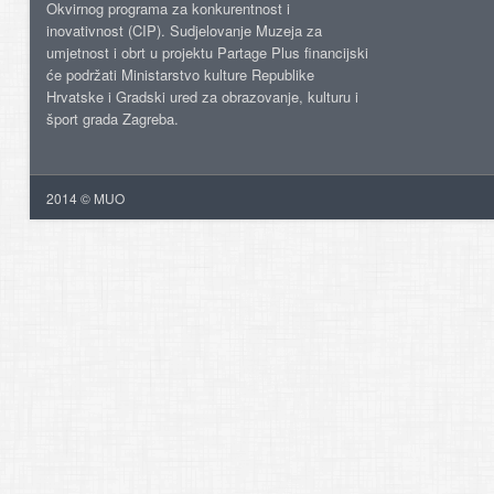
Okvirnog programa za konkurentnost i
inovativnost (CIP). Sudjelovanje Muzeja za
umjetnost i obrt u projektu Partage Plus financijski
će podržati Ministarstvo kulture Republike
Hrvatske i Gradski ured za obrazovanje, kulturu i
šport grada Zagreba.
2014 © MUO