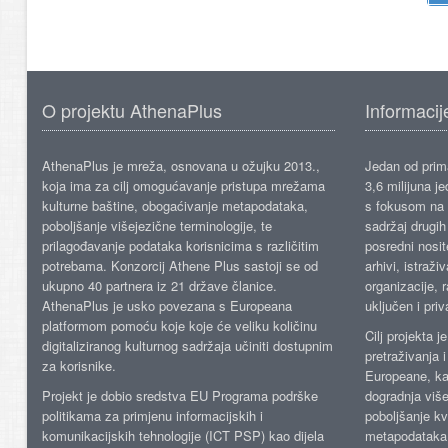
O projektu AthenaPlus
Informacij
AthenaPlus je mreža, osnovana u ožujku 2013.,
Jedan od prima
koja ima za cilj omogućavanje pristupa mrežama
3,6 milijuna j
kulturne baštine, obogaćivanje metapodataka,
s fokusom na s
poboljšanje višejezične terminologije, te
sadržaj drugih 
prilagođavanje podataka korisnicima s različitim
posredni nosite
potrebama. Konzorcij Athene Plus sastoji se od
arhivi, istraži
ukupno 40 partnera iz 21 države članice.
organizacije, 
AthenaPlus je usko povezana s Europeana
uključen i priv
platformom pomoću koje koje će veliku količinu
Cilj projekta 
digitaliziranog kulturnog sadržaja učiniti dostupnim
pretraživanja 
za korisnike.
Europeane, kao
Projekt je dobio sredstva EU Programa podrške
dogradnja više
politikama za primjenu informacijskih i
poboljšanje kv
komunikacijskih tehnologije (ICT PSP) kao dijela
metapodataka