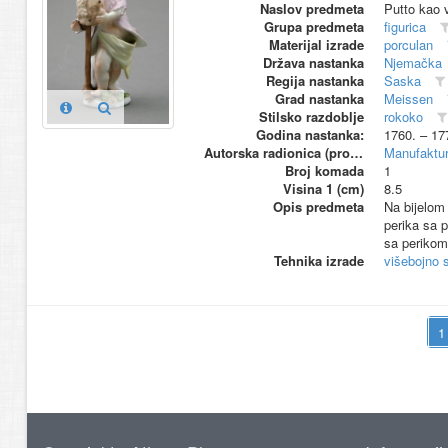
Naslov predmeta
Putto kao v
Grupa predmeta
figurica
Materijal izrade
porculan
Država nastanka
Njemačka
Regija nastanka
Saska
Grad nastanka
Meissen
Stilsko razdoblje
rokoko
Godina nastanka:
1760. – 17
Autorska radionica (proizvođač)
Manufaktur
Broj komada
1
Visina 1 (cm)
8.5
Opis predmeta
Na bijelom
perika sa 
sa perikom
Tehnika izrade
višebojno s