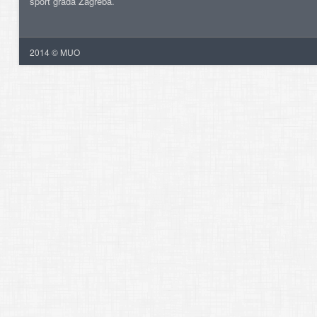
šport grada Zagreba.
2014 © MUO