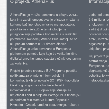
O projektu AthenaPlus
Informacij
AthenaPlus je mreža, osnovana u ožujku 2013.,
Jedan od prima
koja ima za cilj omogućavanje pristupa mrežama
3,6 milijuna j
kulturne baštine, obogaćivanje metapodataka,
s fokusom na s
poboljšanje višejezične terminologije, te
sadržaj drugih 
prilagođavanje podataka korisnicima s različitim
posredni nosite
potrebama. Konzorcij Athene Plus sastoji se od
arhivi, istraži
ukupno 40 partnera iz 21 države članice.
organizacije, 
AthenaPlus je usko povezana s Europeana
uključen i priv
platformom pomoću koje koje će veliku količinu
Cilj projekta 
digitaliziranog kulturnog sadržaja učiniti dostupnim
pretraživanja 
za korisnike.
Europeane, kao
Projekt je dobio sredstva EU Programa podrške
dogradnja više
politikama za primjenu informacijskih i
poboljšanje kv
komunikacijskih tehnologije (ICT PSP) kao dijela
metapodataka
Okvirnog programa za konkurentnost i
inovativnost (CIP). Sudjelovanje Muzeja za
umjetnost i obrt u projektu Partage Plus financijski
će podržati Ministarstvo kulture Republike
Hrvatske i Gradski ured za obrazovanje, kulturu i