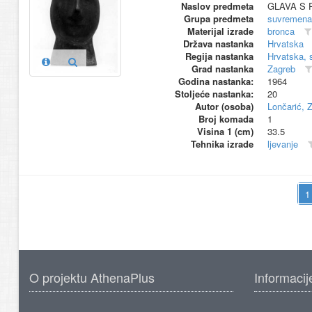
Naslov predmeta
GLAVA S 
Grupa predmeta
suvremena
Materijal izrade
bronca
Država nastanka
Hrvatska
Regija nastanka
Hrvatska, 
Grad nastanka
Zagreb
Godina nastanka:
1964
Stoljeće nastanka:
20
Autor (osoba)
Lončarić, 
Broj komada
1
Visina 1 (cm)
33.5
Tehnika izrade
ljevanje
O projektu AthenaPlus
Informacij