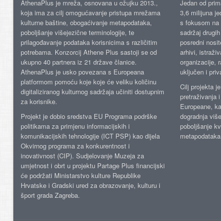
AthenaPlus je mreža, osnovana u ožujku 2013.,
Jedan od prima
koja ima za cilj omogućavanje pristupa mrežama
3,6 milijuna j
kulturne baštine, obogaćivanje metapodataka,
s fokusom na s
poboljšanje višejezične terminologije, te
sadržaj drugih 
prilagođavanje podataka korisnicima s različitim
posredni nosite
potrebama. Konzorcij Athene Plus sastoji se od
arhivi, istraži
ukupno 40 partnera iz 21 države članice.
organizacije, 
AthenaPlus je usko povezana s Europeana
uključen i priv
platformom pomoću koje koje će veliku količinu
Cilj projekta 
digitaliziranog kulturnog sadržaja učiniti dostupnim
pretraživanja 
za korisnike.
Europeane, kao
Projekt je dobio sredstva EU Programa podrške
dogradnja više
politikama za primjenu informacijskih i
poboljšanje kv
komunikacijskih tehnologije (ICT PSP) kao dijela
metapodataka
Okvirnog programa za konkurentnost i
inovativnost (CIP). Sudjelovanje Muzeja za
umjetnost i obrt u projektu Partage Plus financijski
će podržati Ministarstvo kulture Republike
Hrvatske i Gradski ured za obrazovanje, kulturu i
šport grada Zagreba.