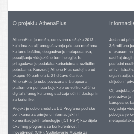
O projektu AthenaPlus
Informacij
AthenaPlus je mreža, osnovana u ožujku 2013.,
Jedan od prima
koja ima za cilj omogućavanje pristupa mrežama
3,6 milijuna j
kulturne baštine, obogaćivanje metapodataka,
s fokusom na s
poboljšanje višejezične terminologije, te
sadržaj drugih 
prilagođavanje podataka korisnicima s različitim
posredni nosite
potrebama. Konzorcij Athene Plus sastoji se od
arhivi, istraži
ukupno 40 partnera iz 21 države članice.
organizacije, 
AthenaPlus je usko povezana s Europeana
uključen i priv
platformom pomoću koje koje će veliku količinu
Cilj projekta 
digitaliziranog kulturnog sadržaja učiniti dostupnim
pretraživanja 
za korisnike.
Europeane, kao
Projekt je dobio sredstva EU Programa podrške
dogradnja više
politikama za primjenu informacijskih i
poboljšanje kv
komunikacijskih tehnologije (ICT PSP) kao dijela
metapodataka
Okvirnog programa za konkurentnost i
inovativnost (CIP). Sudjelovanje Muzeja za