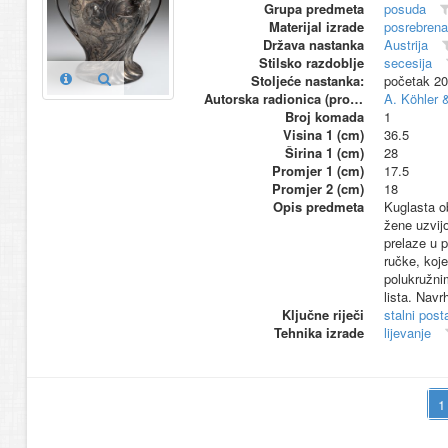
Grupa predmeta
posuda
Materijal izrade
posrebrena
Država nastanka
Austrija
Stilsko razdoblje
secesija
Stoljeće nastanka:
početak 20
Autorska radionica (proizvođač)
A. Köhler 
Broj komada
1
Visina 1 (cm)
36.5
Širina 1 (cm)
28
Promjer 1 (cm)
17.5
Promjer 2 (cm)
18
Opis predmeta
Kuglasta ob
žene uzvijo
prelaze u p
ručke, koje
polukružnim
lista. Navr
Ključne riječi
stalni pos
Tehnika izrade
lijevanje