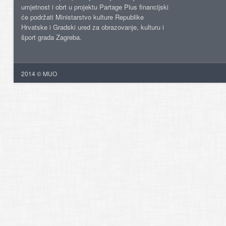
umjetnost i obrt u projektu Partage Plus financijski
će podržati Ministarstvo kulture Republike
Hrvatske i Gradski ured za obrazovanje, kulturu i
šport grada Zagreba.
2014 © MUO