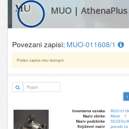
MUO | AthenaPlus
Povezani zapisi:
MUO-011608/1
Podaci zapisa nisu dostupni
Inventarna oznaka
MUO-0116
Naziv zbirke
Metal
Naziv podzbirke
SECESIJ
Književni naziv
posuda za 