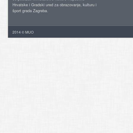
Hrvatske i Gradski ured za obrazovanje, kulturu i
šport grada Zagreba.
2014 © MUO