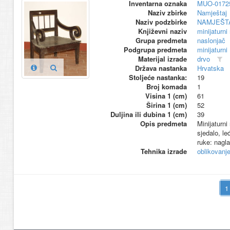
Inventarna oznaka
MUO-0172
Naziv zbirke
Namještaj
Naziv podzbirke
NAMJEŠT
Književni naziv
minijaturni
Grupa predmeta
naslonjač
Podgrupa predmeta
minijaturni
Materijal izrade
drvo
Država nastanka
Hrvatska
Stoljeće nastanka:
19
Broj komada
1
Visina 1 (cm)
61
Širina 1 (cm)
52
Duljina ili dubina 1 (cm)
39
Opis predmeta
Minijaturn
sjedalo, le
ruke: nagl
Tehnika izrade
oblikovanje