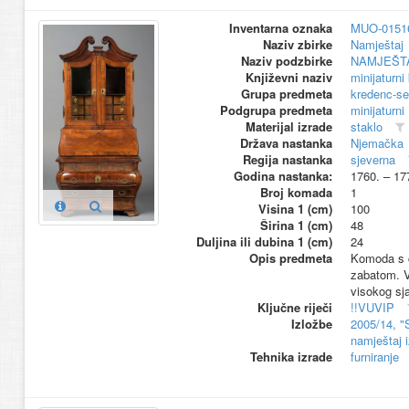
Inventarna oznaka
MUO-0151
Naziv zbirke
Namještaj
Naziv podzbirke
NAMJEŠT
Književni naziv
minijaturni
Grupa predmeta
kredenc-se
Podgrupa predmeta
minijaturni
Materijal izrade
staklo
Država nastanka
Njemačka
Regija nastanka
sjeverna
Godina nastanka:
1760. – 17
Broj komada
1
Visina 1 (cm)
100
Širina 1 (cm)
48
Duljina ili dubina 1 (cm)
24
Opis predmeta
Komoda s če
zabatom. Va
visokog sja
Ključne riječi
!!VUVIP
Izložbe
2005/14, "
namještaj 
Tehnika izrade
furniranje