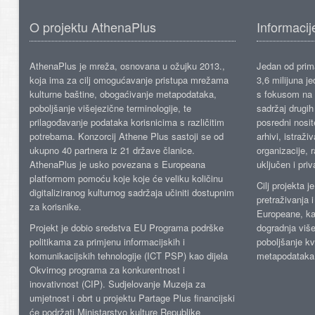
O projektu AthenaPlus
Informacij
AthenaPlus je mreža, osnovana u ožujku 2013.,
Jedan od prima
koja ima za cilj omogućavanje pristupa mrežama
3,6 milijuna j
kulturne baštine, obogaćivanje metapodataka,
s fokusom na s
poboljšanje višejezične terminologije, te
sadržaj drugih 
prilagođavanje podataka korisnicima s različitim
posredni nosite
potrebama. Konzorcij Athene Plus sastoji se od
arhivi, istraži
ukupno 40 partnera iz 21 države članice.
organizacije, 
AthenaPlus je usko povezana s Europeana
uključen i priv
platformom pomoću koje koje će veliku količinu
Cilj projekta 
digitaliziranog kulturnog sadržaja učiniti dostupnim
pretraživanja 
za korisnike.
Europeane, kao
Projekt je dobio sredstva EU Programa podrške
dogradnja više
politikama za primjenu informacijskih i
poboljšanje kv
komunikacijskih tehnologije (ICT PSP) kao dijela
metapodataka
Okvirnog programa za konkurentnost i
inovativnost (CIP). Sudjelovanje Muzeja za
umjetnost i obrt u projektu Partage Plus financijski
će podržati Ministarstvo kulture Republike