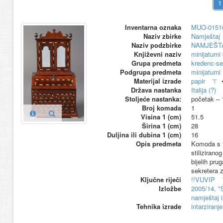
Inventarna oznaka
MUO-0151
Naziv zbirke
Namještaj
Naziv podzbirke
NAMJEŠT
Književni naziv
minijaturni
Grupa predmeta
kredenc-se
Podgrupa predmeta
minijaturni
Materijal izrade
papir
Država nastanka
Italija (?)
Stoljeće nastanka:
početak – 
Broj komada
1
Visina 1 (cm)
51.5
Širina 1 (cm)
28
Duljina ili dubina 1 (cm)
16
Opis predmeta
Komoda s tr
stilizirano
bijelih pru
sekretera z
Ključne riječi
!!VUVIP
Izložbe
2005/14, "
namještaj 
Tehnika izrade
intarziranje