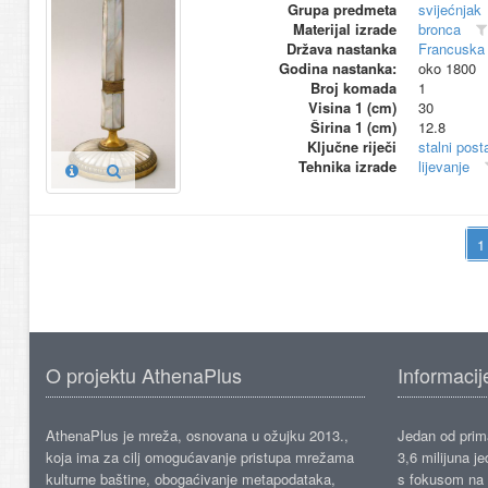
Grupa predmeta
svijećnjak
Materijal izrade
bronca
Država nastanka
Francuska
Godina nastanka:
oko 1800
Broj komada
1
Visina 1 (cm)
30
Širina 1 (cm)
12.8
Ključne riječi
stalni pos
Tehnika izrade
lijevanje
O projektu AthenaPlus
Informacij
AthenaPlus je mreža, osnovana u ožujku 2013.,
Jedan od prima
koja ima za cilj omogućavanje pristupa mrežama
3,6 milijuna j
kulturne baštine, obogaćivanje metapodataka,
s fokusom na s