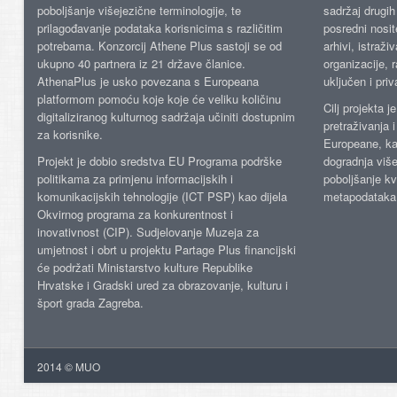
poboljšanje višejezične terminologije, te
sadržaj drugih 
prilagođavanje podataka korisnicima s različitim
posredni nosite
potrebama. Konzorcij Athene Plus sastoji se od
arhivi, istraži
ukupno 40 partnera iz 21 države članice.
organizacije, 
AthenaPlus je usko povezana s Europeana
uključen i priv
platformom pomoću koje koje će veliku količinu
Cilj projekta 
digitaliziranog kulturnog sadržaja učiniti dostupnim
pretraživanja 
za korisnike.
Europeane, kao
Projekt je dobio sredstva EU Programa podrške
dogradnja više
politikama za primjenu informacijskih i
poboljšanje kv
komunikacijskih tehnologije (ICT PSP) kao dijela
metapodataka
Okvirnog programa za konkurentnost i
inovativnost (CIP). Sudjelovanje Muzeja za
umjetnost i obrt u projektu Partage Plus financijski
će podržati Ministarstvo kulture Republike
Hrvatske i Gradski ured za obrazovanje, kulturu i
šport grada Zagreba.
2014 © MUO