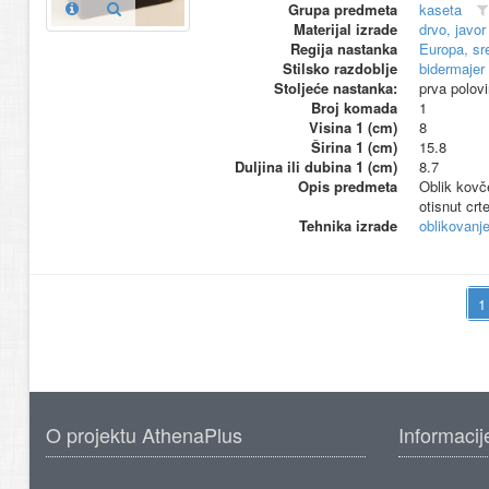
Grupa predmeta
kaseta
Materijal izrade
drvo, javor
Regija nastanka
Europa, sr
Stilsko razdoblje
bidermajer
Stoljeće nastanka:
prva polov
Broj komada
1
Visina 1 (cm)
8
Širina 1 (cm)
15.8
Duljina ili dubina 1 (cm)
8.7
Opis predmeta
Oblik kovč
otisnut crt
Tehnika izrade
oblikovanj
O projektu AthenaPlus
Informacij