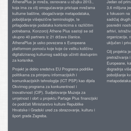
AthenaPlus je mreža, osnovana u ožujku 2013.,
Jedan od prima
koja ima za cilj omogućavanje pristupa mrežama
3,6 milijuna j
kulturne baštine, obogaćivanje metapodataka,
s fokusom na s
poboljšanje višejezične terminologije, te
sadržaj drugih 
prilagođavanje podataka korisnicima s različitim
posredni nosite
potrebama. Konzorcij Athene Plus sastoji se od
arhivi, istraži
ukupno 40 partnera iz 21 države članice.
organizacije, 
AthenaPlus je usko povezana s Europeana
uključen i priv
platformom pomoću koje koje će veliku količinu
Cilj projekta 
digitaliziranog kulturnog sadržaja učiniti dostupnim
pretraživanja 
za korisnike.
Europeane, kao
Projekt je dobio sredstva EU Programa podrške
dogradnja više
politikama za primjenu informacijskih i
poboljšanje kv
komunikacijskih tehnologije (ICT PSP) kao dijela
metapodataka
Okvirnog programa za konkurentnost i
inovativnost (CIP). Sudjelovanje Muzeja za
umjetnost i obrt u projektu Partage Plus financijski
će podržati Ministarstvo kulture Republike
Hrvatske i Gradski ured za obrazovanje, kulturu i
šport grada Zagreba.