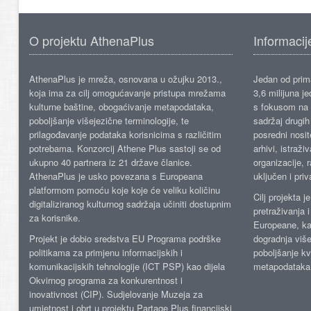
O projektu AthenaPlus
Informacij
AthenaPlus je mreža, osnovana u ožujku 2013.,
Jedan od prima
koja ima za cilj omogućavanje pristupa mrežama
3,6 milijuna j
kulturne baštine, obogaćivanje metapodataka,
s fokusom na s
poboljšanje višejezične terminologije, te
sadržaj drugih 
prilagođavanje podataka korisnicima s različitim
posredni nosite
potrebama. Konzorcij Athene Plus sastoji se od
arhivi, istraži
ukupno 40 partnera iz 21 države članice.
organizacije, 
AthenaPlus je usko povezana s Europeana
uključen i priv
platformom pomoću koje koje će veliku količinu
Cilj projekta 
digitaliziranog kulturnog sadržaja učiniti dostupnim
pretraživanja 
za korisnike.
Europeane, kao
Projekt je dobio sredstva EU Programa podrške
dogradnja više
politikama za primjenu informacijskih i
poboljšanje kv
komunikacijskih tehnologije (ICT PSP) kao dijela
metapodataka
Okvirnog programa za konkurentnost i
inovativnost (CIP). Sudjelovanje Muzeja za
umjetnost i obrt u projektu Partage Plus financijski