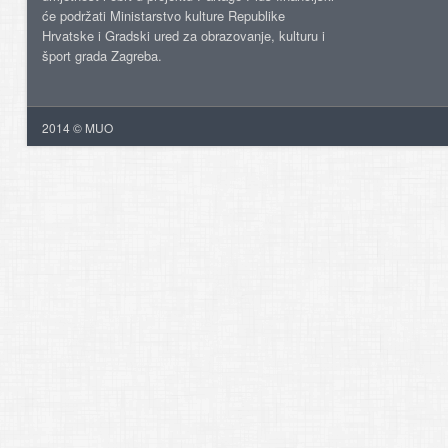
će podržati Ministarstvo kulture Republike
Hrvatske i Gradski ured za obrazovanje, kulturu i
šport grada Zagreba.
2014 © MUO