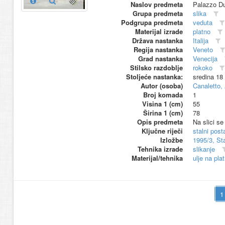
Naslov predmeta
Palazzo D
Grupa predmeta
slika
Podgrupa predmeta
veduta
Materijal izrade
platno
Država nastanka
Italija
Regija nastanka
Veneto
Grad nastanka
Venecija
Stilsko razdoblje
rokoko
Stoljeće nastanka:
sredina 18
Autor (osoba)
Canaletto,
Broj komada
1
Visina 1 (cm)
55
Širina 1 (cm)
78
Opis predmeta
Na slici s
Ključne riječi
stalni pos
Izložbe
1995/3, St
Tehnika izrade
slikanje
Materijal/tehnika
ulje na pla