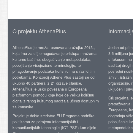
O projektu AthenaPlus
Informacij
AthenaPlus je mreža, osnovana u ožujku 2013.,
Jedan od prima
koja ima za cilj omogućavanje pristupa mrežama
3,6 milijuna j
kulturne baštine, obogaćivanje metapodataka,
s fokusom na s
poboljšanje višejezične terminologije, te
sadržaj drugih 
prilagođavanje podataka korisnicima s različitim
posredni nosite
potrebama. Konzorcij Athene Plus sastoji se od
arhivi, istraži
ukupno 40 partnera iz 21 države članice.
organizacije, 
AthenaPlus je usko povezana s Europeana
uključen i priv
platformom pomoću koje koje će veliku količinu
Cilj projekta 
digitaliziranog kulturnog sadržaja učiniti dostupnim
pretraživanja 
za korisnike.
Europeane, kao
Projekt je dobio sredstva EU Programa podrške
dogradnja više
politikama za primjenu informacijskih i
poboljšanje kv
komunikacijskih tehnologije (ICT PSP) kao dijela
metapodataka