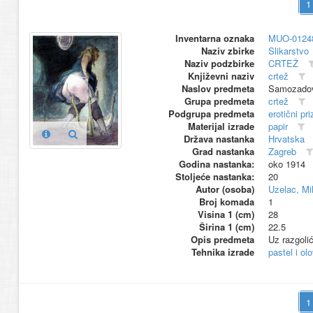
Inventarna oznaka
MUO-0124
Naziv zbirke
Slikarstvo
Naziv podzbirke
CRTEŽ
Književni naziv
crtež
Naslov predmeta
Samozadov
Grupa predmeta
crtež
Podgrupa predmeta
erotični pri
Materijal izrade
papir
Država nastanka
Hrvatska
Grad nastanka
Zagreb
Godina nastanka:
oko 1914
Stoljeće nastanka:
20
Autor (osoba)
Uzelac, Mil
Broj komada
1
Visina 1 (cm)
28
Širina 1 (cm)
22.5
Opis predmeta
Uz razgolić
Tehnika izrade
pastel i ol