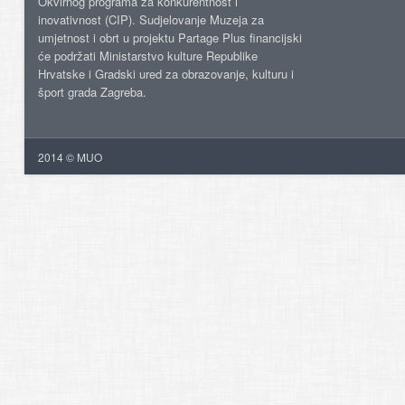
Okvirnog programa za konkurentnost i
inovativnost (CIP). Sudjelovanje Muzeja za
umjetnost i obrt u projektu Partage Plus financijski
će podržati Ministarstvo kulture Republike
Hrvatske i Gradski ured za obrazovanje, kulturu i
šport grada Zagreba.
2014 © MUO