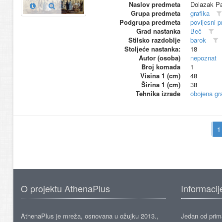
Naslov predmeta
Dolazak Pa
Grupa predmeta
grafika
Podgrupa predmeta
povijesni p
Grad nastanka
Beč
Stilsko razdoblje
barok
Stoljeće nastanka:
18
Autor (osoba)
nepoznat
Broj komada
1
Visina 1 (cm)
48
Širina 1 (cm)
38
Tehnika izrade
obojena gra
O projektu AthenaPlus
Informacij
AthenaPlus je mreža, osnovana u ožujku 2013.,
Jedan od prima