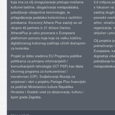
koja ima za cilj omogućavanje pristupa mrežama
3,6 milijuna j
kulturne baštine, obogaćivanje metapodataka,
s fokusom na s
poboljšanje višejezične terminologije, te
sadržaj drugih 
prilagođavanje podataka korisnicima s različitim
posredni nosite
potrebama. Konzorcij Athene Plus sastoji se od
arhivi, istraži
ukupno 40 partnera iz 21 države članice.
organizacije, 
AthenaPlus je usko povezana s Europeana
uključen i priv
platformom pomoću koje koje će veliku količinu
Cilj projekta 
digitaliziranog kulturnog sadržaja učiniti dostupnim
pretraživanja 
za korisnike.
Europeane, kao
Projekt je dobio sredstva EU Programa podrške
dogradnja više
politikama za primjenu informacijskih i
poboljšanje kv
komunikacijskih tehnologije (ICT PSP) kao dijela
metapodataka
Okvirnog programa za konkurentnost i
inovativnost (CIP). Sudjelovanje Muzeja za
umjetnost i obrt u projektu Partage Plus financijski
će podržati Ministarstvo kulture Republike
Hrvatske i Gradski ured za obrazovanje, kulturu i
šport grada Zagreba.