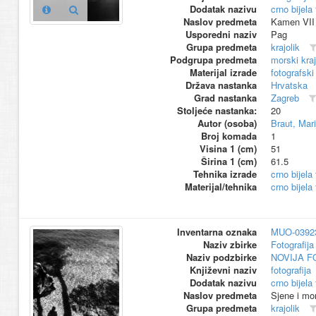
Dodatak nazivu
crno bijela 
Naslov predmeta
Kamen VII
Usporedni naziv
Pag
Grupa predmeta
krajolik
Podgrupa predmeta
morski kraj
Materijal izrade
fotografski
Država nastanka
Hrvatska
Grad nastanka
Zagreb
Stoljeće nastanka:
20
Autor (osoba)
Braut, Mari
Broj komada
1
Visina 1 (cm)
51
Širina 1 (cm)
61.5
Tehnika izrade
crno bijela 
Materijal/tehnika
crno bijela
Inventarna oznaka
MUO-0392
Naziv zbirke
Fotografija 
Naziv podzbirke
NOVIJA F
Književni naziv
fotografija
Dodatak nazivu
crno bijela 
Naslov predmeta
Sjene i mo
Grupa predmeta
krajolik