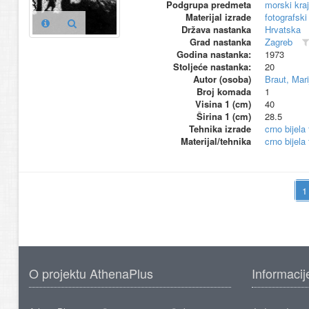
Podgrupa predmeta
morski kraj
Materijal izrade
fotografski
Država nastanka
Hrvatska
Grad nastanka
Zagreb
Godina nastanka:
1973
Stoljeće nastanka:
20
Autor (osoba)
Braut, Mari
Broj komada
1
Visina 1 (cm)
40
Širina 1 (cm)
28.5
Tehnika izrade
crno bijela 
Materijal/tehnika
crno bijela
O projektu AthenaPlus
Informacij