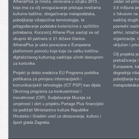
AthenaPlus je mreža, osnovana u ožujku 2013.,
Jedan od prima
koja ima za cilj omogućavanje pristupa mrežama
3,6 milijuna j
kulturne baštine, obogaćivanje metapodataka,
s fokusom na s
poboljšanje višejezične terminologije, te
sadržaj drugih 
prilagođavanje podataka korisnicima s različitim
posredni nosite
potrebama. Konzorcij Athene Plus sastoji se od
arhivi, istraži
ukupno 40 partnera iz 21 države članice.
organizacije, 
AthenaPlus je usko povezana s Europeana
uključen i priv
platformom pomoću koje koje će veliku količinu
Cilj projekta 
digitaliziranog kulturnog sadržaja učiniti dostupnim
pretraživanja 
za korisnike.
Europeane, kao
Projekt je dobio sredstva EU Programa podrške
dogradnja više
politikama za primjenu informacijskih i
poboljšanje kv
komunikacijskih tehnologije (ICT PSP) kao dijela
metapodataka
Okvirnog programa za konkurentnost i
inovativnost (CIP). Sudjelovanje Muzeja za
umjetnost i obrt u projektu Partage Plus financijski
će podržati Ministarstvo kulture Republike
Hrvatske i Gradski ured za obrazovanje, kulturu i
šport grada Zagreba.