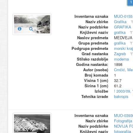
Inventarna oznaka
MUO-0155
Naziv zbirke
Grafika
Naziv podzbirke
GRAFIKA
Književni naziv
grafika
Naslov predmeta
MEDVEJA
Grupa predmeta
grafika
Podgrupa predmeta
morski kraj
Grad nastanka
Zagreb
Stilsko razdoblje
moderna
Godina nastanka:
1898
Autor (osoba)
Crnčić, Me
Broj komada
1
Visina 1 (cm)
32.7
Širina 1 (cm)
61.2
Izložbe
! 2003/09,
Tehnika izrade
bakropis
Inventarna oznaka
MUO-0393
Naziv zbirke
Fotografija 
Naziv podzbirke
NOVIJA F
Književni naziv
fotografija